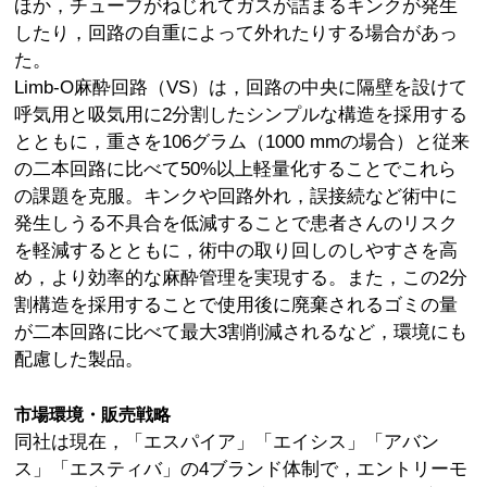
ほか，チューブがねじれてガスが詰まるキンクが発生
したり，回路の自重によって外れたりする場合があっ
た。
Limb-O麻酔回路（VS）は，回路の中央に隔壁を設けて
呼気用と吸気用に2分割したシンプルな構造を採用する
とともに，重さを106グラム（1000 mmの場合）と従来
の二本回路に比べて50%以上軽量化することでこれら
の課題を克服。キンクや回路外れ，誤接続など術中に
発生しうる不具合を低減することで患者さんのリスク
を軽減するとともに，術中の取り回しのしやすさを高
め，より効率的な麻酔管理を実現する。また，この2分
割構造を採用することで使用後に廃棄されるゴミの量
が二本回路に比べて最大3割削減されるなど，環境にも
配慮した製品。
市場環境・販売戦略
同社は現在，「エスパイア」「エイシス」「アバン
ス」「エスティバ」の4ブランド体制で，エントリーモ