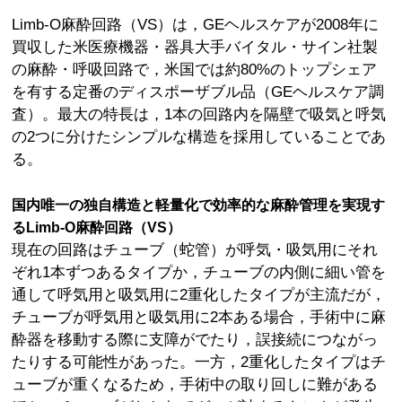
Limb-O麻酔回路（VS）は，GEヘルスケアが2008年に
買収した米医療機器・器具大手バイタル・サイン社製
の麻酔・呼吸回路で，米国では約80%のトップシェア
を有する定番のディスポーザブル品（GEヘルスケア調
査）。最大の特長は，1本の回路内を隔壁で吸気と呼気
の2つに分けたシンプルな構造を採用していることであ
る。
国内唯一の独自構造と軽量化で効率的な麻酔管理を実現す
るLimb-O麻酔回路（VS）
現在の回路はチューブ（蛇管）が呼気・吸気用にそれ
ぞれ1本ずつあるタイプか，チューブの内側に細い管を
通して呼気用と吸気用に2重化したタイプが主流だが，
チューブが呼気用と吸気用に2本ある場合，手術中に麻
酔器を移動する際に支障がでたり，誤接続につながっ
たりする可能性があった。一方，2重化したタイプはチ
ューブが重くなるため，手術中の取り回しに難がある