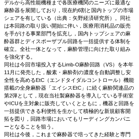
デルから高性能機種まで各医療機関のニーズに最適な
麻酔器を展開しており，現在約6割と国内トップの市場
シェアを有している（出典：矢野経済研究所）。同社
は本回路の取り扱い開始に伴い，医療用消耗品の販売
を手がける事業部門を拡充し，国内トップシェアの麻
酔器群とディスポーザブル回路を一括提供する体制を
確立。全社一体となって，麻酔管理に向けた取り組み
を強化する。
同社は今回市場投入するLimb-O麻酔回路（VS）を本年
11月に発売した，酸素・麻酔剤の濃度を自動調整し安
全性を高めるEtC（エンドタイダルコントロール）機能
搭載の全身麻酔器「エイシスEtC」に続く麻酔関連品の
第2弾として，現在当社製麻酔器を導入している手術室
やICUを主対象に販売していくとともに，機器と回路を
一括提供できる利便性を生かして積極的な新規顧客開
拓を図り，回路市場においてもリーディングカンパニ
ーとなることを狙う。
同社は今後，これまで麻酔器で培ってきた経験と専門