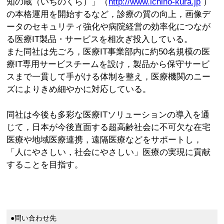
知の蔵（いちのくら）」（
http://www.ichino-kura.jp
）
の本格運用を開始するなど，診療の質の向上，画像デ
ータのセキュリティ強化や病院経営の効率化につなが
る医療IT製品・サービスを相次ぎ投入している。
また同社は先ごろ，医療IT事業部内に約50名規模の医
療IT専用サービスチームを設け，製品から保守サービ
スまで一貫して手がける体制を整え，医療機関のニー
ズによりきめ細やかに対応している。
同社は今後も多彩な医療ITソリューションの導入を通
じて，日本が今後直面する超高齢社会に不可欠な在宅
医療や地域医療連携，遠隔医療などをサポートし，
「人にやさしい，社会にやさしい」医療の実現に貢献
することを目指す。
●問い合わせ先