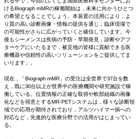
れる中で，今回のふくしま国際医療科学センターにお
けるBiograph mMRの稼働開始は，未来に向かうひとつ
の希望となることでしょう。本装置の活用により，よ
り質の高い診断画像・情報の提供を通じ，臨床現場で
の可能性がさらに広がっていくと確信しています。今
後もシーメンスは疾病の予防・早期発見，診断やアフ
ターケアにいたるまで，被災地の皆様に貢献できる医
療機器や信頼性の高いソリューションをご提供してま
いります」。
現在，「Biograph mMR」の受注は全世界で37台を数
え，既に30台以上が世界中の医療機関や研究施設で稼
働している。位置情報の正確な取得や軟部組織の画像
化などを得意とするMR-PETシステムは，様々な診断領
域での応用が期待されており，アルツハイマー病への
対応など，先進的な医療分野での活用がはじまってい
る。