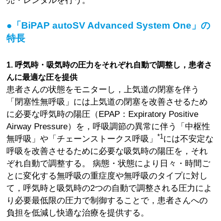
●「BiPAP autoSV Advanced System One」の
特長
1. 呼気時・吸気時の圧力をそれぞれ自動で調整し，患者さ
んに最適な圧を提供
患者さんの状態をモニターし，上気道の閉塞を伴う
「閉塞性無呼吸」には上気道の閉塞を改善させるため
に必要な呼気時の陽圧（EPAP：Expiratory Positive
Airway Pressure）を，呼吸調節の異常に伴う「中枢性
*1
無呼吸」や「チェーンストークス呼吸」
には不安定な
呼吸を改善させるために必要な吸気時の陽圧を，それ
ぞれ自動で調整する。 病態・状態により日々・時間ご
とに変化する無呼吸の重症度や無呼吸のタイプに対し
て，呼気時と吸気時の2つの自動で調整される圧力によ
り必要最低限の圧力で制御することで，患者さんへの
負担を低減し快適な治療を提供する。