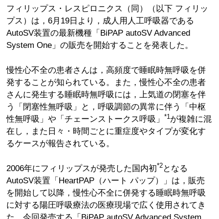
フィリップス・レスピロニクス（同）（以下 フィリッ
プス）は，6月19日より，成人用人工呼吸器である
AutoSV装置の最新機種「BiPAP autoSV Advanced
System One」の販売を開始することを発表した。
慢性心不全の患者さんは，高頻度で睡眠時無呼吸を併
発することが知られている。また，慢性心不全の患者
さんに発生する睡眠時無呼吸には，上気道の閉塞を伴
う「閉塞性無呼吸」と，呼吸調節の異常に伴う「中枢
*1
性無呼吸」や「チェーンストークス呼吸」
が複雑に混
在し，また日々・時間ごとに重症度やタイプが変化す
るケースが報告されている。
*2
2006年にフィリップスが発売した国内初
となる
AutoSV装置「HeartPAP（ハート パップ）」は，販売
を開始して以降，慢性心不全に併発する睡眠時無呼吸
に対する陽圧呼吸療法の医療現場で広く使用されてき
た。今回発売する「BiPAP autoSV Advanced System