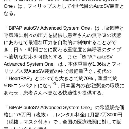
One」は，フィリップスとして4世代目のAutoSV装置と
なる。
「BiPAP autoSV Advanced System One」は，吸気時と
呼気時に別々の圧力を提供し患者さんの無呼吸の状態
にあわせて最適な圧力を自動的に制御することがで
き，日々・時間ごとに変わる重症度と無呼吸のタイプ
へ適切な対応を可能とする。また「BiPAP autoSV
Advanced System One」は，本体重量が1.36㎏とフィ
*3
リップス製AutoSV装置の中で最軽量
で，初代の
「HeartPAP」と比べても大きさで約70%，重量で約
*3
50%コンパクトになり
，日本国内の在宅療法の環境に
あわせ，患者さんへ更なる快適性を提供する。
「BiPAP autoSV Advanced System One」の希望販売価
格は175万円（税抜），レンタル料金は月額7万3000円
（税抜，マスク付き）で，全国の医療機関に対して販
売・レンタルを行う。