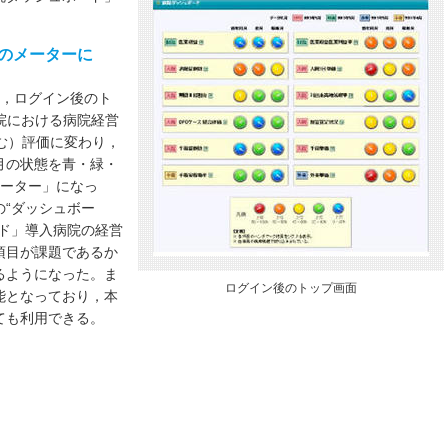
示のメーターに
では，ログイン後のト
院における病院経営
む）評価に変わり，
月の状態を青・緑・
メーター」になっ
“ダッシュボー
ド」導入病院の経営
項目が課題であるか
るようになった。ま
ログイン後のトップ画面
能となっており，本
ても利用できる。