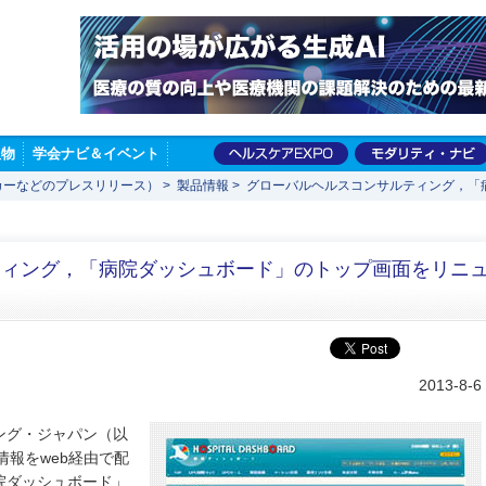
版物
学会ナビ＆イベント
カーなどのプレスリリース）
>
製品情報
>
グローバルヘルスコンサルティング，「
ティング，「病院ダッシュボード」のトップ画面をリニ
2013-8-6
ング・ジャパン（以
情報をweb経由で配
院ダッシュボード」