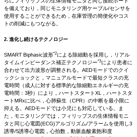
らにフィリップスの生体情報モニタと同じ接続ポート
を備えており，同じモニタリング用ケーブル/センサを
使用することができるため，在庫管理の簡便化やコス
トの削減にもつながる。
2. 進化し続けるテクノロジー
*2
SMART Biphasic波形
による除細動を採用し，リアル
*3
タイムインピーダンス補正テクノロジー
により患者に
合わせて出力波形が調整される。AEDモードでのクイ
ックショックと，マニュアルモードで最短クラスの充
電時間（成人に対する標準的な除細動エネルギーの充
電時間：3秒）により，ハートスタートXL，ハートスタ
ートMRxに比べ，心肺蘇生（CPR）の中断を最小限に
抑える。AEDモードでは小児にも対応している。ま
た，モニタリングでは，フィリップスの生体情報モニ
タと同じ心電図(ECG)アルゴリズム/アラームを使用し3
誘導/5誘導心電図，心拍数，動脈血酸素飽和度