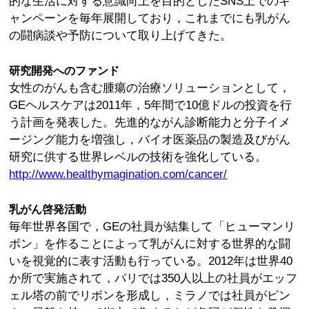
的な生活に対する意識向上を目的としたSNS上でのキ
ャンペーンを毎年展開しており，これまでにも乳がん
の闘病談や予防について取り上げてきた。
研究開発へのファンド
女性のがんも含む腫瘍の治療ソリューションとして，
GEヘルスケアは2011年，5年間で10億ドルの投資を行
う計画を発表した。先進的ながん診断能力と分子イメ
ージング能力を増強し，バイオ医薬品の製造及びがん
研究に供する世界レベルの技術を強化している。
http://www.healthymagination.com/cancer/
乳がん啓発活動
毎年世界各国で，GEの社員が結集して「ヒューマンリ
ボン」を作ることによって乳がんに対する世界的な闘
いを視覚的に表す活動も行っている。2012年は世界40
か所で実施されて，パリでは350人以上の社員がエッフ
ェル塔の前でリボンを形成し，ミラノでは社員がピン