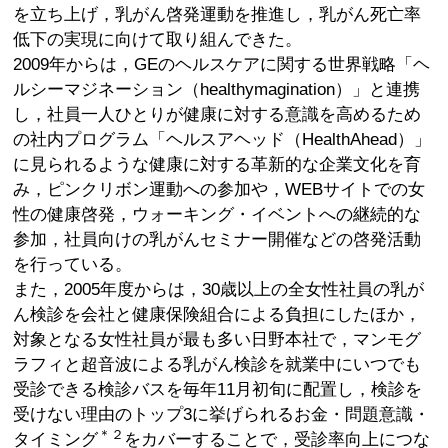
を立ち上げ，乳がん啓発運動を推進し，乳がん死亡率
低下の実現に向けて取り組んできた。
2009年からは，GEのヘルスケアに関する世界戦略「ヘ
ルシーマジネーション（healthymagination）」と連携
し，社員一人ひとりが健康に対する意識を高めるため
の社内プログラム「ヘルスアヘッド（HealthAhead）」
に見られるような健康に対する革新的な企業文化を育
み，ピンクリボン運動への参加や，WEBサイトでの女
性の健康啓発，ウォーキング・イベントへの継続的な
参加，社員向けの乳がんセミナー開催などの啓発活動
を行っている。
また，2005年度からは，30歳以上の全女性社員の乳が
ん検診を会社と健康保険組合による負担にしたほか，
対象となる女性社員が最も多い日野本社で，マンモグ
ラフィと超音波による乳がん検診を就業中にいつでも
受診できる検診バスを毎年11月初旬に配置し，検診を
受けない理由のトップ3に挙げられるお金・問題意識・
＊２
タイミング
をカバーすることで，受診率向上につな