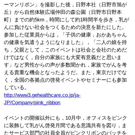
ーマンリボン」を撮影した後，日野本社（日野市旭が
丘）から自然体験広場仲田の森公園（日野市日野本
町）までの約5km，時間にして約1時間半を歩き，乳が
んに負けない社会をつくるための決意を新たにした。
参加した従業員からは，「子供の健康，おかあちゃん
の健康を気遣うようになりました」，「二人の娘を持
ち，父親として，このイベントは社会と会社のためだ
けではなく，自分の家族にも大変有意義だと思いま
す」など男性からの声が多数聞かれ，家族でがんを考
える貴重な機会となったようだ。また，東京だけでな
く，全国の各拠点の啓発イベントやセミナーにも参加
している。
http://www3.gehealthcare.co.jp/ja-
JP/Company/pink_ribbon
イベントの開催以外にも，10月中，オフィスをピンク
に装飾して乳がん啓発月間である意識共有を図り，ま
たサービス部門の社員全員がピンクリボンのバッチを