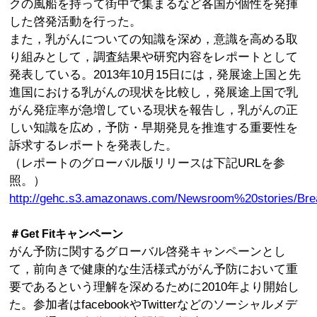
クの風船を持って街中で集まるなど各国が個性を発揮
した啓発活動を行った。
また，乳がんについての知識を深め，意識を高める取
り組みとして，調査結果や研究内容をレポートとして
発表している。2013年10月15日には，発展途上国と先
進国における乳がんの現状を比較し，発展途上国で乳
がん発症率が急増している現状を報告し，乳がんの正
しい知識を広め，予防・早期発見を推進する重要性を
訴求するレポートを発表した。
（レポートのグローバル版リリースは下記URLを参
照。）
http://gehc.s3.amazonaws.com/Newsroom%20stories/B
＃Get Fitキャンペーン
がん予防に関するグローバル啓発キャンペーンとし
て，前向きで健康的な生活様式ががん予防において重
要であるという理解を深めるために2010年より開始し
た。参加者はfacebookやTwitterなどのソーシャルメデ