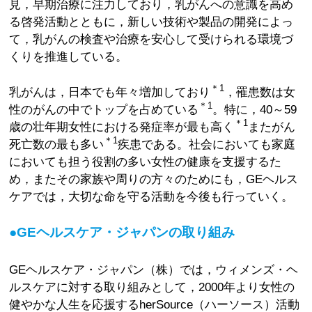
見，早期治療に注力しており，乳がんへの意識を高め
る啓発活動とともに，新しい技術や製品の開発によっ
て，乳がんの検査や治療を安心して受けられる環境づ
くりを推進している。
＊1
乳がんは，日本でも年々増加しており
，罹患数は女
＊1
性のがんの中でトップを占めている
。特に，40～59
＊1
歳の壮年期女性における発症率が最も高く
またがん
＊1
死亡数の最も多い
疾患である。社会においても家庭
においても担う役割の多い女性の健康を支援するた
め，またその家族や周りの方々のためにも，GEヘルス
ケアでは，大切な命を守る活動を今後も行っていく。
●GEヘルスケア・ジャパンの取り組み
GEヘルスケア・ジャパン（株）では，ウィメンズ・ヘ
ルスケアに対する取り組みとして，2000年より女性の
健やかな人生を応援するherSource（ハーソース）活動