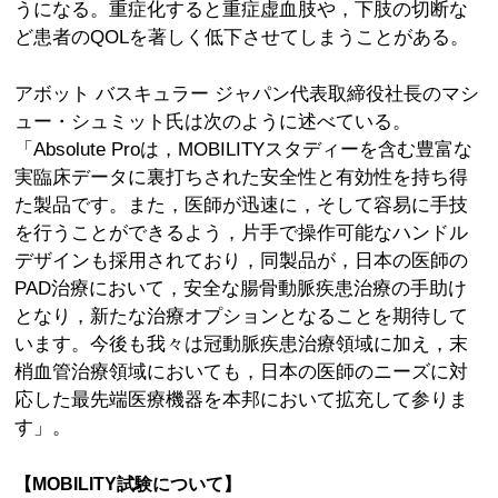
うになる。重症化すると重症虚血肢や，下肢の切断な
ど患者のQOLを著しく低下させてしまうことがある。
アボット バスキュラー ジャパン代表取締役社長のマシ
ュー・シュミット氏は次のように述べている。
「Absolute Proは，MOBILITYスタディーを含む豊富な
実臨床データに裏打ちされた安全性と有効性を持ち得
た製品です。また，医師が迅速に，そして容易に手技
を行うことができるよう，片手で操作可能なハンドル
デザインも採用されており，同製品が，日本の医師の
PAD治療において，安全な腸骨動脈疾患治療の手助け
となり，新たな治療オプションとなることを期待して
います。今後も我々は冠動脈疾患治療領域に加え，末
梢血管治療領域においても，日本の医師のニーズに対
応した最先端医療機器を本邦において拡充して参りま
す」。
【MOBILITY試験について】