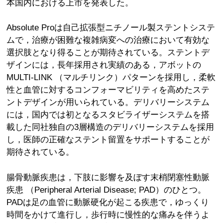
本国内における上市を発表した。
Absolute Proは自己拡張型ニチノール製ステントシステ
ムで，治療が困難な複雑病変への治療において有効な
選択肢となり得ることが期待されている。ステントデ
ザインには，長年採用され実績のある，アボットの
MULTI-LINK （マルチリンク）パターンを採用し，柔軟
性と血管に対するコンフォーマビリティを高めたステ
ントデザインが用いられている。デリバリーシステム
には，国内では初となるスタビライザーシステムを搭
載した同社独自の3層構造のデリバリーシステムを採用
し，医師の正確なステント留置をサポートすることが
期待されている。
腸骨動脈疾患は，下肢に影響を及ぼす末梢閉塞性動脈
疾患 （Peripheral Arterial Disease; PAD）のひとつ。
PADは足の血管に動脈硬化が起こる疾患で，ゆっくり
時間をかけて進行し，歩行時に慢性的な痛みを伴うよ