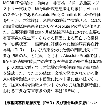
MOBILITY試験は，前向き，非盲検，2群，多施設レジ
ストリー試験で，腸骨動脈疾患患者を対象に，Abbott
のステントであるAbsolute ProとOmnilink Elite®の評価
を行った。本試験は，米国の33施設で実施され，151名
の腸骨動脈疾患患者においてAbsolute Pro群が評価され
た。主要評価項目は9ヶ月経過観察時点における主要な
有害事象の発生率 - あらゆる原因による死亡，心臓発
作（心筋梗塞），臨床的に評価された標的病変再血行
再建（TLR），および治療を受けた側の四肢損失（主
要な切断のみ）と定義 – とされ，Absolute Pro群では，
9か月経過観察時点での主要な有害事象の発生率は6.1%
（p=0.0001未満）で，本試験の主要評価項目の目標値
を達成した。またこの値は，文献で発表されている従
来の腸骨動脈ステント留置に比べ非常に低い値であっ
た（従来の腸骨動脈ステントでの9ヶ月経過観察時点に
おける主要な有害事象の発生率は19.5%）。
【末梢閉塞性動脈疾患（PAD）及び腸骨動脈疾患につい