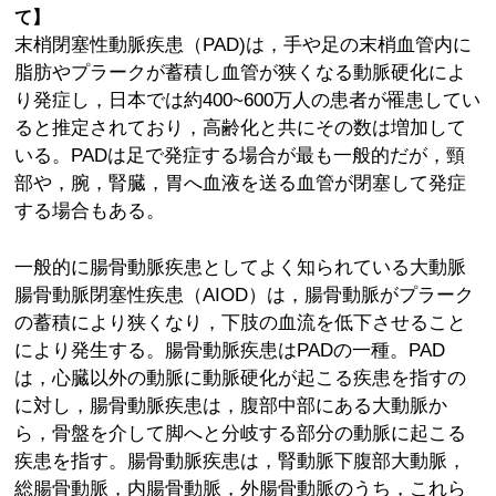
て】
末梢閉塞性動脈疾患（PAD)は，手や足の末梢血管内に
脂肪やプラークが蓄積し血管が狭くなる動脈硬化によ
り発症し，日本では約400~600万人の患者が罹患してい
ると推定されており，高齢化と共にその数は増加して
いる。PADは足で発症する場合が最も一般的だが，頸
部や，腕，腎臓，胃へ血液を送る血管が閉塞して発症
する場合もある。
一般的に腸骨動脈疾患としてよく知られている大動脈
腸骨動脈閉塞性疾患（AIOD）は，腸骨動脈がプラーク
の蓄積により狭くなり，下肢の血流を低下させること
により発生する。腸骨動脈疾患はPADの一種。PAD
は，心臓以外の動脈に動脈硬化が起こる疾患を指すの
に対し，腸骨動脈疾患は，腹部中部にある大動脈か
ら，骨盤を介して脚へと分岐する部分の動脈に起こる
疾患を指す。腸骨動脈疾患は，腎動脈下腹部大動脈，
総腸骨動脈，内腸骨動脈，外腸骨動脈のうち，これら