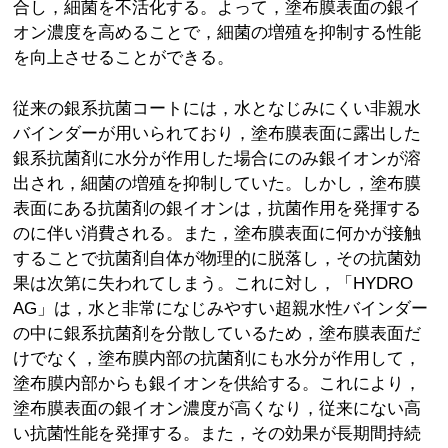
合し，細菌を不活化する。よって，塗布膜表面の銀イ
オン濃度を高めることで，細菌の増殖を抑制する性能
を向上させることができる。
従来の銀系抗菌コートには，水となじみにくい非親水
バインダーが用いられており，塗布膜表面に露出した
銀系抗菌剤に水分が作用した場合にのみ銀イオンが溶
出され，細菌の増殖を抑制していた。しかし，塗布膜
表面にある抗菌剤の銀イオンは，抗菌作用を発揮する
のに伴い消費される。また，塗布膜表面に何かが接触
することで抗菌剤自体が物理的に脱落し，その抗菌効
果は次第に失われてしまう。これに対し，「HYDRO
AG」は，水と非常になじみやすい超親水性バインダー
の中に銀系抗菌剤を分散しているため，塗布膜表面だ
けでなく，塗布膜内部の抗菌剤にも水分が作用して，
塗布膜内部からも銀イオンを供給する。これにより，
塗布膜表面の銀イオン濃度が高くなり，従来にない高
い抗菌性能を発揮する。また，その効果が長期間持続