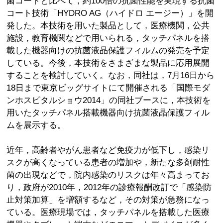
菌コートと比べて，約100倍の抗菌性能を実現する抗菌
コート技術「HYDRO AG（ハイドロ エージー）」を開
発した。本技術を用いた製品として，医療機関，公共
施設，教育機関などで用いられる，タッチパネルを搭
載した機器向けの抗菌液晶保護フィルムの発売を予定
している。今後，本技術をさまざまな製品に応用展開
することを検討していく。なお，同社は，7月16日から
18日まで東京ビッグサイトにて開催される「国際モダ
ンホスピタルショウ2014」の同社ブースに，本技術を
用いたタッチパネル搭載機器向け抗菌液晶保護フィル
ムを展示する。
近年，高齢者やがん患者など免疫力が低下し，感染リ
スクが高くなっている患者の増加や，新たな多剤耐性
菌の出現などで，院内感染のリスクは年々高まってお
り，政府が2010年，2012年の診療報酬改訂で「感染防
止対策加算」を増額するなど，その対策が急務になっ
ている。医療現場では，タッチパネルを搭載した医療