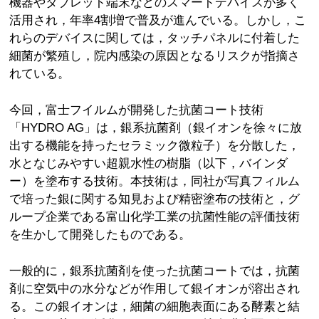
機器やタブレット端末などのスマートデバイスが多く
活用され，年率4割増で普及が進んでいる。しかし，こ
れらのデバイスに関しては，タッチパネルに付着した
細菌が繁殖し，院内感染の原因となるリスクが指摘さ
れている。
今回，富士フイルムが開発した抗菌コート技術
「HYDRO AG」は，銀系抗菌剤（銀イオンを徐々に放
出する機能を持ったセラミック微粒子）を分散した，
水となじみやすい超親水性の樹脂（以下，バインダ
ー）を塗布する技術。本技術は，同社が写真フィルム
で培った銀に関する知見および精密塗布の技術と，グ
ループ企業である富山化学工業の抗菌性能の評価技術
を生かして開発したものである。
一般的に，銀系抗菌剤を使った抗菌コートでは，抗菌
剤に空気中の水分などが作用して銀イオンが溶出され
る。この銀イオンは，細菌の細胞表面にある酵素と結