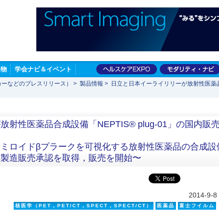
版物
学会ナビ＆イベント
カーなどのプレスリリース）
>
製品情報
>
日立と日本イーライリリーが放射性医薬品合成
性医薬品合成設備「NEPTIS® plug-01」の国内販
ミロイドβプラークを可視化する放射性医薬品の合成設
器製造販売承認を取得，販売を開始〜
2014-9-8
核医学（PET，PET/CT，SPECT，SPECT/CT）
医薬品
富士フイルム