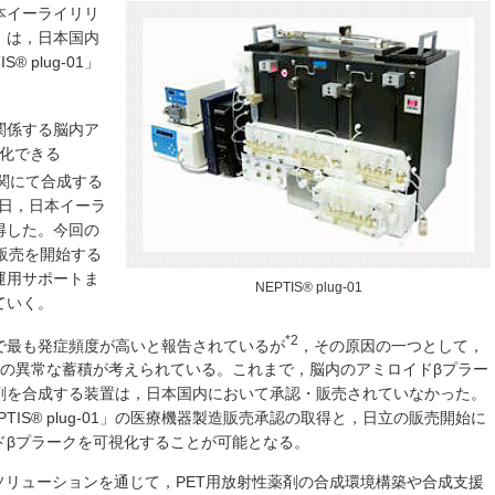
本イーライリリ
）は，日本国内
 plug-01」
関係する脳内ア
視化できる
関にて合成する
3日，日本イーラ
得した。今回の
販売を開始する
運用サポートま
NEPTIS® plug-01
ていく。
*2
で最も発症頻度が高いと報告されているが
，その原因の一つとして，
への異常な蓄積が考えられている。これまで，脳内のアミロイドβプラー
剤を合成する装置は，日本国内において承認・販売されていなかった。
IS® plug-01」の医療機器製造販売承認の取得と，日立の販売開始に
ドβプラークを可視化することが可能となる。
ソリューションを通じて，PET用放射性薬剤の合成環境構築や合成支援