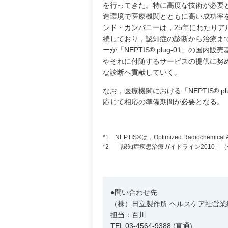
を行ってきた。特に高度な技術が必要
造環境で医療機関とともに高い成功率
ンド・カンパニーは，25年にわたり
続しており，認知症の診断から治療ま
ーが「NEPTIS® plug-01」の
やそれに付随するサービスの提供に努
な診断へ貢献していく。
なお，医療機関における「NEPTIS® 
応じて相応の準備期間が必要となる。
*1 NEPTIS®は，Optimized Radiochemica
*2 「認知症疾患治療ガイドライン2010」
●問い合わせ先
（株）日立製作所 ヘルスケア社営
担当：百川
TEL 03-4564-9388 (直通)