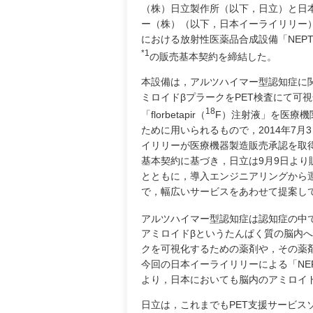
（株）日立製作所（以下，日立）と日
ー（株）（以下，日本イーライリリー
における放射性医薬品合成設備「NEPTIS®
*1
の販売基本契約を締結した。
本設備は，アルツハイマー型認知症に
ミロイドβプラークをPET検査にて可
18
「florbetapir（
F）注射液」を医療機
ために用いられるもので，2014年7月
イリリーが医療機器製造販売承認を取
基本契約に基づき，日立は9月9日より
とともに，導入エンジニアリングから
で，幅広いサービスをあわせて提案し
アルツハイマー型認知症は認知症の中
アミロイドβというたんぱく質の脳内
クを可視化するための薬剤や，その薬
今回の日本イーライリリーによる「NEPT
より，日本においても脳内のアミロイ
日立は，これまでもPET支援サービス