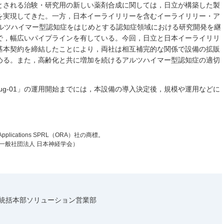
とされる治験・研究用の新しい薬剤合成に関しては，日立が構築した製
を実現してきた。一方，日本イーライリリーを含むイーライリリー・ア
アルツハイマー型認知症をはじめとする認知症領域における研究開発を継
で，幅広いパイプラインを有している。今回，日立と日本イーライリリ
国内販売基本契約を締結したことにより，両社は相互補完的な関係で設備の拡販
める。また，高齢化と共に増加を続けるアルツハイマー型認知症の適切
plug-01」の運用開始までには，本設備の導入決定後，規模や運用などに
l Applications SPRL（ORA）社の商標。
（一般社団法人 日本神経学会）
業統括本部ソリューション営業部