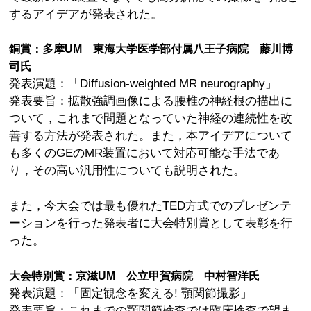
するアイデアが発表された。
銅賞：多摩UM 東海大学医学部付属八王子病院 藤川博
司氏
発表演題：「Diffusion-weighted MR neurography」
発表要旨：拡散強調画像による腰椎の神経根の描出に
ついて，これまで問題となっていた神経の連続性を改
善する方法が発表された。また，本アイデアについて
も多くのGEのMR装置において対応可能な手法であ
り，その高い汎用性についても説明された。
また，今大会では最も優れたTED方式でのプレゼンテ
ーションを行った発表者に大会特別賞として表彰を行
った。
大会特別賞：京滋UM 公立甲賀病院 中村智洋氏
発表演題：「固定観念を変える! 顎関節撮影」
発表要旨：これまでの顎関節検査では臨床検査で望ま