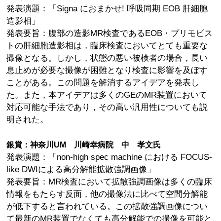
発表演題：「Signa におまかせ! 呼吸同期 EOB 肝細胞
造影相」
発表要旨：腹部の造影MR検査であるEOB・プリモビス
トの肝細胞造影相は，臨床検査においてとても重要な
撮像となる。しかし，状態の悪い被検者の場合，長い
息止めが必要な撮像が困難となり検査に影響を及ぼす
ことがある。この問題を解消するアイデアを発表し
た。また，本アイデアは多くのGEのMR装置において
対応可能な手法であり，その高い汎用性についても説
明された。
銀賞：神奈川UM 川崎幸病院 中 孝文氏
発表演題：「non-high spec machine における FOCUS-
like DWIによる高分解能拡散強調画像」
発表要旨：MR検査において拡散強調画像は多くの臨床
情報をもたらす反面，他の撮像法に比べて空間分解能
が低下すると言われている。この拡散強調画像につい
て最新のMR装置でなくても高分解能での撮像を可能と