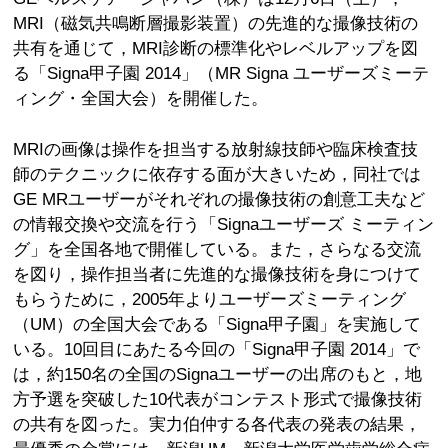
MRI（磁気共鳴断層撮影装置）の先進的な撮像技術の
共有を通じて，MRI診断の標準化やレベルアップを図
る「Signa甲子園 2014」（MR Signa ユーザーズミーテ
ィング・全国大会）を開催した。
MRIの画像は操作を担当する放射線技師や臨床検査技
師のテクニックに依存する面が大きいため，同社では
GE MRユーザーがそれぞれの撮像技術の創意工夫など
の情報交換や交流を行う「Signaユーザーズ ミーティン
グ」を全国各地で開催している。また，さらなる交流
を図り，操作担当者に先進的な撮像技術を身につけて
もらうために，2005年よりユーザーズミーティング
（UM）の全国大会である「Signa甲子園」を実施して
いる。10回目にあたる今回の「Signa甲子園 2014」で
は，約150名の全国のSignaユーザーの出席のもと，地
方予選を突破した10代表がコンテスト形式で撮像技術
の共有を図った。実力伯仲する各代表の発表の結果，