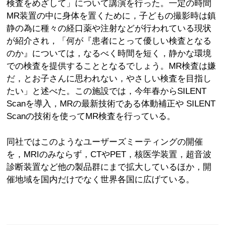
検査をめざして」について講演を行った。一定の時間
MR装置の中に身体を置くために，子どもの撮影時は鎮
静の為に種々の経口薬や注射などが行われている現状
が紹介され，「何が『患者にとって優しい検査となる
のか』については，なるべく時間を短く，静かな環境
での検査を提供することとなるでしょう。MR検査は嫌
だ，とお子さんに思われない，やさしい検査を目指し
たい」と述べた。この施設では，今年春からSILENT
Scanを導入，MRの最新技術である体動補正や SILENT
Scanの技術を使ってMR検査を行っている。
同社ではこのようなユーザーズミーティングの開催
を，MRIのみならず，CTやPET，核医学装置，超音波
診断装置など他の製品群にまで拡大しているほか，開
催地域を国内だけでなく世界各国に広げている。