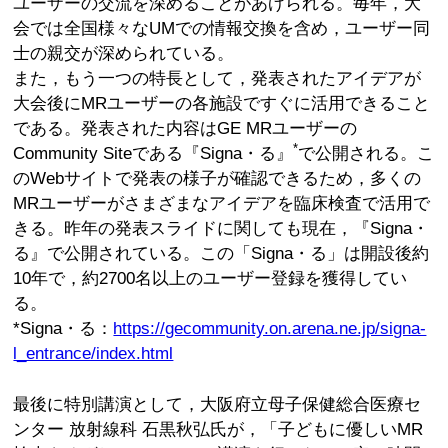
ユーザーの交流を深めることがあげられる。毎年，大
会では全国様々なUMでの情報交換を含め，ユーザー同
士の親交が深められている。
また，もう一つの特長として，発表されたアイデアが
大会後にMRユーザーの各施設ですぐに活用できること
である。発表された内容はGE MRユーザーの
*
Community Siteである『Signa・る』
で公開される。こ
のWebサイトで発表の様子が確認できるため，多くの
MRユーザーがさまざまなアイデアを臨床検査で活用で
きる。昨年の発表スライドに関しても現在，『Signa・
る』で公開されている。この「Signa・る」は開設後約
10年で，約2700名以上のユーザー登録を獲得してい
る。
*Signa・る：
https://gecommunity.on.arena.ne.jp/signa-
l_entrance/index.html
最後に特別講演として，大阪府立母子保健総合医療セ
ンター 放射線科 石黒秋弘氏が，「子どもに優しいMR