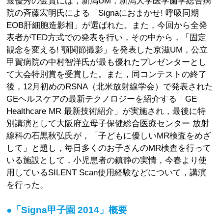
最優秀の金賞には，新潟UM，新潟大学医学歯学総合病
院の斉藤宏明氏による「Signaにおまかせ! 呼吸同期
EOB肝細胞造影相」が選ばれた。また，今回から全発
表者がTED方式での発表を行い，その中から，「固定
観念を変える! 顎関節撮影」を発表した京滋UM，公立
甲賀病院の中村智洋氏が最も優れたプレゼンターとし
て大会特別賞を受賞した。また，同コンテストの終了
後，12月初めのRSNA（北米放射線学会）で発表された
GEヘルスケアの最新テクノロジーを紹介する「GE
Healthcare MR 最新技術紹介」が実施され，最後に特
別講演として大阪府立母子保健総合医療センター 放射
線科の石黒秋弘氏が，「子どもに優しいMR検査をめざ
して」と題し，毎日多くのお子さんのMR検査を行って
いる施設として，小児患者の鎮静の実情，今春より使
用しているSILENT Scan使用経験などについて，講演
を行った。
●「Signa甲子園 2014」概要