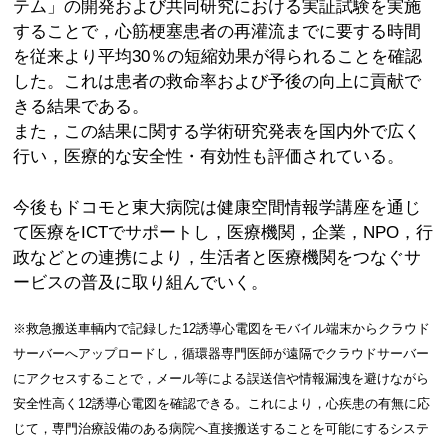
テム」の開発および共同研究における実証試験を実施
することで，心筋梗塞患者の再灌流までに要する時間
を従来より平均30％の短縮効果が得られることを確認
した。これは患者の救命率および予後の向上に貢献で
きる結果である。
また，この結果に関する学術研究発表を国内外で広く
行い，医療的な安全性・有効性も評価されている。
今後もドコモと東大病院は健康空間情報学講座を通じ
て医療をICTでサポートし，医療機関，企業，NPO，行
政などとの連携により，生活者と医療機関をつなぐサ
ービスの普及に取り組んでいく。
※救急搬送車輌内で記録した12誘導心電図をモバイル端末からクラウド
サーバーへアップロードし，循環器専門医師が遠隔でクラウドサーバー
にアクセスすることで，メール等による誤送信や情報漏洩を避けながら
安全性高く12誘導心電図を確認できる。これにより，心疾患の有無に応
じて，専門治療設備のある病院へ直接搬送することを可能にするシステ