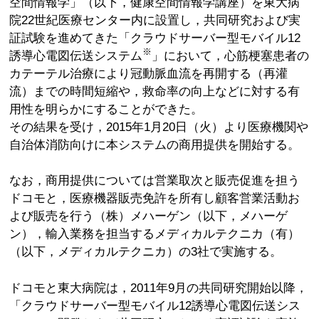
空間情報学」（以下，健康空間情報学講座）を東大病
院22世紀医療センター内に設置し，共同研究および実
証試験を進めてきた「クラウドサーバー型モバイル12
※
誘導心電図伝送システム
」において，心筋梗塞患者の
カテーテル治療により冠動脈血流を再開する（再灌
流）までの時間短縮や，救命率の向上などに対する有
用性を明らかにすることができた。
その結果を受け，2015年1月20日（火）より医療機関や
自治体消防向けに本システムの商用提供を開始する。
なお，商用提供については営業取次と販売促進を担う
ドコモと，医療機器販売免許を所有し顧客営業活動お
よび販売を行う（株）メハーゲン（以下，メハーゲ
ン），輸入業務を担当するメディカルテクニカ（有）
（以下，メディカルテクニカ）の3社で実施する。
ドコモと東大病院は，2011年9月の共同研究開始以降，
「クラウドサーバー型モバイル12誘導心電図伝送シス