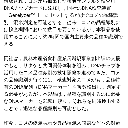
構成され，コメから抽出した核酸サンプルを検査用
DNAチップカードに添加し，同社のDNA検査装置
「Genelyzer™Ⅱ」にセットするだけでコメの品種識
別・混米判定を可能とする。従来，コメの品種識別に
は検査機関において数日を要しているが，本製品を使
用することにより約2時間で国内主要米の品種を識別で
きる。
同社は，農林水産省食料産業局新規事業創出課の支援
のもと，サタケと共同開発体制を組み，DNAチップを
活用したコメ品種識別の技術開発を進めてきた。コメ
の品種識別を行うには，検査対象のコメがもつ品種特
有のDNA配列（DNAマーカー）を複数検出し，判定す
る必要があるが，本製品は，品種を識別するのに必要
なDNAマーカーを21種に絞り，それらを同時検出する
ことで，迅速な品種識別を可能とした。
昨今，コメの偽装表示や異品種混入問題などへの対策