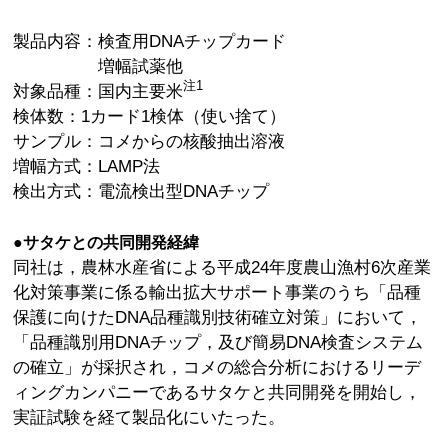
製品内容：検査用DNAチップカード
増幅試薬他
注1
対象品種：国内主要米
検体数：1カード1検体（使い捨て）
サンプル：コメからの核酸抽出溶液
増幅方式：LAMP法
検出方式：電流検出型DNAチップ
●サタケとの共同開発経緯
同社は，農林水産省による平成24年度農山漁村6次産業
化対策事業に係る輸出拡大サポート事業のうち「品種
保護に向けたDNA品種識別技術確立対策」において，
「品種識別用DNAチップ，及び簡易DNA検査システム
の確立」が採択され，コメの総合分析におけるリーデ
ィングカンパニーであるサタケと共同開発を開始し，
実証試験を経て製品化にいたった。