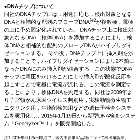
●DNAチップについて
同社のDNAチップには，用途に応じ，検出対象となる
注2
DNAと相補的な配列のプローブDNA
が複数種，電極
の上に予め固定化されている。 DNAチップ上に検出対
象となるDNA（検体DNA）を添加することにより，検
体DNAと相補的な配列のプローブDNAがハイブリダイ
ゼーションする。 その後，DNAチップ上に挿入剤を添
加することで，ハイブリダイゼーションにより2本鎖に
なったDNAにのみ挿入剤が結合する。この状態でDNA
チップに電圧をかけることにより挿入剤が酸化反応を
起こすことで電極に電流が流れる。この電流を測定す
ることにより，検体DNAを判定する。同社は2009年よ
り子宮頸がん原因ウイルス判別用，実験動物微生物モ
ニタリング用，生物剤検知用などの遺伝子検査システ
ムを実用化し，2015年1月19日から新型DNA検査システ
ム「Genelyzer™Ⅱ」を販売開始した。
注1 2015年3月25日時点で，国内主要米47品種について検出確認済。