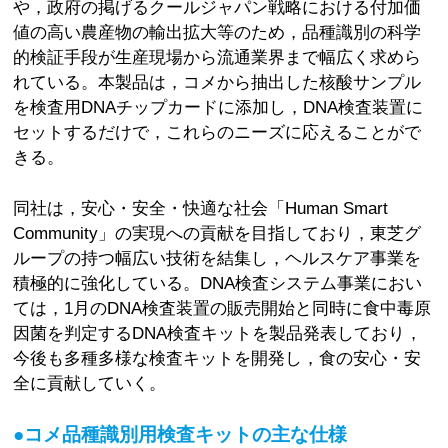
や，政府の掲げるクールジャパン戦略における付加価
値の高い農産物の輸出拡大等のため，品種識別の科学
的検証手段が生産現場から流通業界まで幅広く求めら
れている。本製品は，コメから抽出した核酸サンプル
を検査用DNAチップカードに添加し，DNA検査装置に
セットするだけで，これらのニーズに応えることがで
きる。
同社は，安心・安全・快適な社会「Human Smart
Community」の実現への貢献を目指しており，東芝グ
ループの持つ幅広い技術を結集し，ヘルスケア事業を
積極的に強化している。DNA検査システム事業におい
ては，1月のDNA検査装置の販売開始と同時に食中毒原
因菌を判定するDNA検査キットを製品発表しており，
今後も多種多様な検査キットを開発し，食の安心・安
全に貢献していく。
●コメ品種識別用検査キットの主な仕様