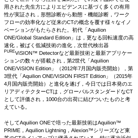
用された先生方によりエビデンスに基づく多くの有用
性が実証され，形態診断から動態・機能診断，ワーク
フローの効率化など従来のCTの概念を覆す様々なイノ
ベーションがもたらされた。初代「Aquilion
ONE/Global Standard Edition」は，更なる回転速度の高
速化，被ばく低減技術の進化，次世代検出器
PURE
ViSION™ Detectorなど最新技術と最新アプリケー
ションの数々が搭載され，第2世代「Aquilion
ONE/ViSION Edition」（2012年7月国内販売開始），第
3世代「Aquilion ONE/ViSION FIRST Edition」（2015年
4月国内販売開始）と進化を遂げ，今日では日本発のエ
リアディテクターCTは，グローバルスタンダードなCT
として評価され，1000台の出荷に結びついたものと考
えている。
そしてAquilion ONEで培った最新技術はAquilion™
PRIME，Aquilion Lightning，Alexion™シリーズなど東
芝のCTラインアップに継承されている。特に逐次近似