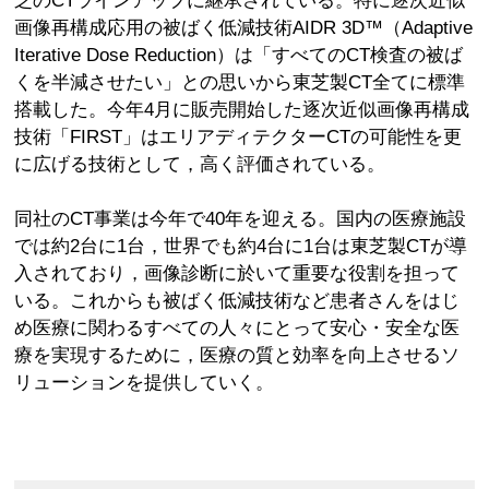
画像再構成応用の被ばく低減技術AIDR 3D™（Adaptive
Iterative Dose Reduction）は「すべてのCT検査の被ば
くを半減させたい」との思いから東芝製CT全てに標準
搭載した。今年4月に販売開始した逐次近似画像再構成
技術「FIRST」はエリアディテクターCTの可能性を更
に広げる技術として，高く評価されている。
同社のCT事業は今年で40年を迎える。国内の医療施設
では約2台に1台，世界でも約4台に1台は東芝製CTが導
入されており，画像診断に於いて重要な役割を担って
いる。これからも被ばく低減技術など患者さんをはじ
め医療に関わるすべての人々にとって安心・安全な医
療を実現するために，医療の質と効率を向上させるソ
リューションを提供していく。