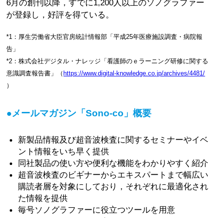
6月の創刊以降，すでに1,200人以上のソノグラファー
が登録し，好評を得ている。
*1：厚生労働省大臣官房統計情報部「平成25年医療施設調査・病院報
告」
*2：株式会社デジタル・ナレッジ「看護師のｅラーニング研修に関する
意識調査報告書」（
https://www.digital-knowledge.co.jp/archives/4481/
）
●メールマガジン「Sono-co」概要
新製品情報及び超音波検査に関するセミナーやイベ
ント情報をいち早く提供
同社製品の使い方や便利な機能をわかりやすく紹介
超音波検査のビギナーからエキスパートまで幅広い
購読者層を対象にしており，それぞれに最適化され
た情報を提供
毎号ソノグラファーに役立つツールを用意