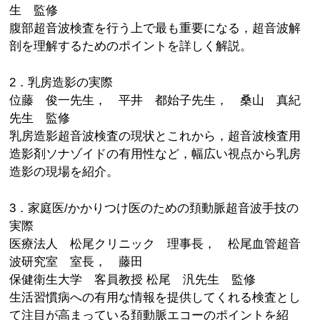
生 監修
腹部超音波検査を行う上で最も重要になる，超音波解
剖を理解するためのポイントを詳しく解説。
2．乳房造影の実際
位藤 俊一先生， 平井 都始子先生， 桑山 真紀
先生 監修
乳房造影超音波検査の現状とこれから，超音波検査用
造影剤ソナゾイドの有用性など，幅広い視点から乳房
造影の現場を紹介。
3．家庭医/かかりつけ医のための頚動脈超音波手技の
実際
医療法人 松尾クリニック 理事長， 松尾血管超音
波研究室 室長， 藤田
保健衛生大学 客員教授 松尾 汎先生 監修
生活習慣病への有用な情報を提供してくれる検査とし
て注目が高まっている頚動脈エコーのポイントを紹