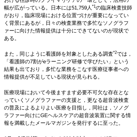
おける往診時のプライマリケアの一環として，活用の
*1
幅が広がっている。日本には51,759人
の臨床検査技師
がおり，臨床現場における位置づけが重要になってい
く背景にあるが，日々の検査業務で多忙なソノグラフ
ァーに向けた情報提供は十分にできてないのが現状で
ある。
*2
また，同じように看護師を対象としたある調査
では，
「看護師の7割がeラーニング研修で学びたい」という
結果も出ており，多忙な業務をこなす医療従事者への
情報提供が不足している現状が見られる。
医療現場において今後ますます必要不可欠な存在とな
っていくソノグラファーの支援と，更なる超音波検査
の普及によるよりよい医療を目指し，同社は，ソノグ
ラファー向けにGEヘルスケアの超音波装置に関する情
報を満載したメールマガジンを発行するに至った。