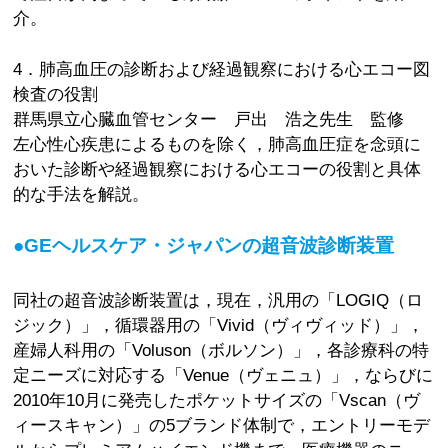
介。
4．肺高血圧の診断および経過観察における心エコー図
検査の役割
群馬県立心臓血管センター 戸出 浩之先生 監修
左心性心疾患によるものを除く，肺高血圧症を念頭に
おいた診断や経過観察における心エコーの役割と具体
的な手法を解説。
●GEヘルスケア・ジャパンの超音波診断装置
同社の超音波診断装置は，現在，汎用の「LOGIQ（ロ
ジック）」，循環器用の「Vivid（ヴィヴィッド）」，
産婦人科用の「Voluson（ボルソン）」，各診療科の特
定ニーズに対応する「Venue（ヴェニュ）」，ならびに
2010年10月に発売したポケットサイズの「Vscan（ヴ
ィースキャン）」の5ブランド体制で，エントリーモデ