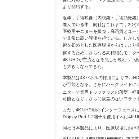
より開始する。
近年，手術映像（内視鏡・手術顕微鏡
進んでいる中，同社はこれまで，2Dや
医療用モニターを販売，高画質とユー
で非常に高い評価を得ている。しかし
術を初めとした医療現場からは，より
察するため，さらなる高精細なモニタ
4K UHDが主流となる兆しが現れつ
も大きくなってきた。
本製品は4Kパネルの採用によりフルH
が可能となる。さらにバックライトにL
ニターで業界トップクラスの薄型・軽
可能となり，さらに段差のないフラッ
また，4K UHD用のインターフェースにはD
Display Port 1.2端子を使用す
同社は本製品により，医療現場における
※1 4K UHD（Ultra High Definition）