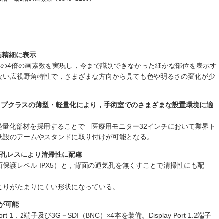
高精細に表示
Dの4倍の画素数を実現し，今まで識別できなかった細かな部位を表示す
ない広視野角特性で，さまざまな方向から見ても色や明るさの変化が少
ップクラスの薄型・軽量化により，手術室でのさまざまな設置環境に適
軽量化部材を採用することで，医療用モニター32インチにおいて業界ト
既設のアームやスタンドに取り付けが可能となる。
気孔レスにより清掃性に配慮
保護レベル IPX5）と，背面の通気孔を無くすことで清掃性にも配
こりがたまりにくい形状になっている。
続が可能
t 1．2端子及び3G－SDI（BNC）×4本を装備。Display Port 1.2端子