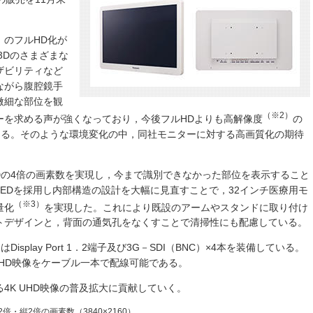
）のフルHD化が
3Dのさまざまな
ザビリティなど
ながら腹腔鏡手
微細な部位を観
（※2）
ーを求める声が強くなっており，今後フルHDよりも高解像度
の
つある。そのような環境変化の中，同社モニターに対する高画質化の期待
Dの4倍の画素数を実現し，今まで識別できなかった部位を表示すること
EDを採用し内部構造の設計を大幅に見直すことで，32インチ医療用モ
（※3）
量化
を実現した。これにより既設のアームやスタンドに取り付け
トデザインと，背面の通気孔をなくすことで清掃性にも配慮している。
isplay Port 1．2端子及び3G－SDI（BNC）×4本を装備している。
れば4K UHD映像をケーブル一本で配線可能である。
4K UHD映像の普及拡大に貢献していく。
 2Kの横2倍・縦2倍の画素数（3840×2160）