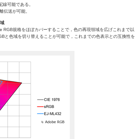
配線可能である。
距離伝送が可能。
色域
Adobe RGB規格をほぼカバーすることで，色の再現領域を広げこれまで以
GBと色域を切り替えることが可能で，これまでの色表示との互換性を