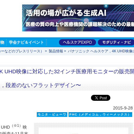
版物
学会ナビ＆イベント
カーなどのプレスリリース）
>
製品情報
>
パナソニック ヘルスケア，4K UHD映
K UHD映像に対応した32インチ医療用モニターの販売
し，段差のないフラットデザイン〜
2015-9-28
モニタ・ビューワ
PHC（メディコム，ウィーメックス）
（※1）
UHD
映
の販売を11月末