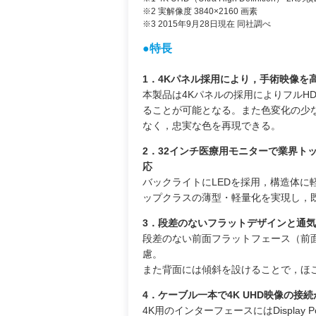
※2 実解像度 3840×2160 画素
※3 2015年9月28日現在 同社調べ
●特長
1．4Kパネル採用により，手術映像を
本製品は4Kパネルの採用によりフルH
ることが可能となる。また色変化の少
なく，忠実な色を再現できる。
2．32インチ医療用モニターで業界ト
応
バックライトにLEDを採用，構造体に
ップクラスの薄型・軽量化を実現し，
3．段差のないフラットデザインと通
段差のない前面フラットフェース（前面
慮。
また背面には傾斜を設けることで，ほ
4．ケーブル一本で4K UHD映像の接
4K用のインターフェースにはDisplay Por