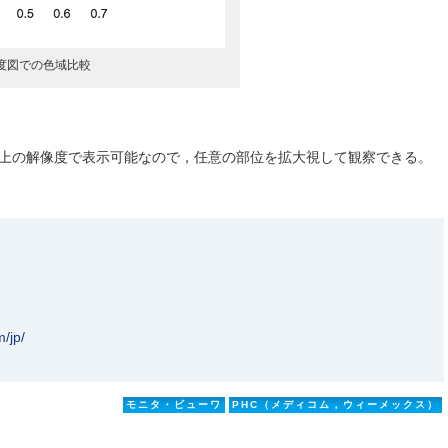
CS色度図での色域比較
以上の解像度で表示可能なので，任意の部位を拡大視して観察できる。
/jp/
モニタ・ビューワ
PHC（メディコム，ウィーメックス）