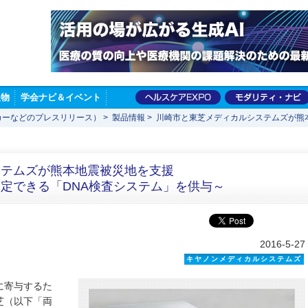
版物
学会ナビ＆イベント
カーなどのプレスリリース）
>
製品情報
>
川崎市と東芝メディカルシステムズが熊
ステムズが熊本地震被災地を支援
定できる「DNA検査システム」を供与～
2016-5-27
キヤノンメディカルシステムズ
に寄与するた
芝（以下「両