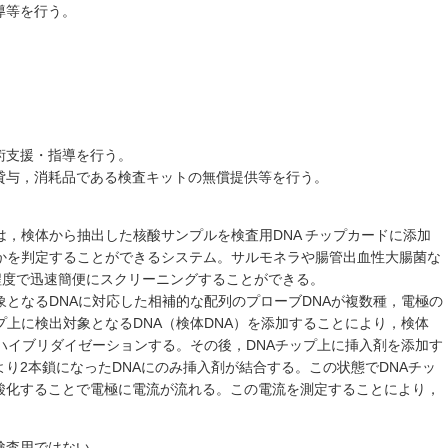
導等を行う。
術支援・指導を行う。
貸与，消耗品である検査キットの無償提供等を行う。
は，検体から抽出した核酸サンプルを検査用DNA チップカードに添加
Aかを判定することができるシステム。サルモネラや腸管出血性大腸菌な
程度で迅速簡便にスクリーニングすることができる。
象となるDNAに対応した相補的な配列のプローブDNAが複数種，電極の
プ上に検出対象となるDNA（検体DNA）を添加することにより，検体
がハイブリダイゼーションする。その後，DNAチップ上に挿入剤を添加す
り2本鎖になったDNAにのみ挿入剤が結合する。この状態でDNAチッ
酸化することで電極に電流が流れる。この電流を測定することにより，
検査用ではない。