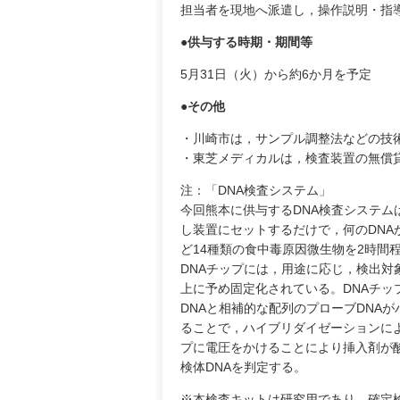
担当者を現地へ派遣し，操作説明・指
●供与する時期・期間等
5月31日（火）から約6か月を予定
●その他
・川崎市は，サンプル調整法などの技
・東芝メディカルは，検査装置の無償
注：「DNA検査システム」
今回熊本に供与するDNA検査システム
し装置にセットするだけで，何のDN
ど14種類の食中毒原因微生物を2時間
DNAチップには，用途に応じ，検出対
上に予め固定化されている。DNAチッ
DNAと相補的な配列のプローブDNA
ることで，ハイブリダイゼーションによ
プに電圧をかけることにより挿入剤が
検体DNAを判定する。
※本検査キットは研究用であり，確定