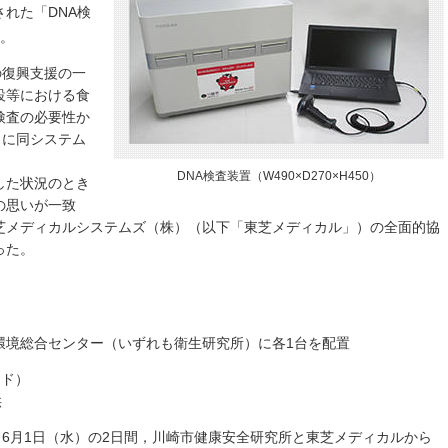
れた「DNA検
。
の復興支援の一
設等における食
検査の必要性か
月に同システム
DNA検査装置（W490×D270×H450）
した状況のとき
の思いが一致
芝メディカルシステムズ（株）（以下「東芝メディカル」）の全面的協
った。
環境総合センター（いずれも衛生研究所）に各1台を配置
ード）
供
，6月1日（水）の2日間，川崎市健康安全研究所と東芝メディカルから