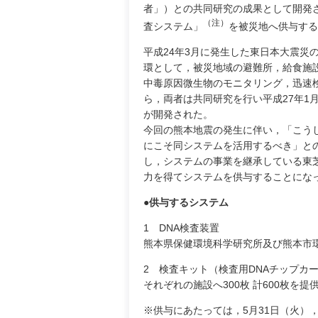
者」）との共同研究の成果として開発さ
（注）
査システム」
を被災地へ供与する
平成24年3月に発生した東日本大震災
環として，被災地域の避難所，給食施
中毒原因微生物のモニタリング，迅速
ら，両者は共同研究を行い平成27年1
が開発された。
今回の熊本地震の発生に伴い，「こう
にこそ同システムを活用するべき」と
し，システムの事業を継承している東
力を得てシステムを供与することにな
●供与するシステム
1 DNA検査装置
熊本県保健環境科学研究所及び熊本市
2 検査キット（検査用DNAチップカ
それぞれの施設へ300枚 計600枚を提
※供与にあたっては，5月31日（火）