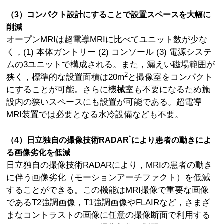
（3）コンパクト設計にすることで設置スペースを大幅に
削減
オープンMRIは超電導MRIに比べてユニット数が少な
く，(1) 本体ガントリー (2) コンソール (3) 電源システ
ムの3ユニットで構成される。また，漏えい磁場範囲が
2
狭く，標準的な設置面積は20m
と撮像室をコンパクト
にすることが可能。さらに機械室も不要になるため施
設内の狭いスペースにも設置が可能である。超電導
MRI装置では必要となる水冷設備なども不要。
*
（4）日立独自の撮像技術RADAR
により患者の動きによ
る画像劣化を低減
日立独自の撮像技術RADARにより，MRIの患者の動き
に伴う画像劣化（モーションアーチファクト）を低減
することができる。この機能はMRI撮像で重要な画像
であるT2強調画像，T1強調画像やFLAIRなど，さまざ
まなコントラストの画像に任意の撮像断面で利用する