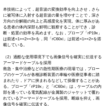
本技術によって，超音波の変換効率を向上させ，さら
に被写体に入射する超音波の量を増やすことで，深さ
方向の分解能の向上と高感度化を実現。体に厚みがあ
る患者の体内深部も鮮明に観察することができ，診
断・処置の効率を高めます。なお，プローブ「rP19x」
は前述<1><2><3>を，同「rC60xi」は前述<1><2>を搭
載している。
（2）過酷な使用環境下でも画像信号を確実に伝送する
アーマードケーブルを採用
救急・集中治療などの急性期医療の現場では，プロー
ブのケーブルが各種診断装置の車輪や医療従事者に踏
まれたり，ドアに挟まれるなどして損傷することがあ
る。プローブ「rP19x」と「rC60xi」は，ケーブルの内
部を通っている電気配線が金属製のジャケットで覆わ
れているアーマードケーブルを採用。断線を抑え，画
像信号を確実に伝送する。