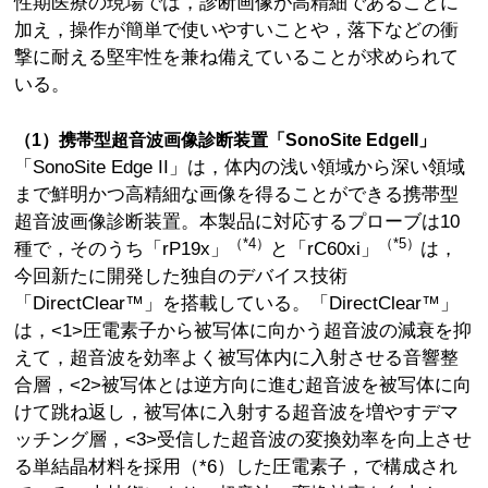
性期医療の現場では，診断画像が高精細であることに
加え，操作が簡単で使いやすいことや，落下などの衝
撃に耐える堅牢性を兼ね備えていることが求められて
いる。
（1）携帯型超音波画像診断装置「SonoSite EdgeII」
「SonoSite Edge II」は，体内の浅い領域から深い領域
まで鮮明かつ高精細な画像を得ることができる携帯型
超音波画像診断装置。本製品に対応するプローブは10
（*4）
（*5）
種で，そのうち「rP19x」
と「rC60xi」
は，
今回新たに開発した独自のデバイス技術
「DirectClear™」を搭載している。「DirectClear™」
は，<1>圧電素子から被写体に向かう超音波の減衰を抑
えて，超音波を効率よく被写体内に入射させる音響整
合層，<2>被写体とは逆方向に進む超音波を被写体に向
けて跳ね返し，被写体に入射する超音波を増やすデマ
ッチング層，<3>受信した超音波の変換効率を向上させ
る単結晶材料を採用（*6）した圧電素子，で構成され