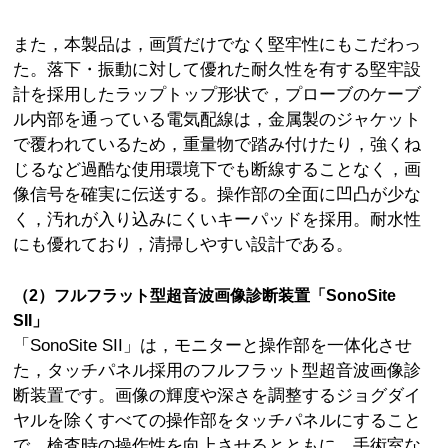
また，本製品は，画質だけでなく堅牢性にもこだわっ
た。落下・振動に対して優れた耐久性を有する堅牢設
計を採用したラップトップ形状で，プローブのケーブ
ル内部を通っている電気配線は，金属製のジャケット
で覆われているため，重量物で踏み付けたり，強くね
じるなど過酷な使用環境下でも断線することなく，画
像信号を確実に伝送する。操作部の全面に凹凸が少な
く，汚れが入り込みにくいキーパッドを採用。耐水性
にも優れており，清掃しやすい設計である。
（2）フルフラット型超音波画像診断装置「SonoSite
SII」
「SonoSite SII」は，モニターと操作部を一体化させ
た，タッチパネル採用のフルフラット型超音波画像診
断装置です。画像の輝度や深さを調整するジョグダイ
ヤルを除くすべての操作部をタッチパネルにすること
で，検査時の操作性を向上させるとともに，手術室な