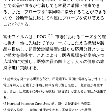
どで薬品や血液が付着しても容易に清掃・消毒でき
る。また，プローブを2本同時に接続することができる
ので，診断部位に応じて即座にプローブを切り替える
ことができる。
（*7）
富士フイルムは，POC
市場におけるニーズを的確
に捉え，他に先駆けてそのニーズにこたえる機能や製
品を提供し，超音波診断装置の新たな応用分野とシェ
ア拡大を目指す。これにより，医療現場を効率的かつ
広域的に支援し，医療の質の向上と，人々の健康の維
持増進に貢献する。
*1 超音波を発生する重要な部分。圧電素子の両側に電極を貼り付けて，
電圧を加えると素子が伸縮と膨張を繰り返し振動し，超音波が発生す
る。また，圧電素子に外部から振動（超音波）が加わると電圧が発生す
る。
*2 Neonatal Intensive Care Unitの略。新生児特定集中治療室。
*3 病気を発症し，急激に健康が失われ，不健康となった状態。