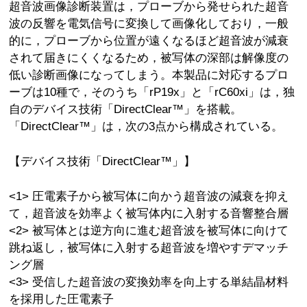
超音波画像診断装置は，プローブから発せられた超音
波の反響を電気信号に変換して画像化しており，一般
的に，プローブから位置が遠くなるほど超音波が減衰
されて届きにくくなるため，被写体の深部は解像度の
低い診断画像になってしまう。本製品に対応するプロ
ーブは10種で，そのうち「rP19x」と「rC60xi」は，独
自のデバイス技術「DirectClear™」を搭載。
「DirectClear™」は，次の3点から構成されている。
【デバイス技術「DirectClear™」】
<1> 圧電素子から被写体に向かう超音波の減衰を抑え
て，超音波を効率よく被写体内に入射する音響整合層
<2> 被写体とは逆方向に進む超音波を被写体に向けて
跳ね返し，被写体に入射する超音波を増やすデマッチ
ング層
<3> 受信した超音波の変換効率を向上する単結晶材料
を採用した圧電素子