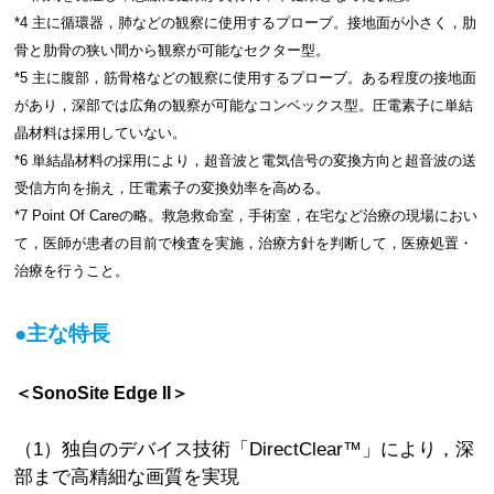
*4 主に循環器，肺などの観察に使用するプローブ。接地面が小さく，肋
骨と肋骨の狭い間から観察が可能なセクター型。
*5 主に腹部，筋骨格などの観察に使用するプローブ。ある程度の接地面
があり，深部では広角の観察が可能なコンベックス型。圧電素子に単結
晶材料は採用していない。
*6 単結晶材料の採用により，超音波と電気信号の変換方向と超音波の送
受信方向を揃え，圧電素子の変換効率を高める。
*7 Point Of Careの略。救急救命室，手術室，在宅など治療の現場におい
て，医師が患者の目前で検査を実施，治療方針を判断して，医療処置・
治療を行うこと。
●主な特長
＜SonoSite Edge II＞
（1）独自のデバイス技術「DirectClear™」により，深
部まで高精細な画質を実現