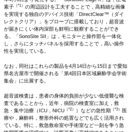
（*1）
素子
の周辺設計を工夫することで，高精細な画像
を実現する独自のデバイス技術「DirectClear™（ダイ
レクトクリア）」をプローブに搭載しており，超音波
が届きにくい体内深部も鮮明に観察することができ
る。「SonoSite SII」は，モニターと操作部を一体化
し，さらにタッチパネルを採用することで，高い操作
性を実現している。
なお，同社はこれらの製品を4月14日から15日まで愛知
県名古屋市で開催される「第4回日本区域麻酔学会学術
集会」に出展する。
超音波検査は，患者の身体的負担が少ない低侵襲な検
査であることから，近年，病院の検査室に加え，救
（*2）
（*3）
急・集中治療（ICU，NICU
）などの急性期
医
療や，麻酔科，整形外科の処置などでも広く活用され
ている。特に，救急救命室や手術室など一刻を争う急