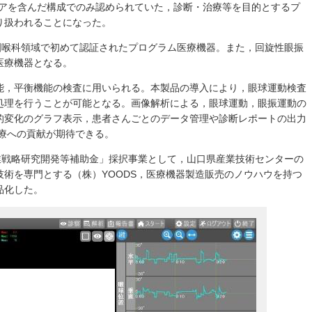
ェアを含んだ構成でのみ認められていた，診断・治療等を目的とするプ
り扱われることになった。
咽喉科領域で初めて認証されたプログラム医療機器。また，回旋性眼振
医療機器となる。
能，平衡機能の検査に用いられる。本製品の導入により，眼球運動検査
処理を行うことが可能となる。画像解析による，眼球運動，眼振運動の
的変化のグラフ表示，患者さんごとのデータ管理や診断レポートの出力
療への貢献が期待できる。
業戦略研究開発等補助金」採択事業として，山口県産業技術センターの
術を専門とする（株）YOODS，医療機器製造販売のノウハウを持つ
品化した。