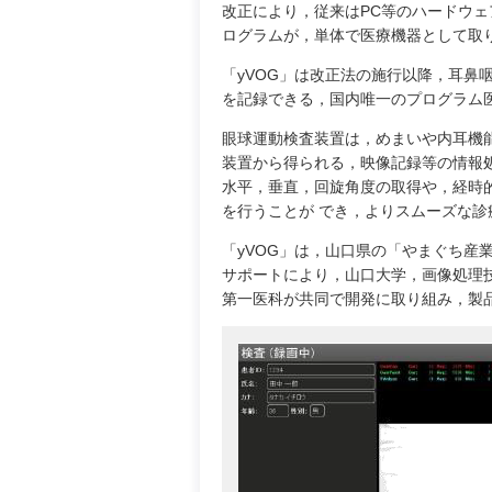
改正により，従来はPC等のハードウ
ログラムが，単体で医療機器として取
「yVOG」は改正法の施行以降，耳鼻
を記録できる，国内唯一のプログラム
眼球運動検査装置は，めまいや内耳機
装置から得られる，映像記録等の情報
水平，垂直，回旋角度の取得や，経時
を行うことが でき，よりスムーズな診
「yVOG」は，山口県の「やまぐち産
サポートにより，山口大学，画像処理技
第一医科が共同で開発に取り組み，製