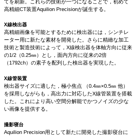
てを刷新。これらの技術が一つになることで，初めて
高精細CT装置Aquilion Precisionが誕生する。
X線検出器
高精細画像を可能とするために検出器には，シンチレ
ーター用に新たな素材を開発した。さらに精緻な加工
技術と製造技術によって，X線検出器を体軸方向に従来
の1/2（0.25㎜）とし，面内方向に従来の2倍
（1792ch）の素子を配列した検出器を実現した。
X線管装置
検出器サイズに適した，極小焦点 （0.4㎜×0.5㎜ 他）
を採用しながらも，高出力に対応したX線管装置を搭載
した。これにより高い空間分解能でかつノイズの少な
い画像を提供する。
撮影寝台
Aquilion Precision用として新たに開発した撮影寝台に