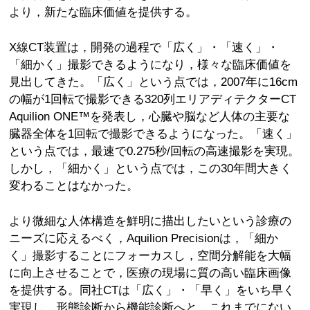
より，新たな臨床価値を提供する。
X線CT装置は，開発の過程で「広く」・「速く」・
「細かく」撮影できるようになり，様々な臨床価値を
見出してきた。「広く」という点では，2007年に16cm
の幅が1回転で撮影できる320列エリアディテクターCT
Aquilion ONE™を発表し，心臓や脳など人体の主要な
臓器全体を1回転で撮影できるようになった。「速く」
という点では，最速で0.275秒/回転の高速撮影を実現。
しかし，「細かく」という点では，この30年間大きく
変わることはなかった。
より微細な人体構造を鮮明に描出したいという診療の
ニーズに応えるべく，Aquilion Precisionは，「細か
く」撮影することにフォーカスし，空間分解能を大幅
に向上させることで，医療の現場に質の高い臨床画像
を提供する。同社CTは「広く」・「早く」をいち早く
実現し，形態診断から機能診断へと，これまでにない