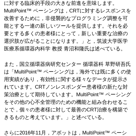
に対する臨床的手段の大きな前進を意味します。
MultiPoint™ ペーシングは，CRTに対するレスポンスを
改善するために，非侵襲的なプログラミング調整を可
能とする一連の新しいツールを提供します。それを必
要とする多くの患者様にとって，新しい重要な治療の
選択肢が広がることになります。」と，筑波大学医学
医療系循環器内科学 教授 青沼和隆氏は述べている。
また，国立循環器病研究センター 循環器科 草野研吾氏
は「MultiPoint™ ペーシングは，海外では既に多くの使
用実績があり，有効性に関する様々なデータが提示さ
れています。CRTノンレスポンダー患者様の新たな対
策治療として期待しています。MultiPoint™ ペーシング
をその他の心不全管理のための機能と組み合わせるこ
とで，個々の患者様に対して最善のCRT治療を構築で
きるものと考えています。」と述べている。
さらに2016年11月，アボットは，MultiPoint™ ペーシ