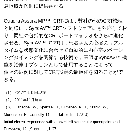
選択肢が医師に提供される。
Quadra Assura MP™ CRT-Dは，弊社の他のCRT機種
と同様に，SyncAV™ CRTソフトウェアにも対応してお
り，同社の包括的なCRTポートフォリオをさらに進化
させる。SyncAV™ CRTは，患者さんの心臓のリアル
タイムな状態変化に合わせて自動的に両心室のペーシ
ングタイミングを調節する技術で，医師はSyncAV™ 機
能を治療オプションとして使用することによって，
個々の症例に対してCRT設定の最適化を図ることがで
きる。
（1） 2017年3月3日現在
（2） 2011年11月時点
（3） Danschel. W., Spertzel, J., Gutleben, K. J., Kranig, W.,
Mortensen, P., Connelly, D., … Hallier, B. （2010）.
Initial clinical experience with a novel left ventricular quadripolar lead.
Europace, 12（Suppl 1）, i127.