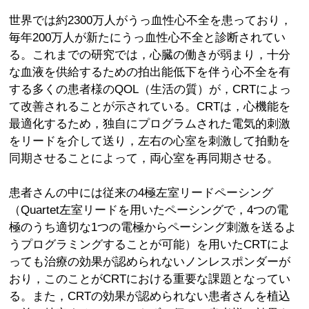
世界では約2300万人がうっ血性心不全を患っており，
毎年200万人が新たにうっ血性心不全と診断されてい
る。これまでの研究では，心臓の働きが弱まり，十分
な血液を供給するための拍出能低下を伴う心不全を有
する多くの患者様のQOL（生活の質）が，CRTによっ
て改善されることが示されている。CRTは，心機能を
最適化するため，独自にプログラムされた電気的刺激
をリードを介して送り，左右の心室を刺激して拍動を
同期させることによって，両心室を再同期させる。
患者さんの中には従来の4極左室リードペーシング
（Quartet左室リードを用いたペーシングで，4つの電
極のうち適切な1つの電極からペーシング刺激を送るよ
うプログラミングすることが可能）を用いたCRTによ
っても治療の効果が認められないノンレスポンダーが
おり，このことがCRTにおける重要な課題となってい
る。また，CRTの効果が認められない患者さんを植込