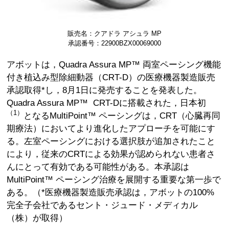
販売名：クアドラ アシュラ MP
承認番号：22900BZX00069000
アボットは，Quadra Assura MP™ 両室ペーシング機能
付き植込み型除細動器（CRT-D）の医療機器製造販売
承認取得*し，8月1日に発売することを発表した。
Quadra Assura MP™ CRT-Dに搭載された，日本初
（1）
となるMultiPoint™ ペーシングは，CRT（心臓再同
期療法）においてより進化したアプローチを可能にす
る。左室ペーシングにおける選択肢が追加されたこと
により，従来のCRTによる効果が認められない患者さ
んにとって有効である可能性がある。本承認は
MultiPoint™ ペーシング治療を展開する重要な第一歩で
ある。（*医療機器製造販売承認は，アボットの100%
完全子会社であるセント・ジュード・メディカル
（株）が取得）