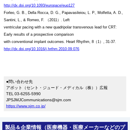
http://dx.doi.org/10.1093/europace/euq127
Forleo, G. B., Della Rocca, D. G., Papavasileiou, L. P., Molfetta, A. D.,
Santini, L., & Romeo, F. （2011）. Left
ventricular pacing with a new quadripolar transvenous lead for CRT:
Early results of a prospective comparison
with conventional implant outcomes. Heart Rhythm, 8（1）, 31-37.
http://dx.doi.org/10.1016/j.hrthm.2010.09.076
●問い合わせ先
アボット（セント・ジュード・メディカル（株））広報
TEL 03-6255-5990
JPSJMJCommunications@sjm.com
https://www.sjm.co.jp/
製品＆企業情報（医療機器・医療メーカーなどのプ