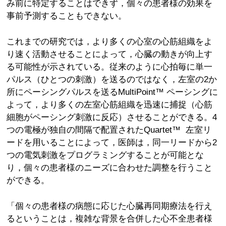
み前に特定することはできず，個々の患者様の効果を
事前予測することもできない。
これまでの研究では，より多くの心室の心筋組織をよ
り速く活動させることによって，心臓の動きが向上す
る可能性が示されている。従来のように心拍毎に単一
パルス（ひとつの刺激）を送るのではなく，左室の2か
所にペーシングパルスを送るMultiPoint™ ペーシングに
よって，より多くの左室心筋組織を迅速に捕捉（心筋
細胞がペーシング刺激に反応）させることができる。4
つの電極が独自の間隔で配置されたQuartet™ 左室リ
ードを用いることによって，医師は，同一リードから2
つの電気刺激をプログラミングすることが可能とな
り，個々の患者様のニーズに合わせた調整を行うこと
ができる。
「個々の患者様の病態に応じた心臓再同期療法を行え
るということは，複雑な背景を合併した心不全患者様