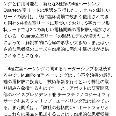
ングと併用可能な，新たな3種類の4極ペーシング
Quartet左室リードの承認を取得した。これらの新しい
リードの設計は，既に臨床現場で数多く使用されてき
た同社の4極左室リードに基づいており，S字カーブ形
状リードでは2つの新しい電極間隔の選択肢が追加され
ている。Quartet左室リードの製品モデルが増えたこと
によって，解剖学的に心臓の形状が大きめ，または小
さめな患者様のニーズを効果的に満たす選択肢が提供
されることになる。
「4極左室ペーシングに関するリーダーシップを継続す
る中で，MultiPoint™ ペーシングは，心不全治療の最先
端の選択肢に投資し，技術革新を行うという弊社の取
り組みを象徴するものです」と，アボットの研究開発
部のバイスプレジデント兼 チーフテクノロジーオフィ
サーでもあるフィリップ・エーベリング氏は述べてい
る。また同氏は，「弊社の包括的CRTポートフォリオ
にこれらの製品を追加することは，効果的な患者転帰