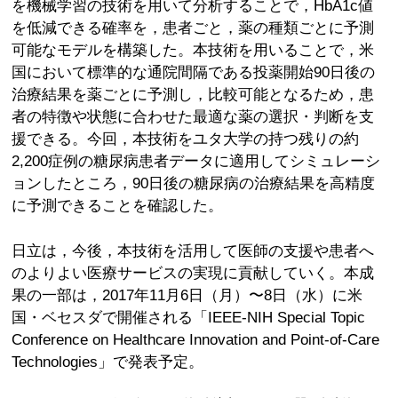
を機械学習の技術を用いて分析することで，HbA1c値
を低減できる確率を，患者ごと，薬の種類ごとに予測
可能なモデルを構築した。本技術を用いることで，米
国において標準的な通院間隔である投薬開始90日後の
治療結果を薬ごとに予測し，比較可能となるため，患
者の特徴や状態に合わせた最適な薬の選択・判断を支
援できる。今回，本技術をユタ大学の持つ残りの約
2,200症例の糖尿病患者データに適用してシミュレーシ
ョンしたところ，90日後の糖尿病の治療結果を高精度
に予測できることを確認した。
日立は，今後，本技術を活用して医師の支援や患者へ
のよりよい医療サービスの実現に貢献していく。本成
果の一部は，2017年11月6日（月）〜8日（水）に米
国・ベセスダで開催される「IEEE-NIH Special Topic
Conference on Healthcare Innovation and Point-of-Care
Technologies」で発表予定。