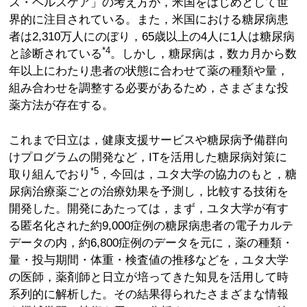
ス・ヘルスケア」の考え方が，米国をはじめとして世
界的に注目されている。また，米国における糖尿病患
者は2,310万人にのぼり，65歳以上の4人に1人は糖尿病
*4
と診断されている
。しかし，糖尿病は，数カ月から数
年以上にわたり患者の状態に合わせて薬の種類や量，
組み合わせを調整する必要があるため，さまざまな投
薬方法が存在する。
これまで日立は，健康支援サービスや糖尿病予備群向
けプログラムの開発など，ITを活用した糖尿病対策に
*5
取り組んでおり
，今回は，ユタ大学の協力のもと，糖
尿病治療薬ごとの治療効果を予測し，比較する技術を
開発した。開発にあたっては，まず，ユタ大学が有す
る匿名化された約9,000症例の糖尿病患者の電子カルテ
データの内，約6,800症例のデータを元に，薬の種類・
量・投与期間・体重・検査値の推移などを，ユタ大学
の医師，薬剤師と日立が培ってきた知見を活用して時
系列的に解析した。その結果得られたさまざまな情報