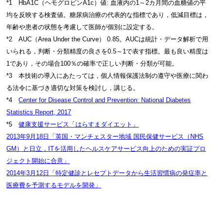
*1 HbA1C（ヘモグロビンA1c）値: 血液内の1～2カ月間の血糖値の平
均を反映する検査値。糖尿病治療の代表的な指標であり，低減目標は，
年齢や患者の状態を考慮して医師が個別に設定する。
*2 AUC（Area Under the Curve） 0.85。AUCは統計・データ解析で用
いられる，判断・分類精度の良さを0.5～1で表す指標。最も良い精度は
1であり，その場合100％の確率で正しい判断・分類が可能。
*3 本技術の導入にあたっては，個人情報保護法制の遵守や医療に関わ
る法令に基づき適切な対策を検討し，講じる。
*4
Center for Disease Control and Prevention: National Diabetes
Statistics Report, 2017
*5
健康支援サービス「はらすまダイエット」
2013年9月18日「英国・マンチェスター地域 国民保健サービス（NHS
GM）と日立，ITを活用したヘルスケアサービス向上のための実証プロ
ジェクト開始に合意」
2014年3月12日「特定健診とレセプトデータから生活習慣病の発症率と
医療費を予測するモデルを開発」