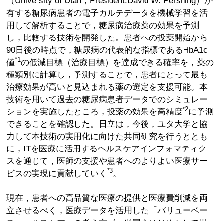
（University of Utah，President:David W. Pershing）が
有する糖尿病患者の電子カルテデータを機械学習を活
用して解析することで，糖尿病治療薬の効果を予測
し，比較する技術を開発した。患者への投薬開始から
90日後の時点で，糖尿病の代表的な指標であるHbA1c
*1
値
の低減目標（治療目標）を達成できる確率を，薬の
種類別に計算し，予測することで，患者にとって最も
治療効果が高いと見込まれる薬の選定を支援可能。本
技術を用いて過去の糖尿病患者データでのシミュレー
*2
ションを実施したところ，投薬の効果を高精度
に予測
できることを確認した。日立は，今後，ユタ大学と協
力して本技術の実用化に向けた共同研究を行うととも
に，ITを医療に活用するヘルスケアインフォマティク
スを通じて，医師の支援や患者へのよりよい医療サー
*3
ビスの実現に貢献していく
。
現在，患者への高品質な医療の提供と医療費削減を両
立させるべく，医療データを活用した「バリューベー