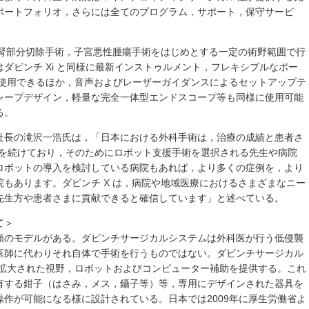
ポートフォリオ，さらには全てのプログラム，サポート，保守サービ
，腎部分切除手術，子宮悪性腫瘍手術をはじめとする一定の術野範囲で行
ダビンチ Xi と同様に最新インストゥルメント，フレキシブルなポー
を使用できるほか，音声およびレーザーガイダンスによるセットアップテ
レープデザイン，軽量な完全一体型エンドスコープ等も同様に使用可能
る。
社長の滝沢一浩氏は，「日本における外科手術は，治療の成績と患者さ
歩を続けており，そのためにロボット支援手術を選択される先生や病院
ロボットの導入を検討している病院もあれば，より多くの症例を，より
もあります。ダビンチ X は，病院や地域医療におけるさまざまなニー
先生方や患者さまに貢献できると確信しています」と述べている。
て＞
類のモデルがある。ダビンチサージカルシステムは外科医が行う低侵襲
医師に代わりそれ自体で手術を行うものではない。ダビンチサージカル
，拡大された視野，ロボットおよびコンピューター補助を提供する。これ
有する鉗子（はさみ，メス，鑷子等）等，専用にデザインされた器具を
作が可能になる様に設計されている。日本では2009年に厚生労働省よ