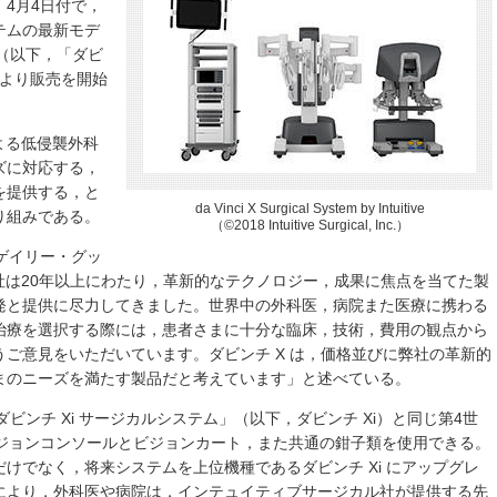
4月4日付で，
テムの最新モデ
」（以下，「ダビ
月より販売を開始
よる低侵襲外科
ズに対応する，
を提供する，と
da Vinci X Surgical System by Intuitive
り組みである。
（©2018 Intuitive Surgical, Inc.）
ゲイリー・グッ
，「弊社は20年以上にわたり，革新的なテクノロジー，成果に焦点を当てた製
発と提供に尽力してきました。世界中の外科医，病院また医療に携わる
治療を選択する際には，患者さまに十分な臨床，技術，費用の観点から
ご意見をいただいています。ダビンチ X は，価格並びに弊社の革新的
まのニーズを満たす製品だと考えています」と述べている。
ダビンチ Xi サージカルシステム」（以下，ダビンチ Xi）と同じ第4世
ージョンコンソールとビジョンカート，また共通の鉗子類を使用できる。
けでなく，将来システムを上位機種であるダビンチ Xi にアップグレ
により，外科医や病院は，インテュイティブサージカル社が提供する先