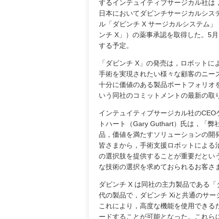
するインテュイティブサージカル社は，
日本においてダビンチサージカルシス
ル「ダビンチ X サージカルシステム
ンチ X」）の薬事承認を取得した。5
する予定。
「ダビンチ X」の発売は，ロボットに
手術を実現されたい様々な顧客のニー
十分に価値のある製品ポートフォリオ
いう同社のコミットメントの最新の取
インテュイティブサージカル社のCEO
トハート（Gary Guthart）氏は
品，価値を満たすソリューションの開
皆さまから，手術支援ロボットによる
の選択肢を提供することが重要だという
な技術の選択を求めておられるお客さ
ダビンチ X は同社の主力製品である「
代の製品で，ダビンチ Xiと共通のサ
これにより，高度な機能を使用できるだ
ードすることが可能となった。これら