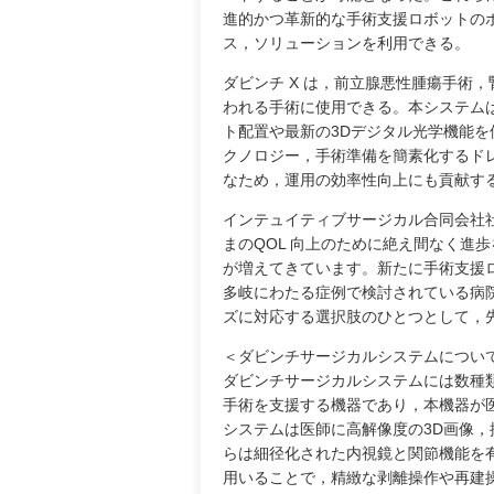
進的かつ革新的な手術支援ロボットの
ス，ソリューションを利用できる。
ダビンチ X は，前立腺悪性腫瘍手術
われる手術に使用できる。本システムは
ト配置や最新の3Dデジタル光学機能
クノロジー，手術準備を簡素化するド
なため，運用の効率性向上にも貢献す
インテュイティブサージカル合同会社
まのQOL 向上のために絶え間なく進
が増えてきています。新たに手術支援
多岐にわたる症例で検討されている病院
ズに対応する選択肢のひとつとして，
＜ダビンチサージカルシステムについ
ダビンチサージカルシステムには数種
手術を支援する機器であり，本機器が
システムは医師に高解像度の3D画像
らは細径化された内視鏡と関節機能を
用いることで，精緻な剥離操作や再建操