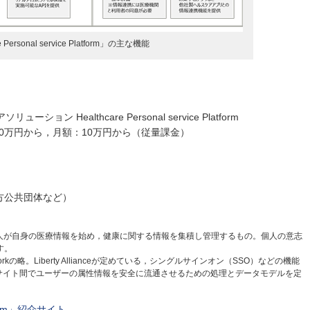
e Personal service Platform」の主な機能
ン Healthcare Personal service Platform
00万円から，月額：10万円から（従量課金）
地方公共団体など）
cordの略。個人が自身の医療情報を始め，健康に関する情報を集積し管理するもの。個人の意志
す。
 Frameworkの略。Liberty Allianceが定めている，シングルサインオン（SSO）などの機能
。Webサイト間でユーザーの属性情報を安全に流通させるための処理とデータモデルを定
latform」紹介サイト