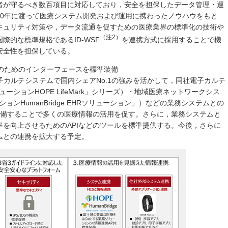
者が守るべき数百項目に対応しており，安全を担保したデータ管理・運
30年に渡って医療システム開発および運用に携わったノウハウをもと
キュリティ対策や，データ流通を促すための医療業界の標準化の技術や
（注2）
際的な標準規格であるID-WSF
を連携方式に採用することで機
安全性を担保している。
携のためのインターフェースを標準装備
子カルテシステムで国内シェアNo.1の強みを活かして，同社電子カルテ
ューションHOPE LifeMark」シリーズ）・地域医療ネットワークシス
ションHumanBridge EHRソリューション」）などの業務システムとの
装備することで多くの医療情報の活用を促す。さらに，業務システムと
を向上させるためのAPIなどのツールを標準提供する。今後，さらに
ムとの連携を拡大する予定。