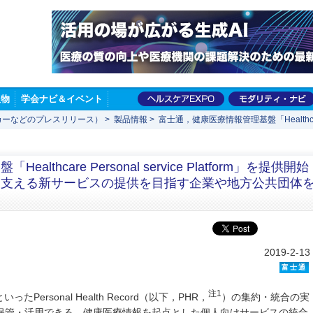
版物
学会ナビ＆イベント
カーなどのプレスリリース）
>
製品情報
>
富士通，健康医療情報管理基盤「Healthcare P
thcare Personal service Platform」を提供開始
を支える新サービスの提供を目指す企業や地方公共団体
2019-2-13
富士通
注1
rsonal Health Record（以下，PHR，
）の集約・統合の実
に保管・活用できる，健康医療情報を起点とした個人向けサービスの統合