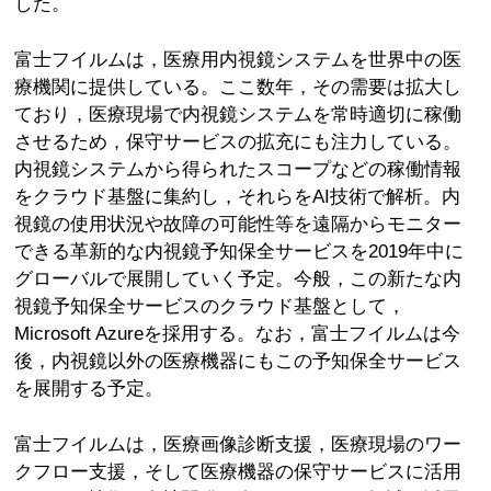
した。
富士フイルムは，医療用内視鏡システムを世界中の医
療機関に提供している。ここ数年，その需要は拡大し
ており，医療現場で内視鏡システムを常時適切に稼働
させるため，保守サービスの拡充にも注力している。
内視鏡システムから得られたスコープなどの稼働情報
をクラウド基盤に集約し，それらをAI技術で解析。内
視鏡の使用状況や故障の可能性等を遠隔からモニター
できる革新的な内視鏡予知保全サービスを2019年中に
グローバルで展開していく予定。今般，この新たな内
視鏡予知保全サービスのクラウド基盤として，
Microsoft Azureを採用する。なお，富士フイルムは今
後，内視鏡以外の医療機器にもこの予知保全サービス
を展開する予定。
富士フイルムは，医療画像診断支援，医療現場のワー
クフロー支援，そして医療機器の保守サービスに活用