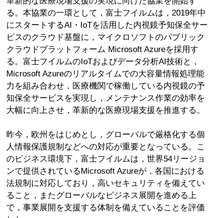
革新的な医療現場支援の実現に向けた協業を開始す
る。本協業の一環として，富士フイルムは，2019年中
にスタートするAI・IoTを活用した内視鏡予知保全サー
ビスのクラウド基盤に，マイクロソフトのパブリック
クラウドプラットフォーム Microsoft Azureを採用す
る。富士フイルムのIoTおよびデータ分析AI技術と，
Microsoft Azureのリアルタイムでの大容量情報処理能
力を組み合わせ，医療機関で稼働している内視鏡の予
知保全サービスを実現し，メンテナンス作業の効率を
大幅に向上させ，革新的な医療現場支援を推進する。
昨今，欧州をはじめとし，グローバルで厳格化する個
人情報保護規制などへの対応が重要となっている。こ
のビジネス環境下，富士フイルムは，世界54リージョ
ンで提供されているMicrosoft Azureが，各国における
法規制に対応しており，高いセキュリティを備えてい
ること，またグローバルなビジネス展開を進める上
で，事業展開を支援する体制を備えていることを評価