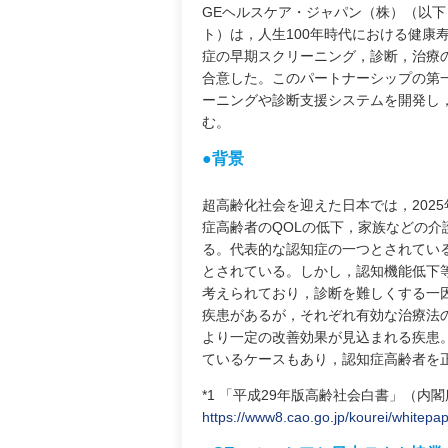
GEヘルスケア・ジャパン（株）（以
ト）は，人生100年時代における健康
症の早期スクリーニング，診断，治療
合意した。このパートナーシップの第
ーニングや診断支援システムを開発し
む。
●背景
超高齢化社会を迎えた日本では，2025
症高齢者のQOLの低下，家族などの
る。代表的な認知症の一つとされてい
とされている。しかし，認知機能低下
考えられており，診断を難しくする一
疾患があるが，それぞれ有効な治療法の
より一定の改善効果が見込まれる疾患
ているケースもあり，認知症高齢者を
*1 「平成29年版高齢社会白書」（内
https://www8.cao.go.jp/kourei/whitepa