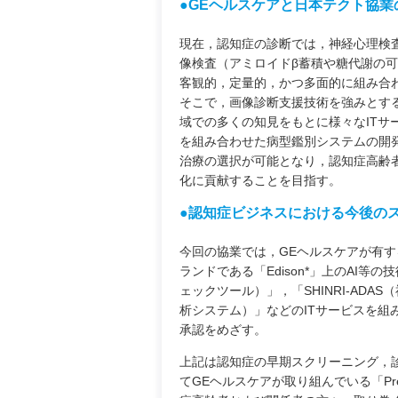
●GEヘルスケアと日本テクト協業
現在，認知症の診断では，神経心理検査
像検査（アミロイドβ蓄積や糖代謝の
客観的，定量的，かつ多面的に組み合
そこで，画像診断支援技術を強みとす
域での多くの知見をもとに様々なIT
を組み合わせた病型鑑別システムの開
治療の選択が可能となり，認知症高齢
化に貢献することを目指す。
●認知症ビジネスにおける今後の
今回の協業では，GEヘルスケアが有する
ランドである「Edison*」上のAI
ェックツール）」，「SHINRI-ADAS
析システム）」などのITサービスを
承認をめざす。
上記は認知症の早期スクリーニング，
てGEヘルスケアが取り組んでいる「Pre