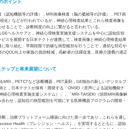
のポイント
（認知機能等の評価），MRI画像検査（脳の萎縮等の評価），PET画
可視化）などが行われているが，神経心理検査結果とこれら検査画像を
わせることで，診断精度の向上に繋がると言われている。
るGEヘルスケアと，神経心理検査実施支援システムを中心に認知症領
サービスを展開する日本テクトが連携して，検査画像と神経心理検査結果
発に取り組む。早期段階で的確な病型鑑別を行うことで，適切な対応や
者のQOL向上や家族の負担軽減，高齢者の活躍促進，医療介護費の適正
ステップと将来展望について
MRI，PETCTなど診断機器，PET薬剤，GE独自の新しいデジタルブ
等の技術と，日本テクトが保有・開発する「ONSEI（音声による認知機能チ
（神経心理検査実施支援システム）」，「MRI-TAISEKI（頭部MRI画像解
組み合わせ，認知症の病型鑑別を可能にする医療機器プログラムの開発・
診断，治療プラットフォーム構築に向けた第一歩であり，これらを通し
cision Health（プレシジョン・ヘルス）」を実現するとともに，認知