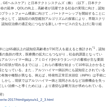
下，GEヘルスケア）と日本テクトシステムズ（株）（以下，日本テク
寿命の延伸，QOLの向上，高齢者が活躍できる社会の実現に向け，認知
のプラットフォーム構築に向けて，パートナーシップを開始することに
一歩として，認知症の病型鑑別アルゴリズムの探索により，早期スクリ
，認知症治療の適正化につながる新しいサービスの立ち上げに取り組
*1
年には65歳以上の認知症高齢者が730万人を超えると推計され
，認知
介護の負担の増大，医療費の拡大にもつながり，社会的課題となってい
るアルツハイマー病は，アミロイドβやタウタンパクの蓄積が主な要因
等の症状が現れるまでには，これらの蓄積が始まって10年以上かかると
因となっている。また，アルツハイマー病以外にも認知症とされている
有無や種類が異なる。例えば，特発性正常圧水頭症（iNPH）は手術に
。しかし，現状ではアルツハイマー病と混同されるなど治療機会を失っ
正しい治療へと導くためには，より適切な診断方法が求められている。
閣府）
per/w-2017/html/gaiyou/s1_2_3.html