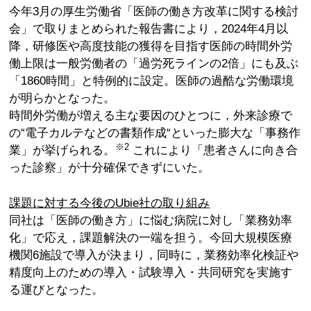
今年3月の厚生労働省「医師の働き方改革に関する検討
会」で取りまとめられた報告書により，2024年4月以
降，研修医や高度技能の獲得を目指す医師の時間外労
働上限は一般労働者の「過労死ラインの2倍」にも及ぶ
「1860時間」と特例的に設定。医師の過酷な労働環境
が明らかとなった。
時間外労働が増える主な要因のひとつに，外来診療で
の“電子カルテなどの書類作成“といった膨大な「事務作
※2
業」が挙げられる。
これにより「患者さんに向き合
った診察」が十分確保できずにいた。
課題に対する今後のUbie社の取り組み
同社は「医師の働き方」に悩む病院に対し「業務効率
化」で応え，課題解決の一端を担う。今回大規模医療
機関6施設で導入が決まり，同時に，業務効率化検証や
精度向上のための導入・試験導入・共同研究を実施す
る運びとなった。