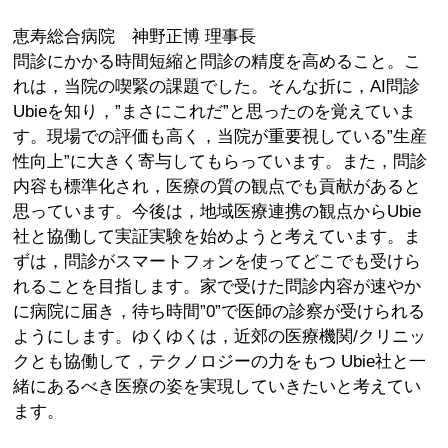
恵寿総合病院 神野正博 理事長
問診にかかる時間短縮と問診の精度を高めること。こ
れは，当院の喫緊の課題でした。そんな折に，AI問診
Ubieを知り，”まさにこれだ”と思ったのを覚えていま
す。現場での評価も高く，当院が重要視している”生産
性向上”に大きく寄与してもらっています。また，問診
内容も標準化され，医療の質の観点でも貢献があると
思っています。今後は，地域医療連携の観点からUbie
社と協働して実証実験を始めようと考えています。ま
ずは，問診がスマートフォンを使ってどこでも受けら
れることを目指します。家で受けた問診内容が速やか
に病院に届き，待ち時間”0”で医師の診察が受けられる
ようにします。ゆくゆくは，近郊の医療機関/クリニッ
クとも協働して，テクノロジーの力をもつ Ubie社と一
緒にあるべき医療の姿を実現していきたいと考えてい
ます。