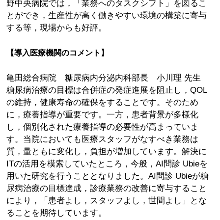
野中央病院では，「業務へのタスクシフト」を図るこ
とができ，生産性が高く働きやすい環境の構築に寄与
する等，現場からも好評。
【導入医療機関のコメント】
亀田総合病院 糖尿病内分泌内科部長 小川理 先生
糖尿病治療の目標は合併症の発症進展を阻止し，QOL
の維持，健康寿命の確保をすることです。そのため
に，療養指導が重要です。一方，患者背景が多様化
し，個別化された療養指導の必要性が高まっていま
す。当院においても医療スタッフがなすべき業務は
質，量ともに変化し，負担が増加しています。解決に
ITの活用を模索していたところ，今般，AI問診 Ubieを
用いた研究を行うこととなりました。AI問診 Ubieが糖
尿病治療の目標達成，診療業務の改善に寄与すること
により，「患者よし，スタッフよし，世間よし」とな
ることを期待しています。