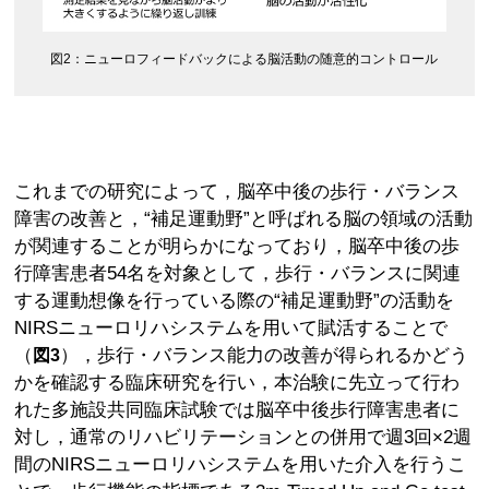
図2：ニューロフィードバックによる脳活動の随意的コントロール
これまでの研究によって，脳卒中後の歩行・バランス
障害の改善と，“補足運動野”と呼ばれる脳の領域の活動
が関連することが明らかになっており，脳卒中後の歩
行障害患者54名を対象として，歩行・バランスに関連
する運動想像を行っている際の“補足運動野”の活動を
NIRSニューロリハシステムを用いて賦活することで
（
），歩行・バランス能力の改善が得られるかどう
図3
かを確認する臨床研究を行い，本治験に先立って行わ
れた多施設共同臨床試験では脳卒中後歩行障害患者に
対し，通常のリハビリテーションとの併用で週3回×2週
間のNIRSニューロリハシステムを用いた介入を行うこ