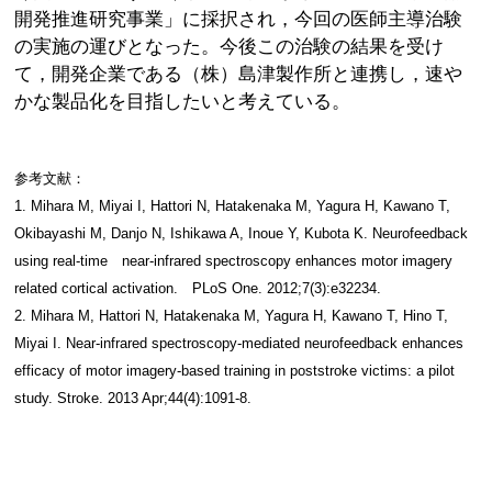
開発推進研究事業」に採択され，今回の医師主導治験
の実施の運びとなった。今後この治験の結果を受け
て，開発企業である（株）島津製作所と連携し，速や
かな製品化を目指したいと考えている。
参考文献：
1. Mihara M, Miyai I, Hattori N, Hatakenaka M, Yagura H, Kawano T,
Okibayashi M, Danjo N, Ishikawa A, Inoue Y, Kubota K. Neurofeedback
using real-time near-infrared spectroscopy enhances motor imagery
related cortical activation. PLoS One. 2012;7(3):e32234.
2. Mihara M, Hattori N, Hatakenaka M, Yagura H, Kawano T, Hino T,
Miyai I. Near-infrared spectroscopy-mediated neurofeedback enhances
efficacy of motor imagery-based training in poststroke victims: a pilot
study. Stroke. 2013 Apr;44(4):1091-8.