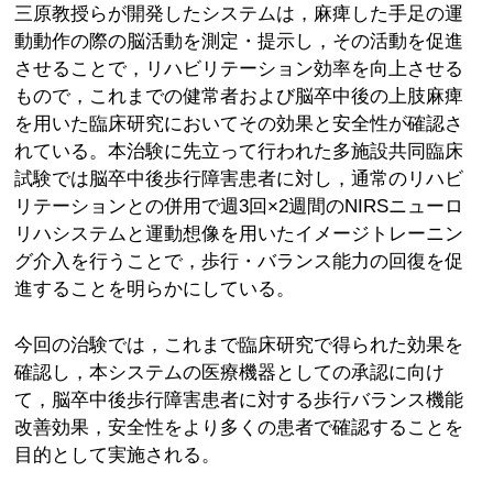
三原教授らが開発したシステムは，麻痺した手足の運
動動作の際の脳活動を測定・提示し，その活動を促進
させることで，リハビリテーション効率を向上させる
もので，これまでの健常者および脳卒中後の上肢麻痺
を用いた臨床研究においてその効果と安全性が確認さ
れている。本治験に先立って行われた多施設共同臨床
試験では脳卒中後歩行障害患者に対し，通常のリハビ
リテーションとの併用で週3回×2週間のNIRSニューロ
リハシステムと運動想像を用いたイメージトレーニン
グ介入を行うことで，歩行・バランス能力の回復を促
進することを明らかにしている。
今回の治験では，これまで臨床研究で得られた効果を
確認し，本システムの医療機器としての承認に向け
て，脳卒中後歩行障害患者に対する歩行バランス機能
改善効果，安全性をより多くの患者で確認することを
目的として実施される。