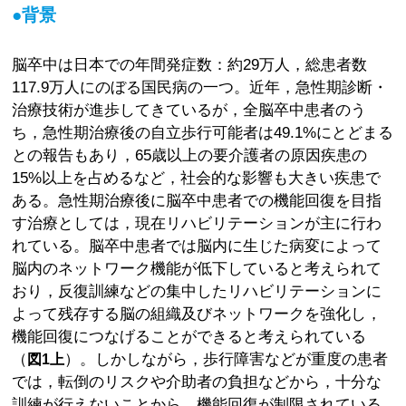
●背景
脳卒中は日本での年間発症数：約29万人，総患者数
117.9万人にのぼる国民病の一つ。近年，急性期診断・
治療技術が進歩してきているが，全脳卒中患者のう
ち，急性期治療後の自立歩行可能者は49.1%にとどまる
との報告もあり，65歳以上の要介護者の原因疾患の
15%以上を占めるなど，社会的な影響も大きい疾患で
ある。急性期治療後に脳卒中患者での機能回復を目指
す治療としては，現在リハビリテーションが主に行わ
れている。脳卒中患者では脳内に生じた病変によって
脳内のネットワーク機能が低下していると考えられて
おり，反復訓練などの集中したリハビリテーションに
よって残存する脳の組織及びネットワークを強化し，
機能回復につなげることができると考えられている
（
）。しかしながら，歩行障害などが重度の患者
図1上
では，転倒のリスクや介助者の負担などから，十分な
訓練が行えないことから，機能回復が制限されている