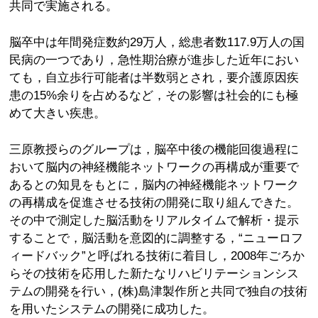
共同で実施される。
脳卒中は年間発症数約29万人，総患者数117.9万人の国
民病の一つであり，急性期治療が進歩した近年におい
ても，自立歩行可能者は半数弱とされ，要介護原因疾
患の15%余りを占めるなど，その影響は社会的にも極
めて大きい疾患。
三原教授らのグループは，脳卒中後の機能回復過程に
おいて脳内の神経機能ネットワークの再構成が重要で
あるとの知見をもとに，脳内の神経機能ネットワーク
の再構成を促進させる技術の開発に取り組んできた。
その中で測定した脳活動をリアルタイムで解析・提示
することで，脳活動を意図的に調整する，“ニューロフ
ィードバック”と呼ばれる技術に着目し，2008年ごろか
らその技術を応用した新たなリハビリテーションシス
テムの開発を行い，(株)島津製作所と共同で独自の技術
を用いたシステムの開発に成功した。