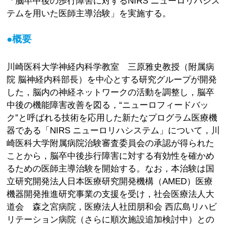
「脳卒中後の歩行障害に対するNIRS ニューロリハシス
テムを用いた医師主導治験」を実施する。
●概要
川崎医科大学神経内科学教室 三原雅史教授（附属病
院 脳神経内科部長）を中心とする研究グループが開発
した，脳内の神経ネットワークの活動を調整し，脳卒
中後の機能障害改善を図る，“ニューロフィードバッ
ク”と呼ばれる技術を応用した新たなプログラム医療機
器である「NIRS ニューロリハシステム」について，川
崎医科大学附属病院治験審査委員会の承認が得られた
ことから，脳卒中後歩行障害に対する有効性を確かめ
るための医師主導治験を開始する。なお，本治験は国
立研究開発法人日本医療研究開発機構（AMED）医療
機器開発推進研究事業の支援を受け，社会医療法人大
道会 森之宮病院，医療法人社団朋和会 西広島リハビ
リテーション病院（さらに順次施設追加検討中）との