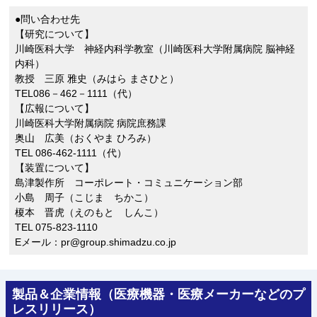
●問い合わせ先
【研究について】
川崎医科大学 神経内科学教室（川崎医科大学附属病院 脳神経
内科）
教授 三原 雅史（みはら まさひと）
TEL086－462－1111（代）
【広報について】
川崎医科大学附属病院 病院庶務課
奥山 広美（おくやま ひろみ）
TEL 086-462-1111（代）
【装置について】
島津製作所 コーポレート・コミュニケーション部
小島 周子（こじま ちかこ）
榎本 晋虎（えのもと しんこ）
TEL 075-823-1110
Eメール：pr@group.shimadzu.co.jp
製品＆企業情報（医療機器・医療メーカーなどのプ
レスリリース）