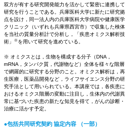
双方が有する研究開発能力を活かして緊密に連携して
研究を行うことである。兵庫医科大学に新たに研究拠
点を設け，同一法人内の兵庫医科大学病院や健康医学
クリニック（いずれも兵庫県西宮市）で収集した検体
を当社の質量分析計で分析し，「疾患オミクス解析技
※
術」
を用いて研究を進めている。
※ オミクスとは，生物を構成する分子（DNA，
mRNA，タンパク質，代謝物など）全体を様々な階層
で網羅的に研究する分野のこと。オミクス解析は，再
生医療，医薬品開発など，ライフサイエンス分野の研
究手法として用いられている。本講座では，各疾患に
おけるオミクス階層の変動に注目し，生体内の代謝異
常に基づいた疾患の新たな知見を得て，がんの診断・
治療に活かす予定。
●包括共同研究契約 協定内容 （一部）