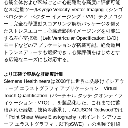
心筋全体および区域ごとに心筋運動を高度に評価可能
な2D定量ツール
syngo
Velocity Vector Imaging（シンゴ
ベロシティ. ベクター イメージング：VVI）テクノロジ
ー，完全な壁運動スコアリング解析パッケージを備え
たストレスエコー，心臓造影剤イメージングを可能に
する左心室拡張（Left Ventricular Opacification: LVO）
モードなどのアプリケーションが搭載可能。経食道用
トランスデューサも選択でき，心臓評価をはじめとす
る広範なニーズにも対応する。
より正確で容易な肝硬度計測
Siemens Healthineersは2008年に世界に先駆けてシアウ
ェーブ エラストグラフィ アプリケーション「Virtual
Touch Quantification（バーチャル タッチ クオンティフ
ィケーション：VTQ）」を製品化した。これまでに蓄
積された経験，技術を継承し，ACUSON Redwoodでは
「Point Shear Wave Elastography（ポイント シアウェ
ーブ エラストグラフィ，以下pSWE）」の名称で肝線