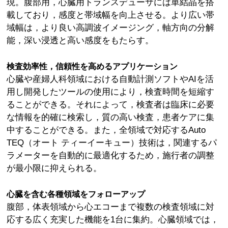
現。腹部用，心臓用トランスデューサには単結晶を搭
載しており，感度と帯域幅を向上させる。より広い帯
域幅は，より良い高調波イメージング，軸方向の分解
能，深い浸透と高い感度をもたらす。
検査効率性，信頼性を高めるアプリケーション
心臓や産婦人科領域における自動計測ソフトやAIを活
用し開発したツールの使用により，検査時間を短縮す
ることができる。それによって，検査者は臨床に必要
な情報を的確に検索し，質の高い検査，患者ケアに集
中することができる。また，全領域で対応するAuto
TEQ（オート ティーイーキュー）技術は，関連するパ
ラメーターを自動的に最適化するため，施行者の調整
が最小限に抑えられる。
心臓を含む各種領域をフォローアップ
腹部，体表領域から心エコーまで複数の検査領域に対
応する広く充実した機能を1台に集約。心臓領域では，