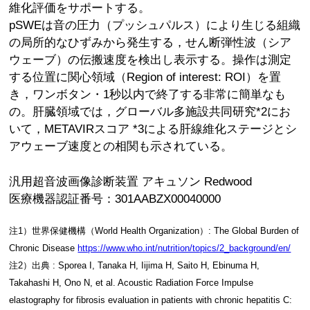
維化評価をサポートする。
pSWEは音の圧力（プッシュパルス）により生じる組織
の局所的なひずみから発生する，せん断弾性波（シア
ウェーブ）の伝搬速度を検出し表示する。操作は測定
する位置に関心領域（Region of interest: ROI）を置
き，ワンボタン・1秒以内で終了する非常に簡単なも
の。肝臓領域では，グローバル多施設共同研究*2にお
いて，METAVIRスコア *3による肝線維化ステージとシ
アウェーブ速度との相関も示されている。
汎用超音波画像診断装置 アキュソン Redwood
医療機器認証番号：301AABZX00040000
注1）世界保健機構（World Health Organization）: The Global Burden of
Chronic Disease
https://www.who.int/nutrition/topics/2_background/en/
注2）出典 : Sporea I, Tanaka H, Iijima H, Saito H, Ebinuma H,
Takahashi H, Ono N, et al. Acoustic Radiation Force Impulse
elastography for fibrosis evaluation in patients with chronic hepatitis C: