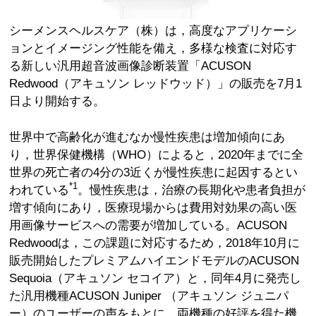
シーメンスヘルスケア（株）は，高度なアプリケーシ
ョンとイメージング性能を備え，多様な検査に対応す
る新しい汎用超音波画像診断装置「ACUSON
Redwood（アキュソン レッドウッド）」の販売を7月1
日より開始する。
世界中で高齢化が進むなか慢性疾患は増加傾向にあ
り，世界保健機構（WHO）によると，2020年までに全
世界の死亡者の4分の3近くが慢性疾患に起因するとい
*1
われている
。慢性疾患は，治療の長期化や患者負担が
増す傾向にあり，医療現場からは費用対効果の高い医
用画像サービスへの需要が増加している。ACUSON
Redwoodは，この課題に対応するため，2018年10月に
販売開始したプレミアムハイエンドモデルのACUSON
Sequoia（アキュソン セコイア）と，同年4月に発売し
た汎用機種ACUSON Juniper （アキュソン ジュニパ
ー）のユーザーの声をもとに，両機種の好評を得た機