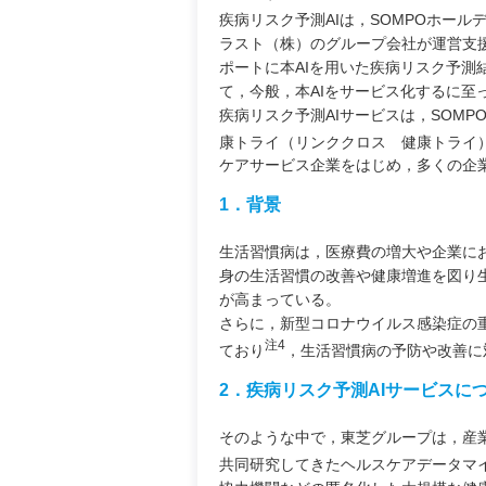
疾病リスク予測AIは，SOMPOホー
ラスト（株）のグループ会社が運営支
ポートに本AIを用いた疾病リスク予
て，今般，本AIをサービス化するに至
疾病リスク予測AIサービスは，SOMPO
康トライ（リンククロス 健康トライ
ケアサービス企業をはじめ，多くの企
1．背景
生活習慣病は，医療費の増大や企業に
身の生活習慣の改善や健康増進を図り
が高まっている。
さらに，新型コロナウイルス感染症の
注4
ており
，生活習慣病の予防や改善に
2．疾病リスク予測AIサービスに
そのような中で，東芝グループは，産
共同研究してきたヘルスケアデータマ