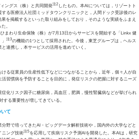
注2
ルディングス（株）と共同開発
したもの。本AIについては，リゾートト
援する医療法人社団ミッドタウンクリニックと，人間ドック受診後のレ
測結果を掲載するといった取り組みをしており，そのような実績をふまえ
った。
ひまわり生命保険（株）が7月13日からサービスを開始する「Linkx 健
注3
）」
の機能の1つとして採用された。今後，東芝グループは，ヘルス
業と連携し，本サービスの活用を進めていく。
おける従業員の生産性低下などにつながることから，近年，個々人が自
生活習慣病を予防することを目的に，発症リスクの把握に対するニーズ
重症化リスク因子に糖尿病，高血圧，肥満，慢性腎臓病などが挙げられ
対する重要性が増してきている。
ついて
業分野で培ってきたAI・ビッグデータ解析技術や，国内外の大学などと
注5
イニング技術
を応用して疾病リスク予測AIを開発した。本AIは，研究