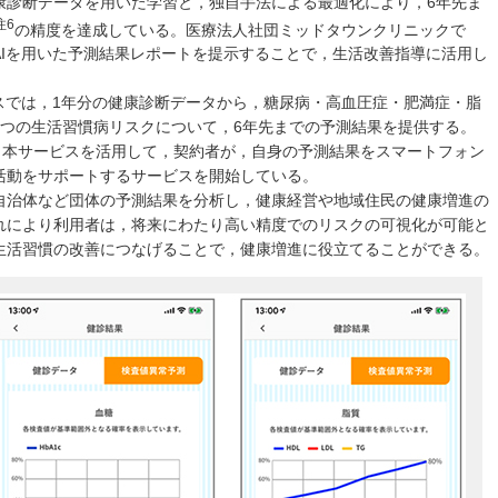
康診断データを用いた学習と，独自手法による最適化により，6年先ま
注6
の精度を達成している。医療法人社団ミッドタウンクリニックで
AIを用いた予測結果レポートを提示することで，生活改善指導に活用し
スでは，1年分の健康診断データから，糖尿病・高血圧症・肥満症・脂
6つの生活習慣病リスクについて，6年先までの予測結果を提供する。
，本サービスを活用して，契約者が，自身の予測結果をスマートフォン
活動をサポートするサービスを開始している。
自治体など団体の予測結果を分析し，健康経営や地域住民の健康増進の
れにより利用者は，将来にわたり高い精度でのリスクの可視化が可能と
生活習慣の改善につなげることで，健康増進に役立てることができる。