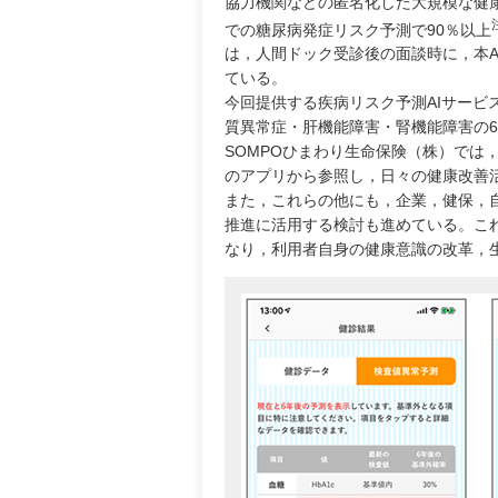
協力機関などの匿名化した大規模な健
での糖尿病発症リスク予測で90％以上
は，人間ドック受診後の面談時に，本
ている。
今回提供する疾病リスク予測AIサービ
質異常症・肝機能障害・腎機能障害の
SOMPOひまわり生命保険（株）では
のアプリから参照し，日々の健康改善
また，これらの他にも，企業，健保，
推進に活用する検討も進めている。こ
なり，利用者自身の健康意識の改革，