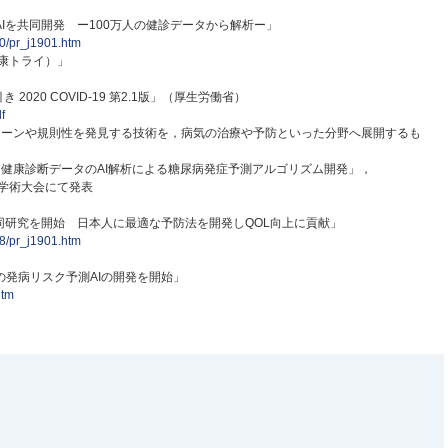
Iを共同開発 ー100万人の健診データから解析ー」
10/pr_j1901.htm
健康トライ）」
020 COVID-19 第2.1版」（厚生労働省）
f
ターンや規則性を発見する技術を，病気の治療や予防といった分野へ展開するも
健康診断データのAI解析による糖尿病発症予測アルゴリズム開発」，
会学術大会にて発表
同研究を開始 日本人に最適な予防法を開発しQOL向上に貢献」
08/pr_j1901.htm
発病リスク予測AIの開発を開始」
htm
）