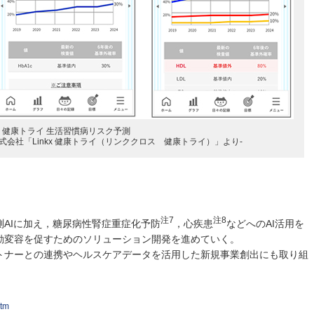
健康トライ 生活習慣病リスク予測
式会社「Linkx 健康トライ（リンククロス 健康トライ）」より-
注7
注8
AIに加え，糖尿病性腎症重症化予防
，心疾患
などへのAI活用を
動変容を促すためのソリューション開発を進めていく。
トナーとの連携やヘルスケアデータを活用した新規事業創出にも取り組
」
htm