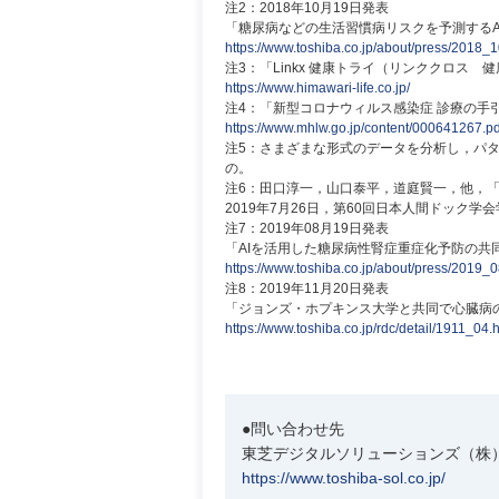
注2：2018年10月19日発表
「糖尿病などの生活習慣病リスクを予測するA
https://www.toshiba.co.jp/about/press/2018_
注3：「Linkx 健康トライ（リンククロス 
https://www.himawari-life.co.jp/
注4：「新型コロナウィルス感染症 診療の手引き 2
https://www.mhlw.go.jp/content/000641267.pd
注5：さまざまな形式のデータを分析し，パ
の。
注6：田口淳一，山口泰平，道庭賢一，他，「
2019年7月26日，第60回日本人間ドック学
注7：2019年08月19日発表
「AIを活用した糖尿病性腎症重症化予防の共
https://www.toshiba.co.jp/about/press/2019_
注8：2019年11月20日発表
「ジョンズ・ホプキンス大学と共同で心臓病の
https://www.toshiba.co.jp/rdc/detail/1911_04.
●問い合わせ先
東芝デジタルソリューションズ（株
https://www.toshiba-sol.co.jp/