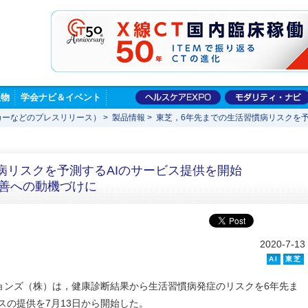
版物
学会ナビ＆イベント
カーなどのプレスリリース）
>
製品情報
>
東芝，6年先までの生活習慣病リスクを予
病リスクを予測するAIのサービス提供を開始
改善への動機づけに
2020-7-13
AI
東芝
ョンズ（株）は，健康診断結果から生活習慣病発症のリスクを6年先ま
スの提供を7月13日から開始した。