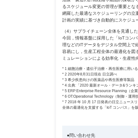
るスケジュール変更の管理が重要とな
網羅した最適なスケジューリングの立
計画の実績に基づき自動的にスケジュ
（4）サプライチェーン全体を見通し
今回，情報基盤に採用した「IoTコン
理などのITデータをデジタル空間上で
容易にし，生産工程全体の最適化を図
ミュレーションによる効率化・生産性
* 1 細胞治療・遺伝子治療・再生医療に用
* 2 2020年8月31日現在 日立調べ
* 3 希少疾患向けの医薬品や再生医療等製品
* 4 出典:「2020 最新オール・データ
* 5 ERP:Enterprise Resource P
* 6 OT:Operational Technology（制御・運
* 7 2018 年 10 月 17 日発表の
全体の最適化を支援する「IoT コンパス」を
●問い合わせ先