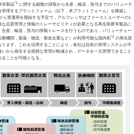
*1
療等製品
に関する細胞の採取から生産，輸送，投与までのバリューチ
合管理するプラットフォーム（以下，本プラットフォーム）を構築し
年から実運用を開始する予定で，アルフレッサはファーストユーザーの1
格な品質管理と情報のトレーサビリティが必要となる再生医療等製品に
，生産，輸送，投与の情報トレースを行うものであり，バリューチェー
*2
医療機関，製薬・物流・製造企業など）が利用可能な国内初
の再生医
なります。これを活用することにより，各社は自前の管理システムが不
違いから発生する煩雑な管理が軽減され，データを一元管理できること
めることが可能となる。