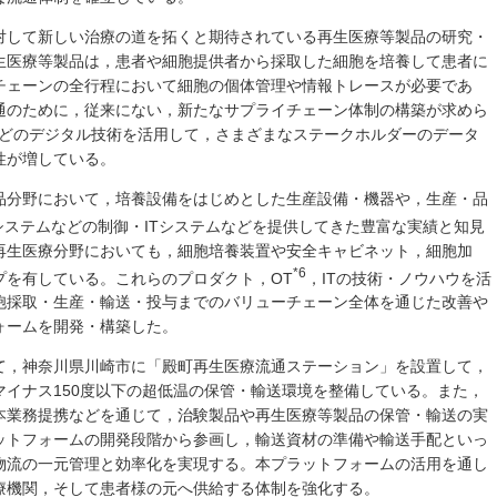
対して新しい治療の道を拓くと期待されている再生医療等製品の研究・
生医療等製品は，患者や細胞提供者から採取した細胞を培養して患者に
チェーンの全行程において細胞の個体管理や情報トレースが必要であ
通のために，従来にない，新たなサプライチェーン体制の構築が求めら
Iなどのデジタル技術を活用して，さまざまなステークホルダーのデータ
性が増している。
品分野において，培養設備をはじめとした生産設備・機器や，生産・品
システムなどの制御・ITシステムなどを提供してきた豊富な実績と知見
再生医療分野においても，細胞培養装置や安全キャビネット，細胞加
*6
プを有している。これらのプロダクト，OT
，ITの技術・ノウハウを活
胞採取・生産・輸送・投与までのバリューチェーン全体を通じた改善や
ォームを開発・構築した。
て，神奈川県川崎市に「殿町再生医療流通ステーション」を設置して，
イナス150度以下の超低温の保管・輸送環境を整備している。また，
本業務提携などを通じて，治験製品や再生医療等製品の保管・輸送の実
ットフォームの開発段階から参画し，輸送資材の準備や輸送手配といっ
物流の一元管理と効率化を実現する。本プラットフォームの活用を通し
療機関，そして患者様の元へ供給する体制を強化する。