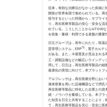
従来，有効な治療法がなかった疾病に
開発が世界各国で進められている。再
投与するといった特徴から，サプライ
り，再生医療等製品の安心・安全な流
れている。こうしたことからIoTやA
を収集・蓄積・利用できる基盤の重要
日立グループは，長年にわたり，医薬
*5
質管理システム，ERP
，電子カルテ
がある。また，今後普及が見込まれる
工・調製設備などの幅広いラインアッ
用して，日立は，再生医療等製品の細
最適化の実現に向けて，本プラットフ
アルフレッサは，再生医療分野におい
液体窒素を用いた設備機器などで摂氏マ
再生医療等製品に特化した企業との資
績・ノウハウを蓄積している。本プラ
た知見を日立と共有することにより，
て，再生医療等製品を安心・安全に医