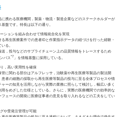
長
品に携わる医療機関，製薬・物流・製造企業などのステークホルダーが
ス基盤です。特長は以下の通り。
ューションを組み合わせて情報統合化を実現
ける再生医療案件での患者IDと作業指示データの紐づけを行った経験・
ている。
輸送，投与などのサプライチェーン上の品質情報をトレースするため
*7
コンパス
」を情報基盤に採用している。
より，高い実用性を確保
保管に関わる部分はアルフレッサ，治験薬や再生医療等製品の製法開
，患者の細胞の採取から再生医療等製品の投与に至る全体プロセスや情
チャーの知見を活用しながら実際の業務に照らして検討し，幅広い多く
利用をめざした仕様としている。さらに，実際の医療機関での効率的な
ーフェースの開発に医療従事者の意見を取り入れるなどの工夫をしてい
ングや受発注管理が可能
ら再生医療等製品の投与に至る過程において，さまざまな理由で発生す