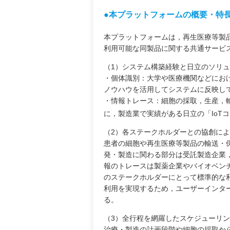
●本プラットフォームの概要・特
本プラットフォームは，再生医療等製
利用可能な同製品に関する共通サービ
（1）システム構築経験と日立のソリ
・個体識別：大学や医療機関などにお
ノウハウを活用してシステムに反映し
・情報トレース：細胞の採取，生産，
に，製造業で実績がある日立の「IoT
（2）各ステークホルダーとの協創に
患者の細胞や再生医療等製品の輸送・
発・製造に関わる部分は受託製造企業
報のトレースは製薬企業やバイオベン
のステークホルダーにとって標準的な
利用を実現するため，ユーザーインタ
る。
（3）全行程を網羅したスケジューリ
治療・製造の計画段階や細胞の採取か