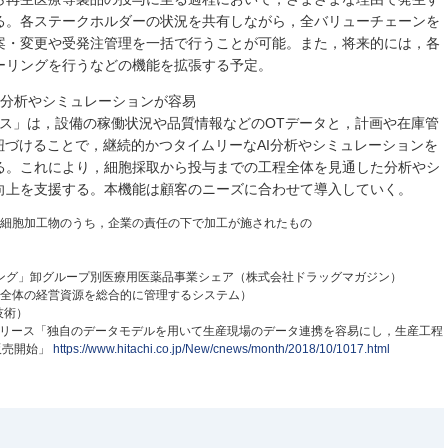
る。各ステークホルダーの状況を共有しながら，全バリューチェーンを
案・変更や受発注管理を一括で行うことが可能。また，将来的には，各
ーリングを行うなどの機能を拡張する予定。
た分析やシミュレーションが容易
パス」は，設備の稼働状況や品質情報などのOTデータと，計画や在庫管
紐づけることで，継続的かつタイムリーなAI分析やシミュレーションを
る。これにより，細胞採取から投与までの工程全体を見通した分析やシ
向上を支援する。本機能は顧客のニーズに合わせて導入していく。
いる細胞加工物のうち，企業の責任の下で加工が施されたもの
&ランキング」卸グループ別医療用医薬品事業シェア（株式会社ドラッグマガジン）
lanning（企業全体の経営資源を総合的に管理するシステム）
用技術）
日立ニュースリリース「独自のデータモデルを用いて生産現場のデータ連携を容易にし，生産工程
販売開始」
https://www.hitachi.co.jp/New/cnews/month/2018/10/1017.html