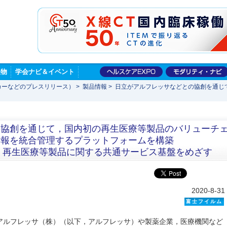
版物
学会ナビ＆イベント
カーなどのプレスリリース）
>
製品情報
>
日立がアルフレッサなどとの協創を通じ
の協創を通じて，国内初の再生医療等製品のバリューチ
情報を統合管理するプラットフォームを構築
し，再生医療等製品に関する共通サービス基盤をめざす
2020-8-31
富士フイルム
アルフレッサ（株）（以下，アルフレッサ）や製薬企業，医療機関など