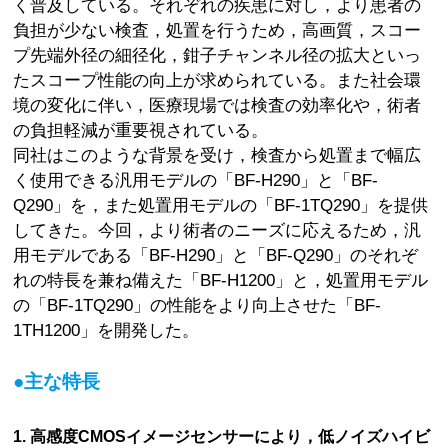
く普及している。それぞれの疾患に対し，より患者の
負担が少ない検査，処置を行うため，高画質，スコー
プ先端外径の細径化，鉗子チャンネル径の拡大といっ
たスコープ性能の向上が求められている。また社会環
境の変化に伴い，医療現場では検査の効率化や，術者
の負担軽減が重要視されている。
同社はこのような背景を受け，検査から処置まで幅広
く使用できる汎用モデルの「BF-H290」と「BF-
Q290」を，また処置用モデルの「BF-1TQ290」を提供
してきた。今回，より術者のニーズに応えるため，汎
用モデルである「BF-H290」と「BF-Q290」のそれぞ
れの特長を兼ね備えた「BF-H1200」と，処置用モデル
の「BF-1TQ290」の性能をより向上させた「BF-
1TH1200」を開発した。
●主な特長
1. 高感度CMOSイメージセンサーにより，低ノイズハイビ