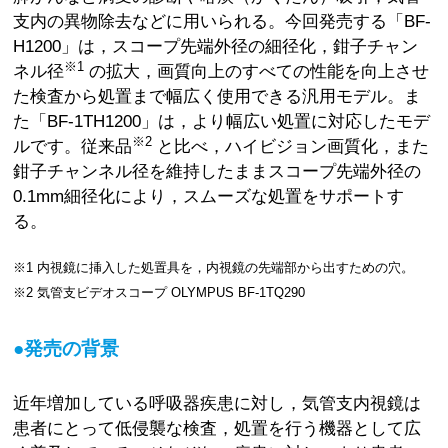
支内の異物除去などに用いられる。今回発売する「BF-
H1200」は，スコープ先端外径の細径化，鉗子チャン
※1
ネル径
の拡大，画質向上のすべての性能を向上させ
た検査から処置まで幅広く使用できる汎用モデル。ま
た「BF-1TH1200」は，より幅広い処置に対応したモデ
※2
ルです。従来品
と比べ，ハイビジョン画質化，また
鉗子チャンネル径を維持したままスコープ先端外径の
0.1mm細径化により，スムーズな処置をサポートす
る。
※1 内視鏡に挿入した処置具を，内視鏡の先端部から出すための穴。
※2 気管支ビデオスコープ OLYMPUS BF-1TQ290
●発売の背景
近年増加している呼吸器疾患に対し，気管支内視鏡は
患者にとって低侵襲な検査，処置を行う機器として広