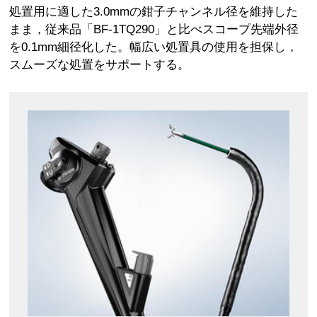
処置用に適した3.0mmの鉗子チャンネル径を維持した
まま，従来品「BF-1TQ290」と比べスコープ先端外径
を0.1mm細径化した。幅広い処置具の使用を担保し，
スムーズな処置をサポートする。