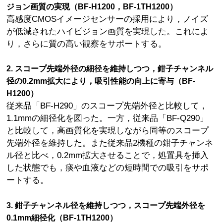
ジョン画質の実現（BF-H1200，BF-1TH1200）
高感度CMOSイメージセンサーの採用により，ノイズ
が低減されたハイビジョン画質を実現した。これによ
り，さらに質の高い観察をサポートする。
2. スコープ先端外径の細径を維持しつつ，鉗子チャンネル
径の0.2mm拡大により，吸引性能の向上に寄与（BF-
H1200）
従来品「BF-H290」のスコープ先端外径と比較して，
1.1mmの細径化を図った。一方，従来品「BF-Q290」
と比較して，高画質化を実現しながら同等のスコープ
先端外径を維持した。また従来品2機種の鉗子チャンネ
ル径と比べ，0.2mm拡大させることで，処置具を挿入
した状態でも，痰や血液などの短時間での吸引をサポ
ートする。
3. 鉗子チャンネル径を維持しつつ，スコープ先端外径を
0.1mm細径化（BF-1TH1200）