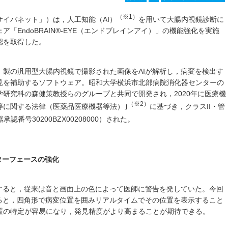
（※1）
イバネット」）は，人工知能（AI）
を用いて大腸内視鏡診断に
「EndoBRAIN®-EYE（エンドブレインアイ）」の機能強化を実施
承認を取得した。
）製の汎用型大腸内視鏡で撮影された画像をAIが解析し，病変を検出す
見を補助するソフトウェア。昭和大学横浜市北部病院消化器センターの
研究科の森健策教授らのグループと共同で開発され，2020年に医療機
（※2）
等に関する法律（医薬品医療機器等法）｣
に基づき，クラスII・管
認番号30200BZX00208000）された。
ターフェースの強化
出すると，従来は音と画面上の色によって医師に警告を発していた。今回
すると，四角形で病変位置を囲みリアルタイムでその位置を表示すること
置の特定が容易になり，発見精度がより高まることが期待できる。