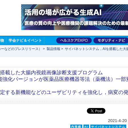
版物
学会ナビ＆イベント
カーなどのプレスリリース）
>
製品情報
>
サイバネットシステム，AIを搭載した大腸
を搭載した大腸内視鏡画像診断支援プログラム
E」，機能強化バージョンが医薬品医療機器等法（薬機法）一部
特定する新機能などのユーザビリティを強化し，病変の
2021-4-20
内視鏡
AI
サイバネットシステム