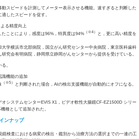
移動スピードを計測してメーター表示させる機能。速すぎると判断した
に適したスピードを促す。
による精度向上
（※4）
たことにより，感度は96%，特異度は94%
と，更に高い精度を
和大学横浜市北部病院，国立がん研究センター中央病院，東京医科歯科
ん研究会有明病院，静岡県立静岡がんセンターから提供を受けている。
いる。
認識機能の追加
（※5）
像
と判断された場合，AIの検出支援機能が自動的にオフになる。
ステムセンターEVIS X1，ビデオ軟性大腸鏡CF-EZ1500D シリー
対応機種として追加された。
ラインナップ
大腸内視鏡検査における病変の検出・鑑別から治療方法の選択までの一連の工