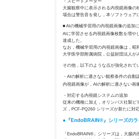
・スピードメーター
大腸観察中に表示される内視鏡画像の
場合は警告音を発し，本ソフトウェア
■ AIの機械学習用の内視鏡画像の追加
AIに学習させる内視鏡画像枚数を増やし
達成した。
なお，機械学習用の内視鏡画像は，昭
大学医学部附属病院，公益財団法人が
その他，以下のような点が強化されて
・AIの解析に適さない観察条件の自動
内視鏡画像が，AIの解析に適さない画
・対応する内視鏡システムの追加
従来の機種に加え，オリンパス社製ビデオシ
ズ，PCF-PQ260 シリーズが新たに
●『EndoBRAIN®』シリーズの
「EndoBRAIN®」シリーズは，