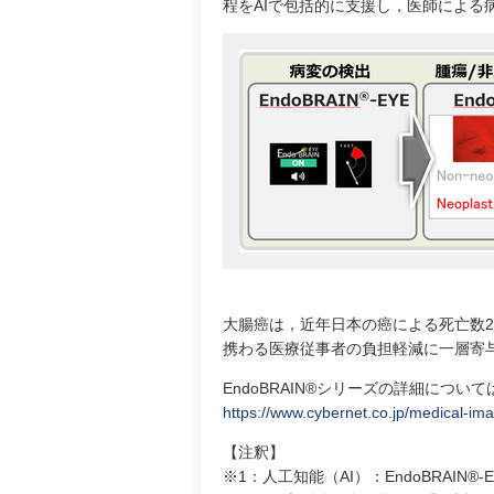
程をAIで包括的に支援し，医師による
大腸癌は，近年日本の癌による死亡数
携わる医療従事者の負担軽減に一層寄
EndoBRAIN®シリーズの詳細につい
https://www.cybernet.co.jp/medical-im
【注釈】
※1：人工知能（AI）：EndoBRAI