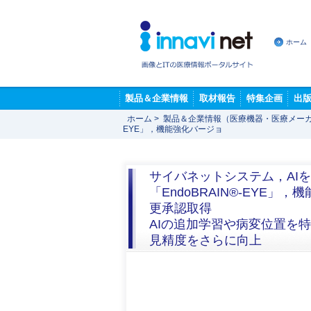
ホーム
製品＆企業情報
取材報告
特集企画
出
ホーム
>
製品＆企業情報（医療機器・医療メー
EYE」，機能強化バージョ
サイバネットシステム，AI
「EndoBRAIN®-EY
更承認取得
AIの追加学習や病変位置を
見精度をさらに向上