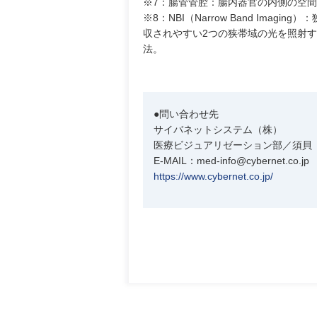
※7：腸管管腔：腸内器官の内側の空間
※8：NBI（Narrow Band Im
収されやすい2つの狭帯域の光を照射
法。
●問い合わせ先
サイバネットシステム（株）
医療ビジュアリゼーション部／須貝
E-MAIL：med-info@cybernet.co.jp
https://www.cybernet.co.jp/