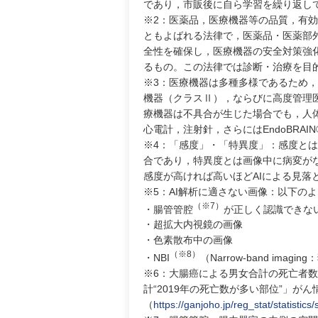
であり，市販後に自ら学習を繰り返して
※2：医薬品，医療機器等の品質，有
ともよばれる法律で，医薬品・医薬部
全性を確保し，医療機器の安全対策強
るもの。この法律では診断・治療を目
※3：医療機器は多種多様であるため
機器（クラスⅡ），ならびに高度管理医
療機器は不具合が生じた場合でも，人
心電計，注射針，さらにはEndoBRAI
※4：「感度」・「特異度」：感度とは
合であり，特異度とは画像中に病変が
感度が高ければ高いほどAIによる見
※5：AI解析に適さない画像：以下の
（※7）
・腸管管腔
が正しく認識できな
・超拡大内視鏡の画像
・色素散布中の画像
（※8）
・NBI
（Narrow-band imag
※6：大腸癌による男女合計の死亡者数
計“2019年の死亡数が多い部位”」が
（
https://ganjoho.jp/reg_stat/statistic