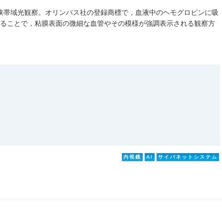
aging）：狭帯域光観察。オリンパス社の登録商標で，血液中のヘモグロビンに吸
することで，粘膜表面の微細な血管やその模様が強調表示される観察方
内視鏡
AI
サイバネットシステム