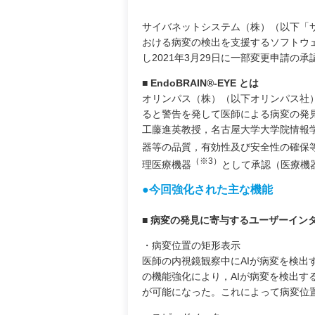
サイバネットシステム（株）（以下「サ
おける病変の検出を支援するソフトウェア
し2021年3月29日に一部変更申請の
■ EndoBRAIN®-EYE とは
オリンパス（株）（以下オリンパス社
ると警告を発して医師による病変の発
工藤進英教授，名古屋大学大学院情報学
器等の品質，有効性及び安全性の確保
（※3）
理医療機器
として承認（医療機器承
●今回強化された主な機能
■ 病変の発見に寄与するユーザーイン
・病変位置の矩形表示
医師の内視鏡観察中にAIが病変を検
の機能強化により，AIが病変を検出
が可能になった。これによって病変位