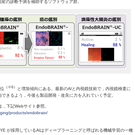
病変の診断予測を補助するソフトウェア群。
（※6）
2位
と増加傾向にある。最新のAIと内視鏡技術で，内視鏡検査に
与できるよう，今後も製品開発・改良に力を入れていく予定。
ては，下記Webサイト参照。
aging/products/endobrain/
N®-EYE が採用しているAIはディープラーニングと呼ばれる機械学習の一種