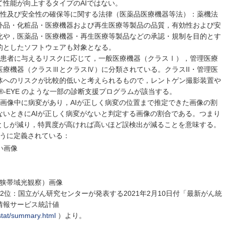
性能が向上するタイプのAIではない。
効性及び安全性の確保等に関する法律（医薬品医療機器等法）：薬機法
外品・化粧品・医療機器および再生医療等製品の品質，有効性および安
化や，医薬品・医療機器・再生医療等製品などの承認・規制を目的とす
的としたソフトウェアも対象となる。
，患者に与えるリスクに応じて，一般医療機器（クラスⅠ），管理医療
療機器（クラスⅢとクラスⅣ）に分類されている。クラスII・管理医
体へのリスクが比較的低いと考えられるもので，レントゲン撮影装置や
N®-EYE のような一部の診断支援プログラムが該当する。
画像中に病変があり，AIが正しく病変の位置まで推定できた画像の割
ないときにAIが正しく病変がないと判定する画像の割合である。つまり
落としが減り，特異度が高ければ高いほど誤検出が減ることを意味する。
ように定義されている：
い画像
ing：狭帯域光観察）画像
2位：国立がん研究センターが発表する2021年2月10日付「最新がん統
ん情報サービス統計値
s/stat/summary.html
）より。