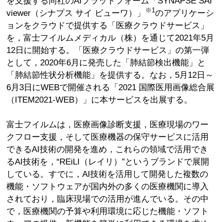
を支援する同社のAIプラットフォーム「SYNAPSE SAI
※1
viewer（シナプス サイ ビューワ）」
のアプリケーシ
ョンをクラウドで提供する「医療クラウドサービス」
を，富士フイルムメディカル（株）を通じて2021年5月
12日に開始する。「医療クラウドサービス」の第一弾
として，2020年6月に発売した「肺結節検出機能」と
「肺結節性状分析機能」を提供する。なお，5月12日～
6月3日にWEBで開催される「2021 国際医用画像総合展
（ITEM2021-WEB）」に本サービスを出展する。
富士フイルムは，医療画像診断支援，医療現場のワー
クフロー支援，そして医療機器の保守サービスに活用
できるAI技術の開発を進め，これらの領域で活用でき
るAI技術を，“REiLI（レイリ）”というブランドで展開
している。すでに，AI技術を活用して開発した複数の
機能・ソフトウェアが国内外の多くの医療機関に導入
されており，臨床現場での活用が進んでいる。その中
で，医療機関の予算や利用環境に応じた機能・ソフト