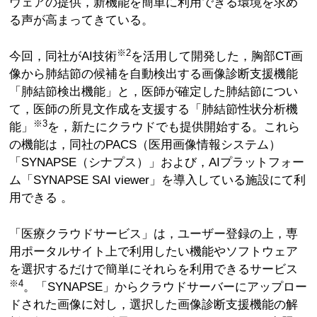
ウェアの提供，新機能を簡単に利用できる環境を求め
る声が高まってきている。
※2
今回，同社がAI技術
を活用して開発した，胸部CT画
像から肺結節の候補を自動検出する画像診断支援機能
「肺結節検出機能」と，医師が確定した肺結節につい
て，医師の所見文作成を支援する「肺結節性状分析機
※3
能」
を，新たにクラウドでも提供開始する。これら
の機能は，同社のPACS（医用画像情報システム）
「SYNAPSE（シナプス）」および，AIプラットフォー
ム「SYNAPSE SAI viewer」を導入している施設にて利
用できる 。
「医療クラウドサービス」は，ユーザー登録の上，専
用ポータルサイト上で利用したい機能やソフトウェア
を選択するだけで簡単にそれらを利用できるサービス
※4
。「SYNAPSE」からクラウドサーバーにアップロー
ドされた画像に対し，選択した画像診断支援機能の解