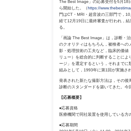
The Best Image」の応募受付を5月1
ら開始した。（
https://www.thebestima
門はCT・MRI・超音波の三部門で，1
経て12月19日に最終審査が行われ，
る。
「画論 The Best Image」は，診
のクオリティはもちろん，被検者への
影・処理技術の工夫など，臨床的価値
リュー）を総合的に判断することによ
ージ」を選定するという，それまでに
組みとして，1993年に第1回が実施さ
発表された新たな撮影方法は，その後
診断のスタンダードを築いてきた。今
【応募概要】
●応募資格
医療機関で同社装置を使用している方
●応募期間