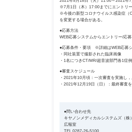
2021年5月18日（火）11:00～2021年
※7月1日（木）17:00までにエントリ
※今後の新型コロナウイルス感染症（C
を変更する場合がある。
●応募方法
WEB応募システムからエントリー/応
●応募条件・要項 ※詳細はWEB応募
・同社装置で撮影された臨床画像
・1名につきCT/MR/超音波部門各1症
●審査スケジュール
・2021年10月頃：一次審査を実施し
・2021年12月19日（日）：最終
●問い合わせ先
キヤノンメディカルシステムズ（株
広報室
TEL 0287-26-5100