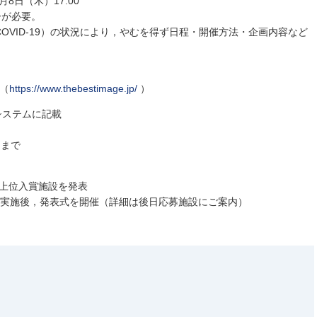
7月8日（木）17:00
ーが必要。
OVID-19）の状況により，やむを得ず日程・開催方法・企画内容など
募（
https://www.thebestimage.jp/
）
システムに記載
例まで
，上位入賞施設を発表
審査を実施後，発表式を開催（詳細は後日応募施設にご案内）
）