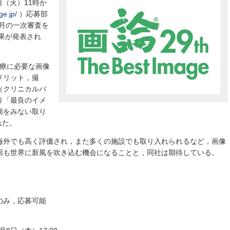
8日（火）11時か
ge.jp/
）応募部
0月の一次審査を
結果が発表され
断・治療に必要な画像
メリット，撮
（クリニカルバ
り「最良のイメ
類をみない取り
れた。
海外でも高く評価され，また多くの施設でも取り入れられるなど，画像
回も世界に新風を吹き込む機会になることと，同社は期待している。
のみ，応募可能