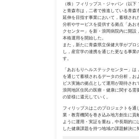
（株）フィリップス・ジャパン（以下 
と青森市は，二者で推進している青森
延伸を目指す事業において，蓄積され
分析やサービスを提供する拠点「あお
クセンター」を新・浪岡病院内に開設，
本格運用を開始した。
また，新たに青森県立保健大学がプロ
し，産官学の連携を通じた更なる事業
す。
「あおもりヘルステックセンター」は
を通じて蓄積されるデータの分析，お
ビス実施の拠点として運用が期待され
浪岡地区住民の医療・健康に関する需
の皆様に還元していく。
フィリップスはこのプロジェクトを通
業・教育機関を巻き込み地方創生に貢
ように運用・実証を重ね，中長期的に
した健康課題を持つ地域の課題解決に