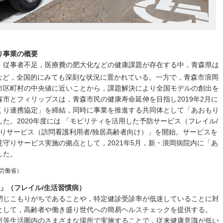
り事業の概要
・従事者不足，医療費の肥大化などの健康課題が存在する中，青森県は
など，全国的にみても深刻な状況に置かれている。一方で，青森市浪岡
市区町村の中央値に近いことから，課題解決により全国モデルの創出を
市とフィリップスは，青森市民の健康寿命延伸を目指し2019年2月に
くり連携協定」を締結，同時に事業を推進する共同体として「あおもり
た。2020年度には 「モビリティを活用した予防サービス（フレイル/
守りサービス（訪問看護利用者/独居高齢者向け）」を開始。サービスを
守りサービス実施の拠点として，2021年5月，新・浪岡病院内に「あ
した。
生労働省）
」（フレイル/生活習慣病）
閉じこもりがちであることや，特定健診受診率が低迷していることに対
として，高齢者や働き盛り世代への簡易ヘルスチェックを提供する。
所等生活圏内のさまざまな場所で実施することで，従来健康意識が低い