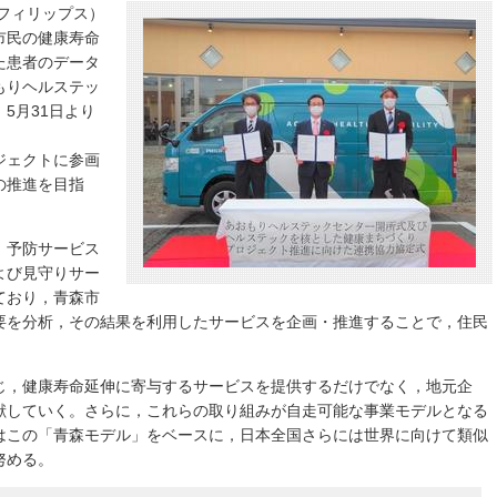
フィリップス）
市民の健康寿命
た患者のデータ
もりヘルステッ
5月31日より
ジェクトに参画
の推進を目指
，予防サービス
よび見守りサー
ており，青森市
要を分析，その結果を利用したサービスを企画・推進することで，住民
じ，健康寿命延伸に寄与するサービスを提供するだけでなく，地元企
献していく。さらに，これらの取り組みが自走可能な事業モデルとなる
はこの「青森モデル」をベースに，日本全国さらには世界に向けて類似
努める。