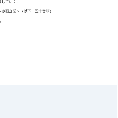
進していく。
ム参画企業＞（以下，五十音順）
ア