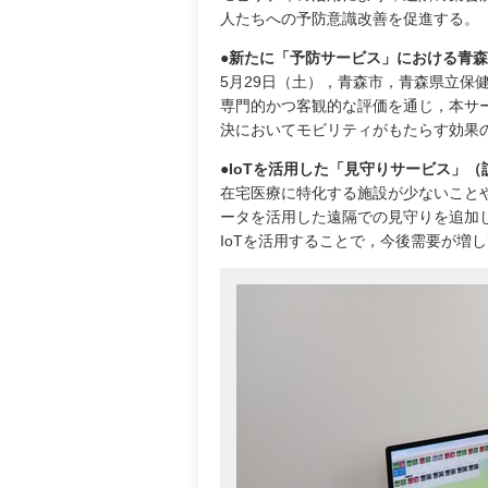
人たちへの予防意識改善を促進する。
●新たに「予防サービス」における青
5月29日（土），青森市，青森県立保
専門的かつ客観的な評価を通じ，本サ
決においてモビリティがもたらす効果
●IoTを活用した「見守りサービス」
在宅医療に特化する施設が少ないことや
ータを活用した遠隔での見守りを追加
IoTを活用することで，今後需要が増