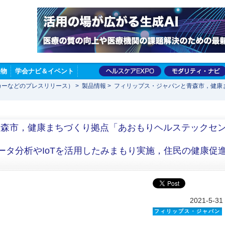
版物
学会ナビ＆イベント
カーなどのプレスリリース）
>
製品情報
>
フィリップス・ジャパンと青森市，健康
青森市，健康まちづくり拠点「あおもりヘルステックセ
データ分析やIoTを活用したみまもり実施，住民の健康促
2021-5-31
フィリップス・ジャパン