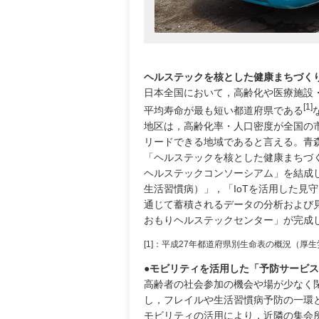
ヘルステックを核とした健康まちづく
日本全国において，高齢化や医療施設
[1]
平均寿命が最も短い都道府県である
地区は，高齢化率・人口密度が全国の
リードできる地域であると言える。青森
「ヘルステックを核とした健康まちづ
ヘルステックコンソーシアム」を結成し
生活習慣病）」，「IoTを活用した見
通じて蓄積されるデータの分析および見
おもりヘルステックセンター」が完成
[1]：平成27年都道府県別生命表の概況（厚
●モビリティを活用した「予防サービス
高齢者の社会参加の機会や場が少なく
し，フレイルや生活習慣病予防の一環
モビリティの活用により，近隣の集会