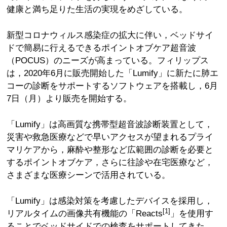
健康と満ち足りた生活の実現をめざしている。
新型コロナウィルス感染症の拡大に伴い，ベッドサイ
ドで簡易に行えるできるポイントオブケア超音波
（POCUS）のニーズが高まっている。フィリップス
は，2020年6月に販売開始した「Lumify」に新たに肺エ
コーの診断をサポートするソフトウェアを搭載し，6月
7日（月）より販売を開始する。
「Lumify」は高画質な携帯型超音波診断装置として，
災害や救急医療などで早いアクセスが望まれるプライ
マリケアから，麻酔や整形など広範囲の診断を必要と
するポイントオブケア，さらに往診や在宅医療など，
さまざまな医療シーンで活用されている。
「Lumify」は感染対策を考慮したデバイスを採用し，
[1]
リアルタイムの画像共有機能の「Reacts
」を使用す
ることでベッドサイドでの検査をサポートしてきた。