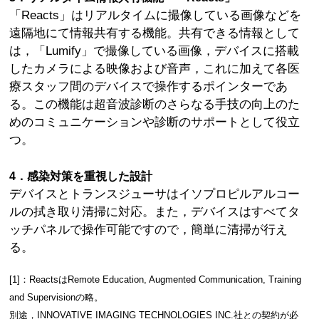
「Reacts」はリアルタイムに撮像している画像などを
遠隔地にて情報共有する機能。共有できる情報として
は，「Lumify」で撮像している画像，デバイスに搭載
したカメラによる映像および音声，これに加えて各医
療スタッフ間のデバイスで操作するポインターであ
る。この機能は超音波診断のさらなる手技の向上のた
めのコミュニケーションや診断のサポートとして役立
つ。
4．感染対策を重視した設計
デバイスとトランスジューサはイソプロピルアルコー
ルの拭き取り清掃に対応。また，デバイスはすべてタ
ッチパネルで操作可能ですので，簡単に清掃が行え
る。
[1]：ReactsはRemote Education, Augmented Communication, Training
and Supervisionの略。
別途，INNOVATIVE IMAGING TECHNOLOGIES INC.社との契約が必