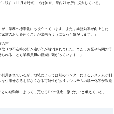
，現在（11月末時点）では神奈川県内71か所に拡大している。
すが，業務の標準化にも役立っています。また，業務効率が向上した
ご家族のお話を伺うことが出来るようになった気がします。」
方の声
り取りや不在時の行き違い等が解消されました。また，お昼や時間外等
せられることも業務負担の軽減に繋がっています。」
が利用されているが，地域によっては別のベンダーによるシステムが利
ムを併用せざるを得なくなる可能性があり，システムの統一化等が課題
テとの連動等によって，更なるDXの促進に繋げたいと考えている。