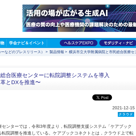
版物
学会ナビ＆イベント
カーなどのプレスリリース）
>
製品情報
>
横浜市立大学附属病院と市民総合医療セ
民総合医療センターに転院調整システムを導入
革とDXを推進〜
2021-12-15
クラウド
療センターでは，令和3年度より，転院調整支援システム「ケアブック
る転院調整を推進している。ケアブックコネクトとは，クラウド上で転