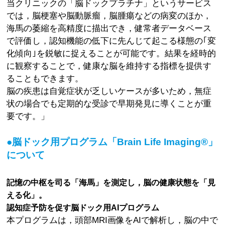
当クリニックの「脳ドックプラチナ」というサービス
では，脳梗塞や脳動脈瘤，脳腫瘍などの病変のほか，
海馬の萎縮を高精度に描出でき，健常者データベース
で評価し，認知機能の低下に先んじて起こる様態の｢変
化傾向｣を鋭敏に捉えることが可能です。結果を経時的
に観察することで，健康な脳を維持する指標を提供す
ることもできます。
脳の疾患は自覚症状が乏しいケースが多いため，無症
状の場合でも定期的な受診で早期発見に導くことが重
要です。」
●脳ドック用プログラム「Brain Life Imaging®」
について
記憶の中枢を司る「海馬」を測定し，脳の健康状態を「見
える化」。
認知症予防を促す脳ドック用AIプログラム
本プログラムは，頭部MRI画像をAIで解析し，脳の中で