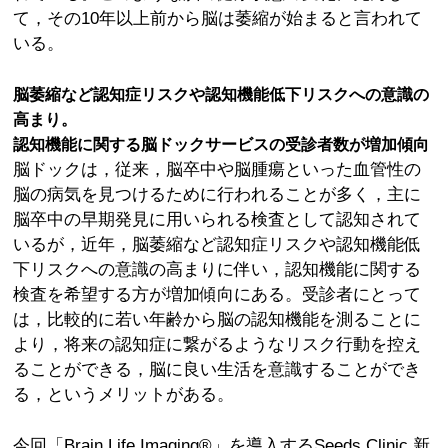
て，その10年以上前から脳は萎縮が始まると言われて
いる。
脳萎縮など認知症リスクや認知機能低下リスクへの意識の
高まり。
認知機能に関する脳ドックサービスの受診者数が増加傾向
脳ドックは，従来，脳卒中や脳腫瘍といった血管性の
脳の病気を見つけるために行われることが多く，主に
脳卒中の早期発見に用いられる検査として認知されて
いるが，近年，脳萎縮など認知症リスクや認知機能低
下リスクへの意識の高まりに伴い，認知機能に関する
検査を希望する方が増加傾向にある。受診者にとって
は，比較的に若い年齢から脳の認知機能を測ることに
より，将来の認知症に繋がるようなリスク行動を控え
ることができる，脳に良い生活を意識することができ
る，というメリットがある。
今回「Brain Life Imaging®」を導入するSeeds Clinic 新