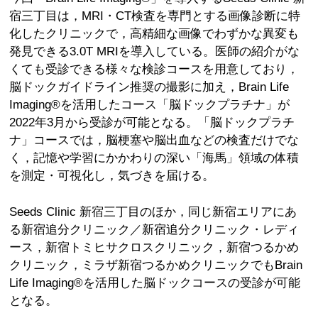
宿三丁目は，MRI・CT検査を専門とする画像診断に特
化したクリニックで，高精細な画像でわずかな異変も
発見できる3.0T MRIを導入している。医師の紹介がな
くても受診できる様々な検診コースを用意しており，
脳ドックガイドライン推奨の撮影に加え，Brain Life
Imaging®を活用したコース「脳ドックプラチナ」が
2022年3月から受診が可能となる。「脳ドックプラチ
ナ」コースでは，脳梗塞や脳出血などの検査だけでな
く，記憶や学習にかかわりの深い「海馬」領域の体積
を測定・可視化し，気づきを届ける。
Seeds Clinic 新宿三丁目のほか，同じ新宿エリアにあ
る新宿追分クリニック／新宿追分クリニック・レディ
ース，新宿トミヒサクロスクリニック，新宿つるかめ
クリニック，ミラザ新宿つるかめクリニックでもBrain
Life Imaging®を活用した脳ドックコースの受診が可能
となる。