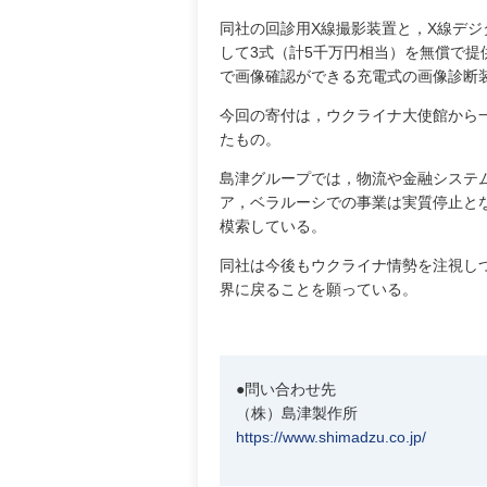
同社の回診用X線撮影装置と，X線デジ
して3式（計5千万円相当）を無償で提
で画像確認ができる充電式の画像診断
今回の寄付は，ウクライナ大使館から
たもの。
島津グループでは，物流や金融システ
ア，ベラルーシでの事業は実質停止と
模索している。
同社は今後もウクライナ情勢を注視し
界に戻ることを願っている。
●問い合わせ先
（株）島津製作所
https://www.shimadzu.co.jp/