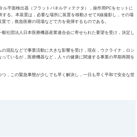
タル平面検出器（フラットパネルディテクタ），操作用PCをセットに
供する。本装置は，必要な場所に装置を移動させてX線撮影し，その場
装置で，救急医療の現場などで力を発揮するものである。
一般社団法人日本医療機器産業連合会に寄せられた要望を受け，決定し
ムの混乱などで事業活動に大きな影響を受け，現在，ウクライナ，ロシ
なっているが，医療機器など，人々の健康に関連する事業の早期再開を
つつ，この緊急事態が少しでも早く解決し，一日も早く平和で安全な世