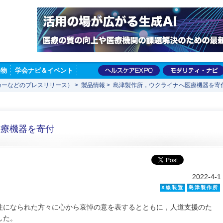
版物
学会ナビ＆イベント
カーなどのプレスリリース）
>
製品情報
>
島津製作所，ウクライナへ医療機器を寄
医療機器を寄付
2022-4-1
X線装置
島津製作所
牲になられた方々に心から哀悼の意を表するとともに，人道支援のた
した。