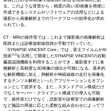
る。このような背景から，精度の高い3D画像を簡便に
作成できるシステムやソフトウェアの活用などによる
撮影から画像解析までのワークフローの効率化が求め
られている。
CT・MRIの操作室では，これまで撮影後の画像解析は
医師または診療放射線技師が手動で行っていた。
「SYNAPSE VINCENT Core」では，富士フイルムがAI
※3
技術
を活用して開発したSYNAPSE VINCENTの自動
臓器認識機能を利用することができ，撮影後すぐに各
種解析と高精度な3D画像の描出が可能になる。基本的
な解析機能に加え，肺解析や神経線維の走行を画像化
するテンソル解析といったアプリケーションもオプシ
ョンとして提供する。また，スタンドアロン構成だけ
でなくサーバー・クライアント構成での導入も可能
で，操作室だけでなく，読影室や診察室での画像解析
など施設の用途に応じた柔軟な組み合わせによってワ