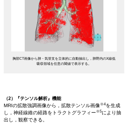
胸部CT画像から肺・気管支を立体的に自動抽出し，肺野内のX線低
吸収領域を任意の閾値で表示する。
（2）『テンソル解析』機能
※4
MRIの拡散強調画像から，拡散テンソル画像
を生成
※5
し，神経線維の経路をトラクトグラフィー
により抽
出し，観察できる。