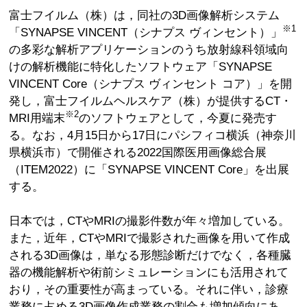
富士フイルム（株）は，同社の3D画像解析システム
※1
「SYNAPSE VINCENT（シナプス ヴィンセント）」
の多彩な解析アプリケーションのうち放射線科領域向
けの解析機能に特化したソフトウェア「SYNAPSE
VINCENT Core（シナプス ヴィンセント コア）」を開
発し，富士フイルムヘルスケア（株）が提供するCT・
※2
MRI用端末
のソフトウェアとして，今夏に発売す
る。なお，4月15日から17日にパシフィコ横浜（神奈川
県横浜市）で開催される2022国際医用画像総合展
（ITEM2022）に「SYNAPSE VINCENT Core」を出展
する。
日本では，CTやMRIの撮影件数が年々増加している。
また，近年，CTやMRIで撮影された画像を用いて作成
される3D画像は，単なる形態診断だけでなく，各種臓
器の機能解析や術前シミュレーションにも活用されて
おり，その重要性が高まっている。それに伴い，診療
業務に占める3D画像作成業務の割合も増加傾向にあ