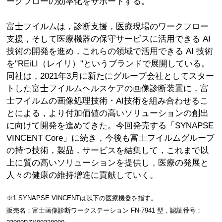
ークフローの効率化をサポートする。
富士フイルムは，診断支援，医療現場のワークフロー
支援，そして医療機器の保守サービスに活用できる AI
技術の開発を進め，これらの領域で活用できる AI 技術
を"REiLI（レイリ）"というブランドで展開している。
同社は，2021年3月に新たにグループ会社としてスター
トした富士フイルムヘルスケアの画像診断装置に，富
士フイルムの画像処理技術・AI技術を組み合わせるこ
とによる，より付加価値の高いソリューションの創出
に向けて開発を進めてきた。今回発売する「SYNAPSE
VINCENT Core」に続き，今後も富士フイルムグループ
の持つ技術，製品，サービスを結集して，これまで以
上に質の高いソリューションを提供し，医療の発展と
人々の健康の維持増進に貢献していく。
※1 SYNAPSE VINCENTは以下の医療機器を指す。
販売名：富士画像診断ワークステーション FN-7941 型，認証番号：