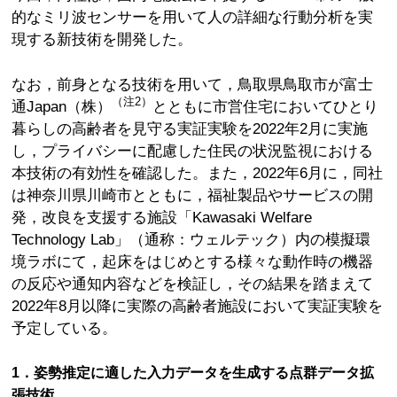
的なミリ波センサーを用いて人の詳細な行動分析を実
現する新技術を開発した。
なお，前身となる技術を用いて，鳥取県鳥取市が富士
（注2）
通Japan（株）
とともに市営住宅においてひとり
暮らしの高齢者を見守る実証実験を2022年2月に実施
し，プライバシーに配慮した住民の状況監視における
本技術の有効性を確認した。また，2022年6月に，同社
は神奈川県川崎市とともに，福祉製品やサービスの開
発，改良を支援する施設「Kawasaki Welfare
Technology Lab」（通称：ウェルテック）内の模擬環
境ラボにて，起床をはじめとする様々な動作時の機器
の反応や通知内容などを検証し，その結果を踏まえて
2022年8月以降に実際の高齢者施設において実証実験を
予定している。
1．姿勢推定に適した入力データを生成する点群データ拡
張技術