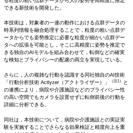
る粒度の粗い点群データから人の姿勢を高精度に推定
できる新技術を開発した。
本技術は，対象者の一連の動作における点群データの
時系列情報を融合処理することで，粒度の粗い点群デ
ータからでも姿勢推定に必要な粒度が細かい点群デー
タへの拡張を可能とし，そこに高精度に姿勢を推定で
きる独自のAIモデルを組み合わせて，転倒などの確実
な検知とプライバシーの配慮の両立を実現している。
さらに，人の複雑な行動を認識する同社独自のAI技術
（注1）
「行動分析技術 Actlyzer（アクトライザー）」
と
の連携により，病院や介護施設などのプライバシー性
の高い空間でもカメラを設置せずに転倒前後の行動を
詳細に分析できる。
同社は，本技術について，病院や介護施設との実証実
験を実施することでさらなる効果検証と精度向上を重