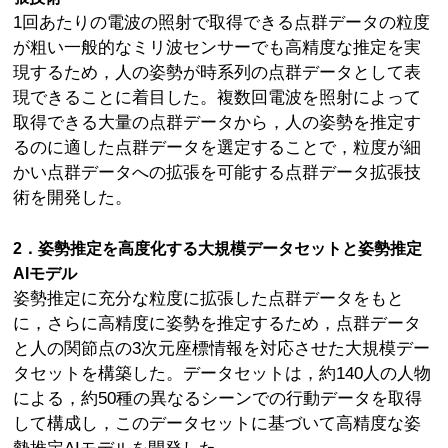
1回あたりの電波の照射で取得できる点群データの粒度
が粗い一般的なミリ波センサーでも高精度な推定を実
現するため，人の姿勢が時系列の点群データとして表
現できることに着目した。複数回電波を照射によって
取得できる大量の点群データから，人の姿勢を推定す
るのに適した点群データを選定することで，粒度が細
かい点群データへの拡張を可能する点群データ拡張技
術を開発した。
2．姿勢推定を高度化する大規模データセットと姿勢推定
AIモデル
姿勢推定に充分な粒度に拡張した点群データをもと
に，さらに高精度に姿勢を推定するため，点群データ
と人の関節点の3次元座標情報を対応させた大規模デー
タセットを構築した。データセットは，約140人の人物
による，約50種の異なるシーンでの行動データを取得
して構成し，このデータセットに基づいて高精度な姿