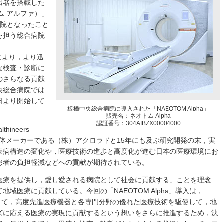
出器を搭載した
トム アルファ）」
病院となったこと
を担う総合病院
とにより，より迅
な検査・診断に
のさらなる貢献
央総合病院では
5日より開始して
板橋中央総合病院に導入された「NAEOTOM Alpha」
販売名：ネオトム Alpha
認証番号：304AIBZX00004000
thineers
体メーカーである（株）アクロラドと15年にも及ぶ研究開発の末，実
疾病構造の変化や，医療技術の進歩と高度化が進む日本の医療環境にお
患者の負担軽減などへの貢献が期待されている。
医療を提供し，愛し愛される病院として社会に貢献する」ことを理念
域医療に貢献している。今回の「NAEOTOM Alpha」導入は，
して，高度先進医療機器と各専門分野の優れた医療技術を駆使して，地
ズに応える医療の実現に貢献するという想いをさらに推進するため，決