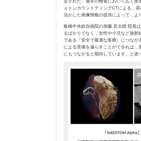
定された。通常の検査において広く患
ォトンカウントティングCTによる，
活かした画像情報の提供によって，よ
板橋中央総合病院の加藤 良太朗 院長
るばかりでなく，女性や小児など放射
である『安全で最適な医療』につなが
による苦痛を減らすことができれば，
にもつながると期待しています」と述