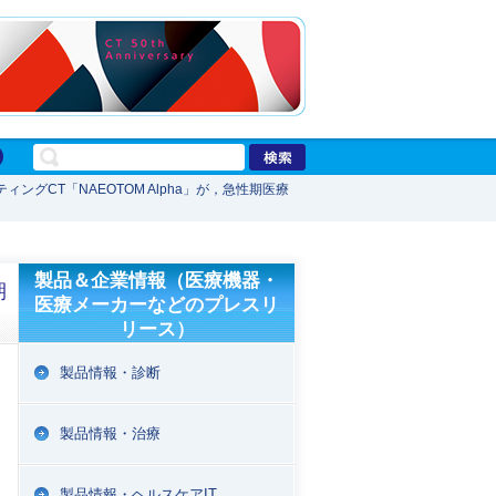
グCT「NAEOTOM Alpha」が，急性期医療
製品＆企業情報（医療機器・
期
医療メーカーなどのプレスリ
リース）
製品情報・診断
製品情報・治療
製品情報・ヘルスケアIT