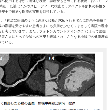
者へ使用するほか，迅速な検査・診断がもとめられる状況において，フ
高精細，低被ばくかつスピーディーな検査と，スペクトル解析の特性を
り安全で最適な医療の実現を目指している。
は，「循環器疾患のように迅速な診断が求められる場合に効果を発揮す
線の影響を受けやすい患者さまにも負担が少なく，まさしく当院の理念
ると考えています。また，フォトンカウントティングCTによって医療
患者さまにとって受診への不安も軽減され，さらなる地域での健康増進
べている。