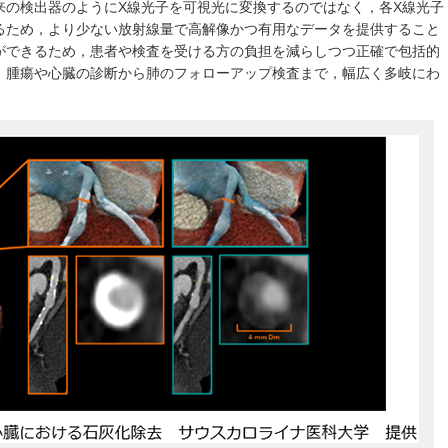
来の検出器のようにX線光子を可視光に変換するのではなく，各X線光子
るため，より少ない放射線量で高解像かつ有用なデータを提供すること
ができるため，患者や検査を受ける方の負担を減らしつつ正確で包括的
，腫瘍や心臓の診断から肺のフォローアップ検査まで，幅広く多岐にわ