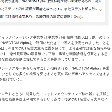
ィックイメージング事業本部 事業本部長 桜井 悟郎氏は，以下のよう
AEOTOM Alphaをご評価いただき，ご導入を決定されましたことを
lphaは，今までのCT装置の立ち位置を超えて，より正確で詳細な情報を提
置です。急性期医療の最前線で，正確・迅速な画像診断を必要とする患
適な医療の提供に貢献できることを期待しています。」
ークスルーをもたらすことが期待される「NAEOTOM Alpha」を通
，ひとりでも多くの検査を受ける方が質の高い医療へアクセスできるよ
を拡げていく。
eersがアクロラドとともに開発した「フォトンカウンティング検出器」を搭載し
解能な画像を臨床利用できるという点で，従来のCT装置から大きなイ