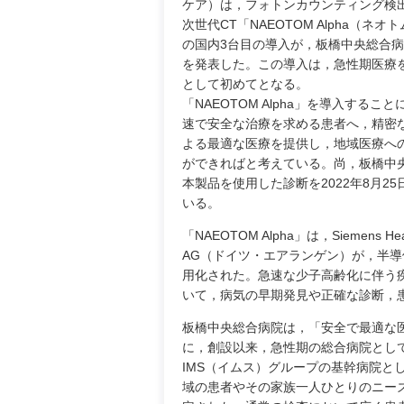
ケア）は，フォトンカウンティング検
次世代CT「NAEOTOM Alpha（ネオ
の国内3台目の導入が，板橋中央総合
を発表した。この導入は，急性期医療
として初めてとなる。
「NAEOTOM Alpha」を導入するこ
速で安全な治療を求める患者へ，精密
よる最適な医療を提供し，地域医療へ
ができればと考えている。尚，板橋中
本製品を使用した診断を2022年8月2
いる。
「NAEOTOM Alpha」は，Siemens Heal
AG（ドイツ・エアランゲン）が，半導
用化された。急速な少子高齢化に伴う
いて，病気の早期発見や正確な診断，
板橋中央総合病院は，「安全で最適な
に，創設以来，急性期の総合病院として地
IMS（イムス）グループの基幹病院と
域の患者やその家族一人ひとりのニー