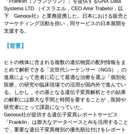
「Franklin（フランクリン）」を提供するGNX Data
Systems LTD （イスラエル，CEO Amir Trabelsi，以
下 Genoox社）と業務提携した。日本における販売と
マーケティング活動を担い，同サービスの日本展開を
支援する。
【背景】
ヒトの検体に含まれる複数の遺伝物質の配列情報をま
とめて解析できる「次世代シーケンサー（NGS）」の
進展によって患者に応じて最適な治療を選ぶ「個別化
医療」の研究や臨床現場での活用が国内外で進んでい
る。しかし，その基となる遺伝子変異解析とその結果
の解釈には膨大な手間と時間を要することが，医師や
研究者にとって課題になっていた。
Genoox社が提供する遺伝子変異レポートサービス
「Franklin」は膨大なデータベースとAIを活用すること
で，重要な遺伝子変異種別の優先順位付けをレポート