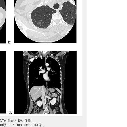
CCTの肺がん疑い症例
厚，b：Thin slice CT画像，