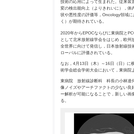
技術の応用によって生まれた。従来装
変の検出能向上（よりきれいに），体
状や悪性度の評価等，Oncology
く）が期待されている。
2020年からEPOCならびに東病院と
として北米放射線学会をはじめ，欧州
全世界に向けて発信し，日本放射線技術
ローバルに評価されている。
なお，4月13日（木）～16日（日）
術学会総会学術大会において，東病院
東病院 放射線診断科 科長の小林達伺
像ノイズやアーチファクトの少ない良
ー解析が可能になることで，新しい画
る。