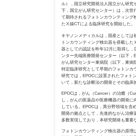
ル），国立研究開発法人国立がん研究
下，国立がん研究センター）は，次世代
て期待されるフォトンカウンティング
たⅩ線CTによる臨床研究を開始した。
キヤノンメディカルは，国産としては
トンカウンティング検出器を搭載したⅩ
器としての認証を昨年12月に取得し，
ンター先端医療開発センター（以下，E
がん研究センター東病院（以下，東病
特定臨床研究として早期のフォトンカウ
研究では，EPOCに設置されたフォト
いて，新たな診断法の開発とその臨床
EPOCは，がん（Cancer）の治癒（Cure）
し，がんの医薬品や医療機器の開発に
している。EPOCは，異分野領域を含
開発の拠点として，先進的ながん治療
多数実現しており，本研究開発も重要
フォトンカウンティング検出器の原理