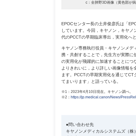
c：全肺野3D画像（黄色部が
EPOCセンター長の土井俊彦氏は「E
しています。今回，キヤノン，キヤノン
代のPCCTの早期臨床導出，実用化へ
キヤノン専務執行役員・キヤノンメデ
携・共創することで，先生方が実際に使
の実用化が飛躍的に加速することにつな
よりきれいに，より詳しい画像情報を
ます。PCCTの早期実用化を通じてC
てまいります」と語っている。
※1：2023年4月10日現在。キヤノン調べ。
※2：
https://jp.medical.canon/News/PressRe
●問い合わせ先
キヤノンメディカルシステムズ（株