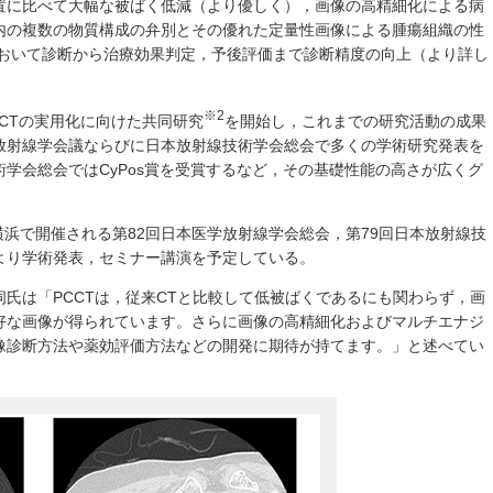
置に比べて大幅な被ばく低減（より優しく），画像の高精細化による病
内の複数の物質構成の弁別とその優れた定量性画像による腫瘍組織の性
領域において診断から治療効果判定，予後評価まで診断精度の向上（より詳し
※2
PCCTの実用化に向けた共同研究
を開始し，これまでの研究活動の成果
放射線学会議ならびに日本放射線技術学会総会で多くの学術研究発表を
学会総会ではCyPos賞を受賞するなど，その基礎性能の高さが広くグ
に横浜で開催される第82回日本医学放射線学会総会，第79回日本放射線技
より学術発表，セミナー講演を予定している。
氏は「PCCTは，従来CTと比較して低被ばくであるにも関わらず，画
好な画像が得られています。さらに画像の高精細化およびマルチエナジ
像診断方法や薬効評価方法などの開発に期待が持てます。」と述べてい