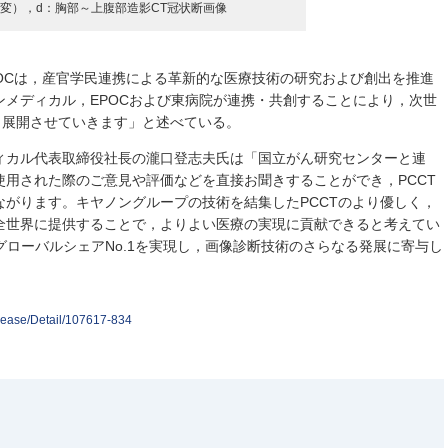
病変），d：胸部～上腹部造影CT冠状断画像
POCは，産官学民連携による革新的な医療技術の研究および創出を推進
メディカル，EPOCおよび東病院が連携・共創することにより，次世
と展開させていきます」と述べている。
ィカル代表取締役社長の瀧口登志夫氏は「国立がん研究センターと連
用された際のご意見や評価などを直接お聞きすることができ，PCCT
がります。キヤノングループの技術を結集したPCCTのより優しく，
全世界に提供することで，よりよい医療の実現に貢献できると考えてい
TグローバルシェアNo.1を実現し，画像診断技術のさらなる発展に寄与し
lease/Detail/107617-834
）