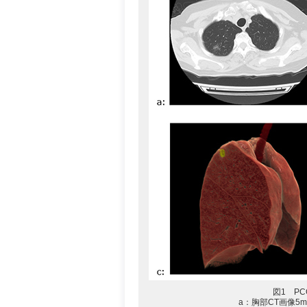
図1 P
a：胸部CT画像5mm