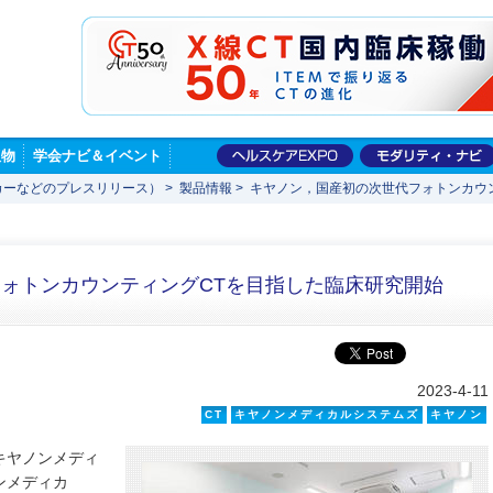
版物
学会ナビ＆イベント
カーなどのプレスリリース）
>
製品情報
>
キヤノン，国産初の次世代フォトンカウ
ォトンカウンティングCTを目指した臨床研究開始
2023-4-11
CT
キヤノンメディカルシステムズ
キヤノン
キヤノンメディ
ンメディカ