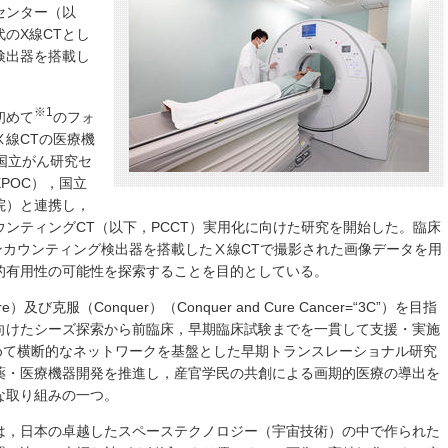
センター（以
のX線CTとし
検出器を搭載し
※1
初めて
のフォ
線CTの医療機
国立がん研究セ
POC），国立
院）と連携し，
ンティングCT（以下，PCCT）実用化に向けた研究を開始した。臨床
ンカウンティング検出器を搭載したⅩ線CTで撮影された画像データを用
的有用性の可能性を探索することを目的としている。
及び克服（Conquer）（Conquer and Cure Cancer=“3C”）を目指
向けたシーズ探索から前臨床，早期臨床試験までを一貫して支援・実施
めて横断的なネットワークを基盤とした早期トランスレーショナル研究
薬・医療機器開発を推進し，産官学民の共創による画期的医療の導出を
な取り組みの一つ。
は，日本の卓越したスペーステクノロジー（宇宙技術）の中で作られた