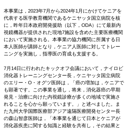
本事業は，2023年7月から2024年1月にかけてケニアを
代表する医学教育機関であるケニヤッタ国立病院を核
に，昨年日本政府開発援助（以下，ODA）にて最新内
視鏡機器が提供された現地7施設を含めた主要医療機関
において実施される。本事業の協力機関に所属する日
本人医師が講師となり，ケニア人医師に対してトレー
ニングを実施し，指導医の育成も支援する。
7月14日に行われたキックオフ会議において，ナイロビ
消化器トレーニングセンター長，ケニヤッタ国立病院
のエリー・O・オグツ医師は，「癌の増加は，ケニアで
も顕著です。この事業を通し，将来，消化器癌の早期
発見・治療に向けた内視鏡診療が多くの地域で実施さ
れることを心から願っています。」と述べました。ま
た九州大学国際医療部アジア遠隔医療開発センター長
の森山智彦医師は，「本事業を通じて日本とケニアが
消化器疾患に関する知識と経験を共有し，その結果と