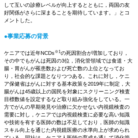
して互いの診療レベルが向上するとともに，両国の友
好関係がさらに深まることを期待しています。」とコ
メントした。
●事業応募の背景
※1
ケニアでは近年NCDs
の死因割合が増加しており，
その中でもがんは死因の3位，消化管領域では食道・大
腸・胃がんが罹患数および死亡数の上位となってお
り，社会的な課題となりつつある。これに対し，ケニ
ア保健省はがんに対する基本政策を2019年に制定，大
腸がんは45歳以上の国民を対象にスクリーニング検査
目標数値を設定するなど取り組み強化をしている。一
方でがんの早期発見や治療に欠かせない内視鏡検査の
需要に対し，ケニアでは内視鏡検査に必要な高い知識
や技術を有する医師の数は不足しており，医師の知識
スキル向上を通じた内視鏡医療の水準向上が求められ
ている。同社は，ケニア人医師の育成を通して消化管