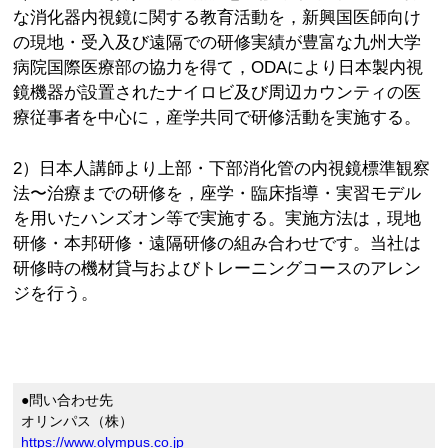
な消化器内視鏡に関する教育活動を，新興国医師向け
の現地・受入及び遠隔での研修実績が豊富な九州大学
病院国際医療部の協力を得て，ODAにより日本製内視
鏡機器が設置されたナイロビ及び周辺カウンティの医
療従事者を中心に，産学共同で研修活動を実施する。
2）日本人講師より上部・下部消化管の内視鏡標準観察
法〜治療までの研修を，座学・臨床指導・実習モデル
を用いたハンズオン等で実施する。実施方法は，現地
研修・本邦研修・遠隔研修の組み合わせです。当社は
研修時の機材貸与およびトレーニングコースのアレン
ジを行う。
●問い合わせ先
オリンパス（株）
https://www.olympus.co.jp