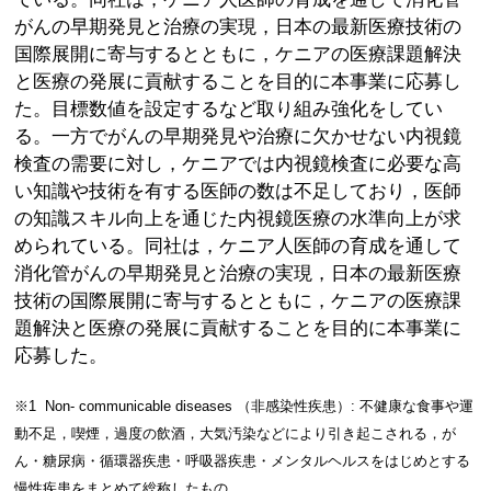
がんの早期発見と治療の実現，日本の最新医療技術の
国際展開に寄与するとともに，ケニアの医療課題解決
と医療の発展に貢献することを目的に本事業に応募し
た。目標数値を設定するなど取り組み強化をしてい
る。一方でがんの早期発見や治療に欠かせない内視鏡
検査の需要に対し，ケニアでは内視鏡検査に必要な高
い知識や技術を有する医師の数は不足しており，医師
の知識スキル向上を通じた内視鏡医療の水準向上が求
められている。同社は，ケニア人医師の育成を通して
消化管がんの早期発見と治療の実現，日本の最新医療
技術の国際展開に寄与するとともに，ケニアの医療課
題解決と医療の発展に貢献することを目的に本事業に
応募した。
※1 Non- communicable diseases （非感染性疾患）: 不健康な食事や運
動不足，喫煙，過度の飲酒，大気汚染などにより引き起こされる，が
ん・糖尿病・循環器疾患・呼吸器疾患・メンタルヘルスをはじめとする
慢性疾患をまとめて総称したもの。