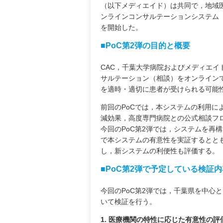
（以下メディエイド）は共同で，地域
ンラインコンサルテーションシステム（以下 
を開始した。
■PoC第2弾の目的と概要
CAC，千葉大学病院およびメディエ
サルテーション（相談）をオンライン
を適時・適切に患者が受けられる可能
前回のPoCでは，本システムの利用に
減効果，高度専門病院との公式相談フ
今回のPoC第2弾では，システムを再
で本システムの有意性を実証するとと
し，新システムの利便性も評価する。
■PoC第2弾で予定している検証内
今回のPoC第2弾では，千葉県を中心
いて検証を行う。
1. 医療機関の特性に応じた有意性の評