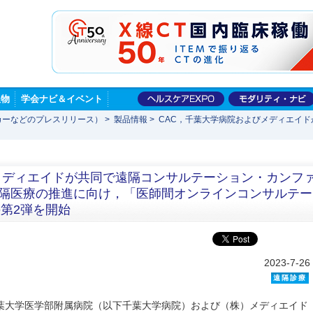
版物
学会ナビ＆イベント
カーなどのプレスリリース）
>
製品情報
>
CAC，千葉大学病院およびメディエイ
メディエイドが共同で遠隔コンサルテーション・カンフ
る遠隔医療の推進に向け，「医師間オンラインコンサルテー
第2弾を開始
2023-7-26
遠隔診療
千葉大学医学部附属病院（以下千葉大学病院）および（株）メディエイド