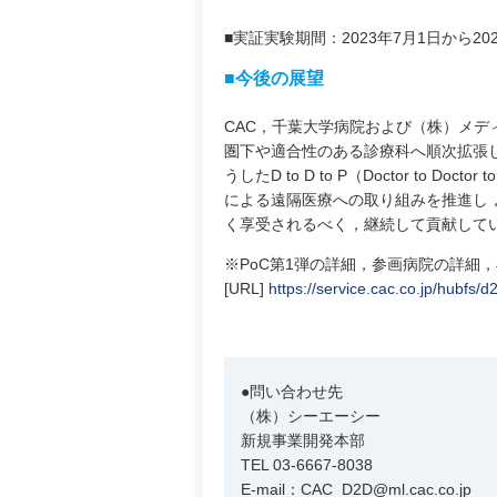
■実証実験期間：2023年7月1日から20
■今後の展望
CAC，千葉大学病院および（株）メデ
圏下や適合性のある診療科へ順次拡張
うしたD to D to P（Doctor to 
による遠隔医療への取り組みを推進し
く享受されるべく，継続して貢献して
※PoC第1弾の詳細，参画病院の詳細
[URL]
https://service.cac.co.jp/hubf
●問い合わせ先
（株）シーエーシー
新規事業開発本部
TEL 03-6667-8038
E-mail：CAC_D2D@ml.cac.co.jp