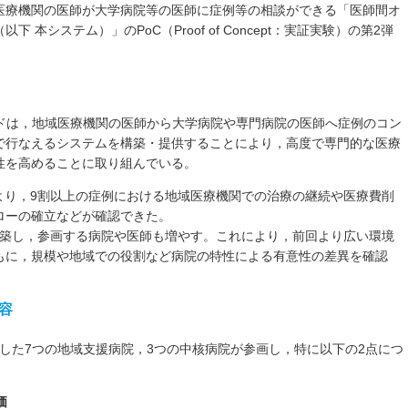
医療機関の医師が大学病院等の医師に症例等の相談ができる「医師間オ
本システム）」のPoC（Proof of Concept：実証実験）の第2弾
イドは，地域医療機関の医師から大学病院や専門病院の医師へ症例のコン
で行なえるシステムを構築・提供することにより，高度で専門的な医療
性を高めることに取り組んでいる。
より，9割以上の症例における地域医療機関での治療の継続や医療費削
ローの確立などが確認できた。
構築し，参画する病院や医師も増やす。これにより，前回より広い環境
もに，規模や地域での役割など病院の特性による有意性の差異を確認
容
とした7つの地域支援病院，3つの中核病院が参画し，特に以下の2点につ
価