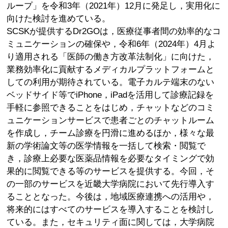
ループ」を令和3年（2021年）12月に発足し，実用化に
向けた検討を進めている。
SCSKが提供するDr2GOは，医療従事者間の効率的なコ
ミュニケーションの確保や，令和6年（2024年）4月よ
り適用される「医師の働き方改革法制化」に向けた，
業務効率化に貢献するメディカルプラットフォームと
しての利用が期待されている。電子カルテ端末のない
ベッドサイド等でiPhone，iPadを活用して診療記録を
手軽に参照できることをはじめ，チャットなどのコミ
ュニケーションサービスで患者ごとのチャットルーム
を作成し，チーム診療を円滑に進めるほか，様々な最
新の学術論文等の医学情報を一括して検索・閲覧で
き，診療上必要な医薬品情報を必要なタイミングで効
果的に閲覧できる等のサービスを提供する。今回，そ
の一部のサービスを近畿大学病院において先行導入す
ることとなった。今後は，地域医療連携への活用や，
将来的にはすべてのサービスを導入することを検討し
ている。また，セキュリティ面に関しては，大学病院