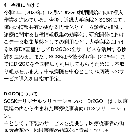
4．今後に向けて
令和5年（2023年）12月のDr2GO利用開始に向け導入
作業を進めている。今後，近畿大学病院とSCSKにて，
院内の情報共有の更なる円滑化とチーム診療の推進，
診療に関する各種情報収集の効率化，研究開発におけ
るデータ収集基盤としての利用など，大学病院におけ
る医療DX基盤としてDr2GOの全サービスを活用する検
討を進める。また，SCSKは今後令和7年（2025年）ま
でにDr2GOを全国幅広く利用してもらうために，本取
り組みをふまえ，中核病院を中心として70病院へのサ
ービス導入を目指す予定。
Dr2GOについて
SCSKオリジナルソリューションの「Dr2GO」は，医療
現場の声から生まれた医療従事者向けDXソリューショ
ン。
主として，下記のサービスを提供し，医療従事者の働
き方改革や，地域医療の効率化に貢献している。