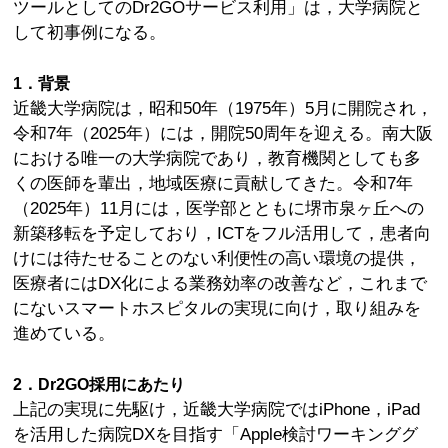
ツールとしてのDr2GOサービス利用」は，大学病院と
して初事例になる。
1．背景
近畿大学病院は，昭和50年（1975年）5月に開院され，
令和7年（2025年）には，開院50周年を迎える。南大阪
における唯一の大学病院であり，教育機関としても多
くの医師を輩出，地域医療に貢献してきた。令和7年
（2025年）11月には，医学部とともに堺市泉ヶ丘への
新築移転を予定しており，ICTをフル活用して，患者向
けには待たせることのない利便性の高い環境の提供，
医療者にはDX化による業務効率の改善など，これまで
にないスマートホスピタルの実現に向け，取り組みを
進めている。
2．Dr2GO採用にあたり
上記の実現に先駆け，近畿大学病院ではiPhone，iPad
を活用した病院DXを目指す「Apple検討ワーキンググ